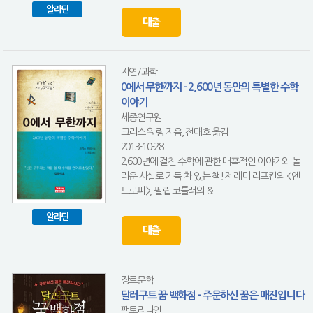
알라딘
대출
자연/과학
0에서 무한까지 - 2,600년 동안의 특별한 수학
이야기
세종연구원
크리스 워링 지음, 전대호 옮김
2013-10-28
2,600년에 걸친 수학에 관한 매혹적인 이야기와 놀
라운 사실로 가득 차 있는 책! 제레미 리프킨의 <엔
트로피>, 필립 코틀러의 &...
알라딘
대출
장르문학
달러구트 꿈 백화점 - 주문하신 꿈은 매진입니다
팩토리나인