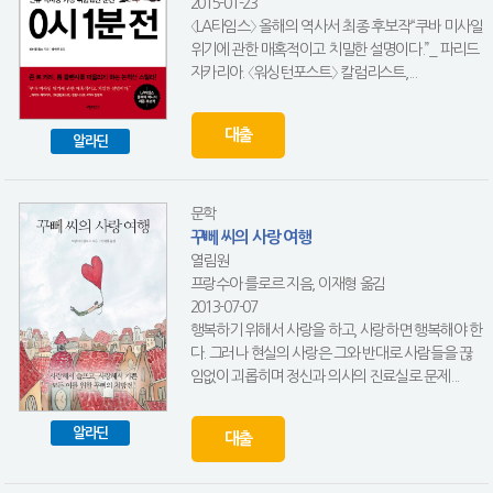
2015-01-23
〈LA타임스〉 올해의 역사서 최종 후보작“쿠바 미사일
위기에 관한 매혹적이고 치밀한 설명이다.”_ 파리드
자카리아. 〈워싱턴포스트〉 칼럼리스트,...
대출
알라딘
문학
꾸뻬 씨의 사랑 여행
열림원
프랑수아 를로르 지음, 이재형 옮김
2013-07-07
행복하기 위해서 사랑을 하고, 사랑하면 행복해야 한
다. 그러나 현실의 사랑은 그와 반대로 사람들을 끊
임없이 괴롭히며 정신과 의사의 진료실로 문제...
알라딘
대출