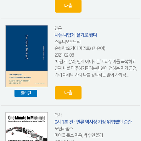
대출
인문
나는 나답게 살기로 했다
스튜디오오드리
손힘찬(오가타 마리토) (지은이)
2021-02-08
“나답게 살라, 언제 어디서든”트라우마를 극복하고
진짜 나를 마주하기까지손힘찬이 전하는 자기 긍정,
자기 이해의 가치 나를 정의하는 일이 사회적...
대출
알라딘
역사
0시 1분 전 - 인류 역사상 가장 위험했던 순간
모던타임스
마이클 돕스 지음, 박수민 옮김