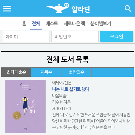
홈
전체
베스트
새로나온 책
분야별보기
전체 도서 목록
최다대출순
제목순
출판일순
에세이/산문
나는 나로 살기로 했다
마음의숲
김수현 지음
2016-11-24
진짜 ‘나’로 살기 위한 뜨거운 조언들!어른이 처음인
당신을 위한 단단한 위로들!“어른이 되어보니 세상
은 냉담한 곳이었다.” 김수현은 책을 펴내...