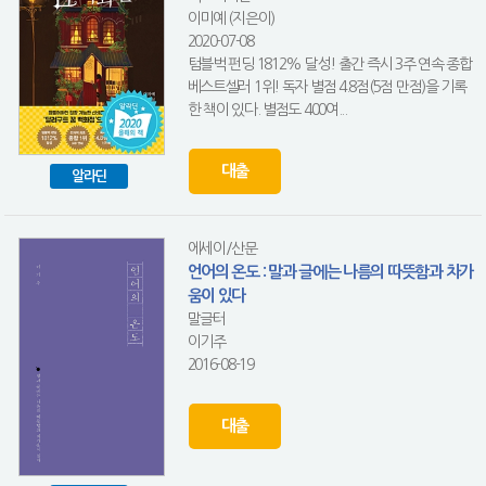
이미예 (지은이)
2020-07-08
텀블벅 펀딩 1812% 달성! 출간 즉시 3주 연속 종합
베스트셀러 1위! 독자 별점 4.8점(5점 만점)을 기록
한 책이 있다. 별점도 400여...
대출
알라딘
에세이/산문
언어의 온도 : 말과 글에는 나름의 따뜻함과 차가
움이 있다
말글터
이기주
2016-08-19
대출