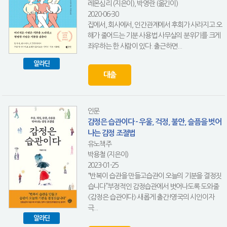
레몬심리 (지은이), 박영란 (옮긴이)
2020-06-30
집에서, 회사에서, 인간관계에서 후회가 사라지고 오
해가 줄어드는 기분 사용법 사무실의 분위기를 크게
좌우하는 한 사람이 있다. 출근하면...
알라딘
대출
인문
감정은 습관이다 - 우울, 걱정, 불안, 슬픔을 벗어
나는 감정 조절법
유노책주
박용철 (지은이)
2023-01-25
“반복이 습관을 만들고습관이 오늘의 기분을 결정짓
습니다”부정적인 감정습관에서 벗어나도록 도와줄
《감정은 습관이다》 새롭게 출간!영국의 시인이자
극...
알라딘