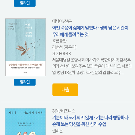
알라딘
에세이/산문
어떤 죽음이 삶에게 말했다 - 생의 남은 시간이
우리에게 들려주는 것
흐름출판
김범석 (지은이)
2021-01-18
서울대병원 종양내과 의사가 기록한 마지막 흔적우
리의 선택이 보여주는 삶과 죽음에 대한 태도 서울대
암 병원 18년차 종양내과 전문의 김범석 교수...
알라딘
대출
경제/비즈니스
기분이 태도가 되지 않게 - 기분 따라 행동하다
손해 보는 당신을 위한 심리 수업
갤리온