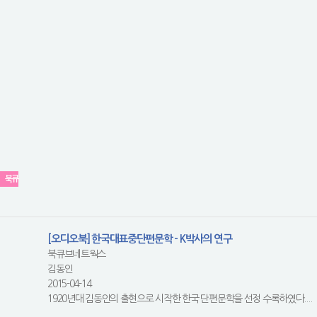
북큐
[오디오북] 한국대표중단편문학 - K박사의 연구
북큐브네트웍스
김동인
2015-04-14
1920년대 김동인의 출현으로 시작한 한국 단편문학을 선정 수록하였다....