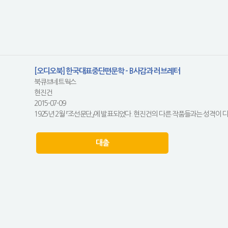
[오디오북] 한국대표중단편문학 - B사감과 러브레터
북큐브네트웍스
현진건
2015-07-09
1925년 2월 『조선문단』에 발표되었다. 현진건의 다른 작품들과는 성격이 
대출