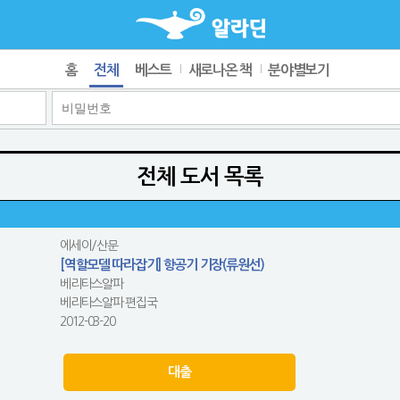
홈
전체
베스트
새로나온 책
분야별보기
전체 도서 목록
에세이/산문
[역할모델 따라잡기] 항공기 기장(류원선)
베리타스알파
베리타스알파 편집국
2012-03-20
대출