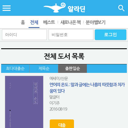
홈
전체
베스트
새로나온 책
분야별보기
전체 도서 목록
최다대출순
제목순
출판일순
에세이/산문
언어의 온도 : 말과 글에는 나름의 따뜻함과 차가
움이 있다
말글터
이기주
2016-08-19
대출