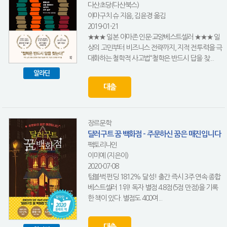
다산초당(다산북스)
야마구치 슈 지음, 김윤경 옮김
2019-01-21
★★★ 일본 아마존 인문·교양베스트셀러 ★★★ 일
상의 고민부터 비즈니스 전략까지, 지적 전투력을 극
대화하는 철학적 사고법“철학은 반드시 답을 찾...
알라딘
대출
장르문학
달러구트 꿈 백화점 - 주문하신 꿈은 매진입니다
팩토리나인
이미예 (지은이)
2020-07-08
텀블벅 펀딩 1812% 달성! 출간 즉시 3주 연속 종합
베스트셀러 1위! 독자 별점 4.8점(5점 만점)을 기록
한 책이 있다. 별점도 400여...
대출