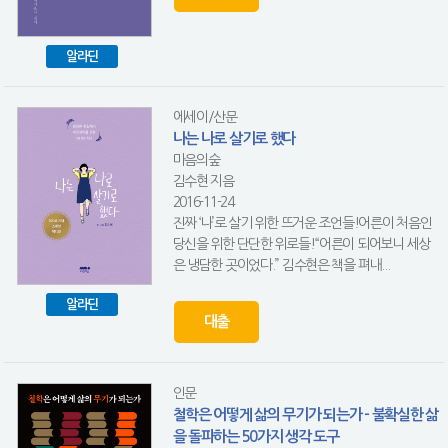
알라딘
에세이/산문
나는 나로 살기로 했다
마음의숲
김수현 지음
2016-11-24
진짜 ‘나’로 살기 위한 뜨거운 조언들!어른이 처음인
당신을 위한 단단한 위로들!“어른이 되어보니 세상
은 냉담한 곳이었다.” 김수현은 책을 펴내...
알라딘
대출
인문
철학은 어떻게 삶의 무기가 되는가 - 불확실한 삶
을 돌파하는 50가지 생각 도구