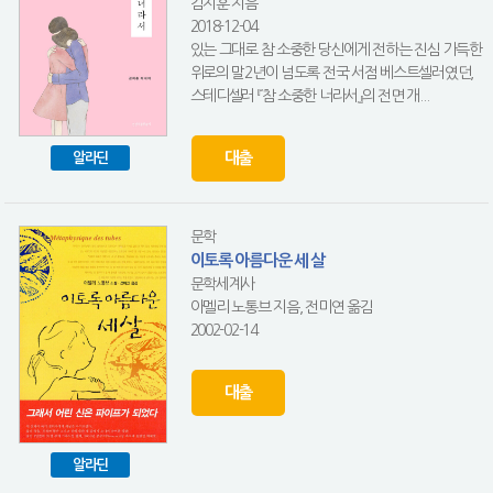
김지훈 지음
2018-12-04
있는 그대로 참 소중한 당신에게 전하는 진심 가득한
위로의 말2년이 넘도록 전국 서점 베스트셀러였던,
스테디셀러 『참 소중한 너라서』의 전면 개...
대출
알라딘
문학
이토록 아름다운 세 살
문학세계사
아멜리 노통브 지음, 전미연 옮김
2002-02-14
대출
알라딘