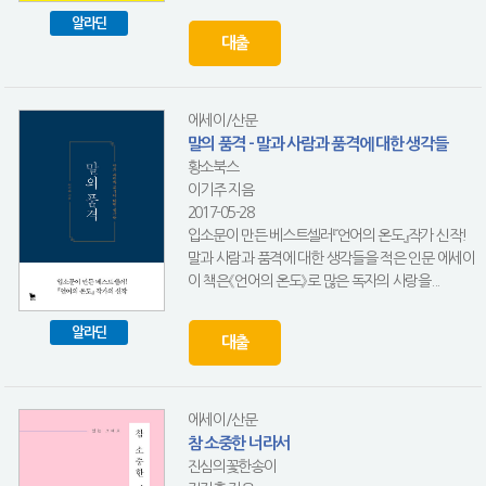
알라딘
대출
에세이/산문
말의 품격 - 말과 사람과 품격에 대한 생각들
황소북스
이기주 지음
2017-05-28
입소문이 만든 베스트셀러『언어의 온도』작가 신작!
말과 사람과 품격에 대한 생각들을 적은 인문 에세이
이 책은《언어의 온도》로 많은 독자의 사랑을...
알라딘
대출
에세이/산문
참 소중한 너라서
진심의꽃한송이