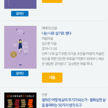
알라딘
에세이/산문
나는 나로 살기로 했다
마음의숲
김수현 지음
2016-11-24
진짜 ‘나’로 살기 위한 뜨거운 조언들!어른이 처음인
당신을 위한 단단한 위로들!“어른이 되어보니 세상
은 냉담한 곳이었다.” 김수현은 책을 펴내...
알라딘
대출
인문
철학은 어떻게 삶의 무기가 되는가 - 불확실한 삶
을 돌파하는 50가지 생각 도구