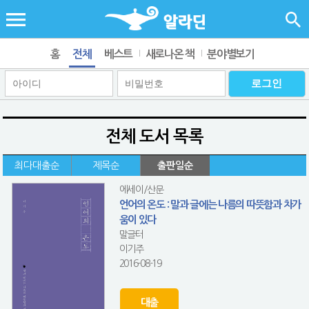
홈
전체
베스트
새로나온 책
분야별보기
전체 도서 목록
최다대출순
제목순
출판일순
에세이/산문
언어의 온도 : 말과 글에는 나름의 따뜻함과 차가
움이 있다
말글터
이기주
2016-08-19
대출