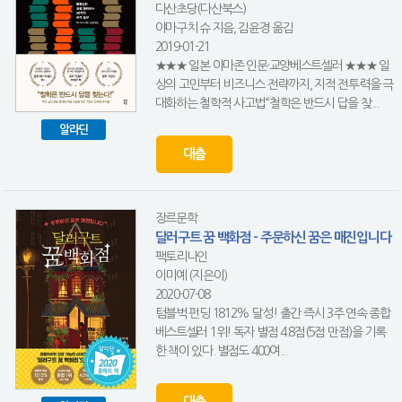
다산초당(다산북스)
야마구치 슈 지음, 김윤경 옮김
2019-01-21
★★★ 일본 아마존 인문·교양베스트셀러 ★★★ 일
상의 고민부터 비즈니스 전략까지, 지적 전투력을 극
대화하는 철학적 사고법“철학은 반드시 답을 찾...
알라딘
대출
장르문학
달러구트 꿈 백화점 - 주문하신 꿈은 매진입니다
팩토리나인
이미예 (지은이)
2020-07-08
텀블벅 펀딩 1812% 달성! 출간 즉시 3주 연속 종합
베스트셀러 1위! 독자 별점 4.8점(5점 만점)을 기록
한 책이 있다. 별점도 400여...
대출