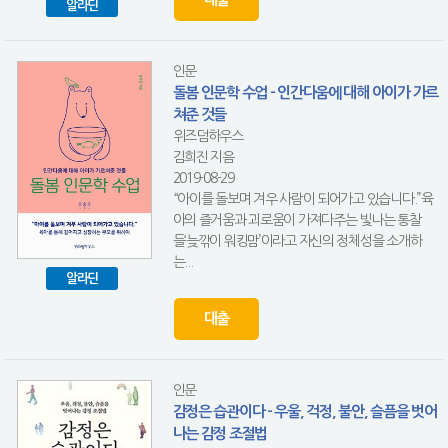
알라딘
인문
돌봄 인문학 수업 - 인간다움에 대해 아이가 가르
쳐준 것들
위즈덤하우스
김희진 지음
2019-08-29
“아이를 돌보며 겨우 사람이 되어가고 있습니다.”육
아의 즐거움과 괴로움이 가져다주는 빛나는 통찰
들‘늦깎이 워킹맘’이라고 자신의 정체성을 소개하
는...
알라딘
대출
인문
감정은 습관이다 - 우울, 걱정, 불안, 슬픔을 벗어
나는 감정 조절법