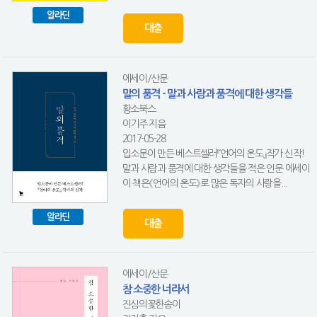
알라딘
대출
에세이/산문
말의 품격 - 말과 사람과 품격에 대한 생각들
황소북스
이기주 지음
2017-05-28
입소문이 만든 베스트셀러『언어의 온도』작가 신작!
말과 사람과 품격에 대한 생각들을 적은 인문 에세이
이 책은《언어의 온도》로 많은 독자의 사랑을...
알라딘
대출
에세이/산문
참 소중한 너라서
진심의꽃한송이