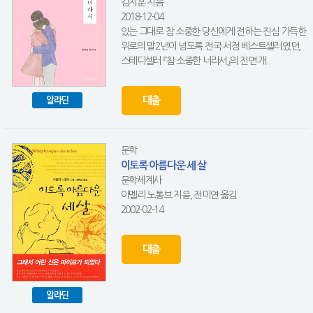
김지훈 지음
2018-12-04
있는 그대로 참 소중한 당신에게 전하는 진심 가득한
위로의 말2년이 넘도록 전국 서점 베스트셀러였던,
스테디셀러 『참 소중한 너라서』의 전면 개...
대출
알라딘
문학
이토록 아름다운 세 살
문학세계사
아멜리 노통브 지음, 전미연 옮김
2002-02-14
대출
알라딘