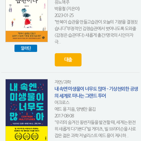
유노책주
박용철 (지은이)
2023-01-25
“반복이 습관을 만들고습관이 오늘의 기분을 결정짓
습니다”부정적인 감정습관에서 벗어나도록 도와줄
《감정은 습관이다》 새롭게 출간!영국의 시인이자
극...
알라딘
대출
자연/과학
내 속엔 미생물이 너무도 많아 - 기상천외한 공생
의 세계로 떠나는 그랜드 투어
어크로스
에드 용 지음, 양병찬 옮김
2017-08-08
“우리의 숨겨진 동반자들을 발견할 때, 세계는 완전
히 새롭게 다가온다”빌 게이츠, 빌 브라이슨을 사로
잡은 젊은 과학 저널리스트 에드 용이 제시하...