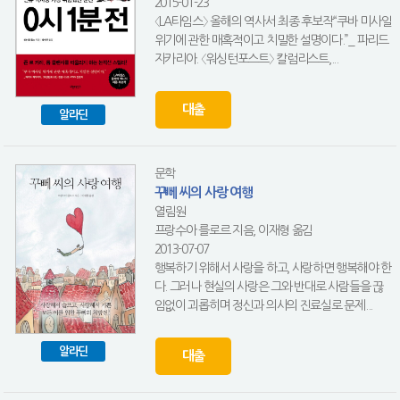
2015-01-23
〈LA타임스〉 올해의 역사서 최종 후보작“쿠바 미사일
위기에 관한 매혹적이고 치밀한 설명이다.”_ 파리드
자카리아. 〈워싱턴포스트〉 칼럼리스트,...
대출
알라딘
문학
꾸뻬 씨의 사랑 여행
열림원
프랑수아 를로르 지음, 이재형 옮김
2013-07-07
행복하기 위해서 사랑을 하고, 사랑하면 행복해야 한
다. 그러나 현실의 사랑은 그와 반대로 사람들을 끊
임없이 괴롭히며 정신과 의사의 진료실로 문제...
알라딘
대출