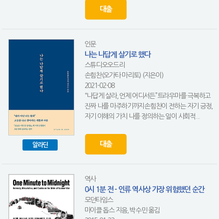
대출
인문
나는 나답게 살기로 했다
스튜디오오드리
손힘찬(오가타 마리토) (지은이)
2021-02-08
“나답게 살라, 언제 어디서든”트라우마를 극복하고
진짜 나를 마주하기까지손힘찬이 전하는 자기 긍정,
자기 이해의 가치 나를 정의하는 일이 사회적...
대출
알라딘
역사
0시 1분 전 - 인류 역사상 가장 위험했던 순간
모던타임스
마이클 돕스 지음, 박수민 옮김