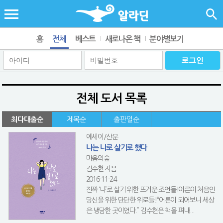
홈
전체
베스트
새로나온 책
분야별보기
전체 도서 목록
최다대출순
제목순
출판일순
에세이/산문
나는 나로 살기로 했다
마음의숲
김수현 지음
2016-11-24
진짜 ‘나’로 살기 위한 뜨거운 조언들!어른이 처음인
당신을 위한 단단한 위로들!“어른이 되어보니 세상
은 냉담한 곳이었다.” 김수현은 책을 펴내...