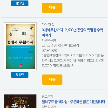
알라딘
대출
자연/과학
0에서 무한까지 - 2,600년 동안의 특별한 수학
이야기
세종연구원
크리스 워링 지음, 전대호 옮김
2013-10-28
2,600년에 걸친 수학에 관한 매혹적인 이야기와 놀
라운 사실로 가득 차 있는 책! 제레미 리프킨의 <엔
트로피>, 필립 코틀러의 &...
알라딘
대출
장르문학
달러구트 꿈 백화점 - 주문하신 꿈은 매진입니다
팩토리나인