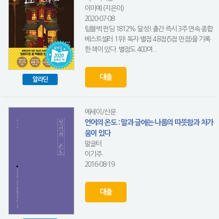
이미예 (지은이)
2020-07-08
텀블벅 펀딩 1812% 달성! 출간 즉시 3주 연속 종합
베스트셀러 1위! 독자 별점 4.8점(5점 만점)을 기록
한 책이 있다. 별점도 400여...
대출
알라딘
에세이/산문
언어의 온도 : 말과 글에는 나름의 따뜻함과 차가
움이 있다
말글터
이기주
2016-08-19
대출