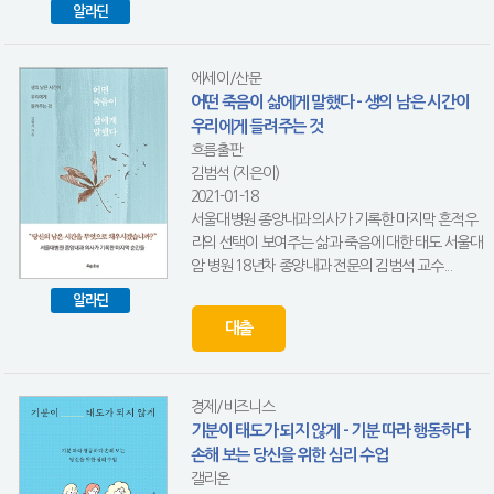
알라딘
에세이/산문
어떤 죽음이 삶에게 말했다 - 생의 남은 시간이
우리에게 들려주는 것
흐름출판
김범석 (지은이)
2021-01-18
서울대병원 종양내과 의사가 기록한 마지막 흔적우
리의 선택이 보여주는 삶과 죽음에 대한 태도 서울대
암 병원 18년차 종양내과 전문의 김범석 교수...
알라딘
대출
경제/비즈니스
기분이 태도가 되지 않게 - 기분 따라 행동하다
손해 보는 당신을 위한 심리 수업
갤리온