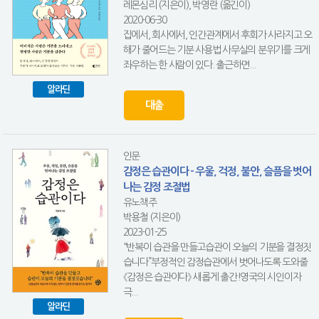
레몬심리 (지은이), 박영란 (옮긴이)
2020-06-30
집에서, 회사에서, 인간관계에서 후회가 사라지고 오
해가 줄어드는 기분 사용법 사무실의 분위기를 크게
좌우하는 한 사람이 있다. 출근하면...
알라딘
대출
인문
감정은 습관이다 - 우울, 걱정, 불안, 슬픔을 벗어
나는 감정 조절법
유노책주
박용철 (지은이)
2023-01-25
“반복이 습관을 만들고습관이 오늘의 기분을 결정짓
습니다”부정적인 감정습관에서 벗어나도록 도와줄
《감정은 습관이다》 새롭게 출간!영국의 시인이자
극...
알라딘