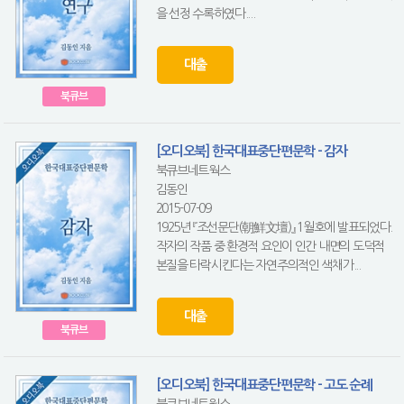
을 선정 수록하였다....
대출
북큐브
[오디오북] 한국대표중단편문학 - 감자
북큐브네트웍스
김동인
2015-07-09
1925년 『조선문단(朝鮮文壇)』 1월호에 발표되었다.
작자의 작품 중 환경적 요인이 인간 내면의 도덕적
본질을 타락시킨다는 자연주의적인 색채가...
대출
북큐브
[오디오북] 한국대표중단편문학 - 고도 순례
북큐브네트웍스