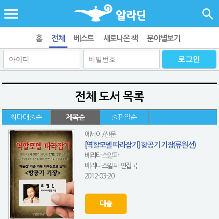
홈
전체
베스트
새로나온 책
분야별보기
전체 도서 목록
최다대출순
제목순
출판일순
에세이/산문
[역할모델 따라잡기] 항공기 기장(류원선)
베리타스알파
베리타스알파 편집국
2012-03-20
대출