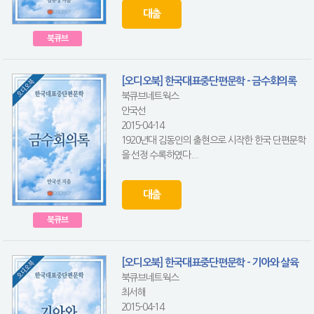
대출
북큐브
[오디오북] 한국대표중단편문학 - 금수회의록
북큐브네트웍스
안국선
2015-04-14
1920년대 김동인의 출현으로 시작한 한국 단편문학
을 선정 수록하였다....
대출
북큐브
[오디오북] 한국대표중단편문학 - 기아와 살육
북큐브네트웍스
최서해
2015-04-14