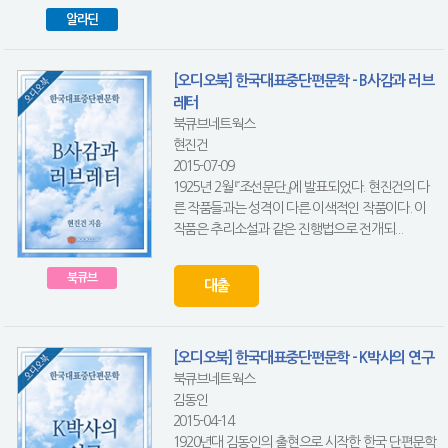
알라딘
[오디오북] 한국대표중단편문학 - B사감과 러브
레터
북큐브네트웍스
현진건
2015-07-09
1925년 2월 『조선문단』에 발표되었다. 현진건의 다
른 작품들과는 성격이 다른 이색적인 작품이다. 이
작품은 추리소설과 같은 진행법으로 전개되...
북큐브
대출
[오디오북] 한국대표중단편문학 - K박사의 연구
북큐브네트웍스
김동인
2015-04-14
1920년대 김동인의 출현으로 시작한 한국 단편문학