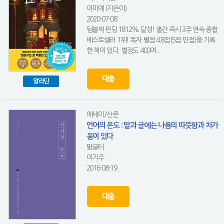
이미예 (지은이)
2020-07-08
텀블벅 펀딩 1812% 달성! 출간 즉시 3주 연속 종합
베스트셀러 1위! 독자 별점 4.8점(5점 만점)을 기록
한 책이 있다. 별점도 400여...
대출
알라딘
에세이/산문
언어의 온도 : 말과 글에는 나름의 따뜻함과 차가
움이 있다
말글터
이기주
2016-08-19
대출