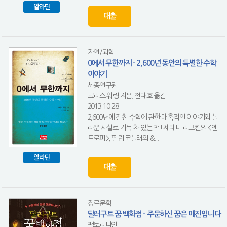
알라딘
대출
자연/과학
0에서 무한까지 - 2,600년 동안의 특별한 수학
이야기
세종연구원
크리스 워링 지음, 전대호 옮김
2013-10-28
2,600년에 걸친 수학에 관한 매혹적인 이야기와 놀
라운 사실로 가득 차 있는 책! 제레미 리프킨의 <엔
트로피>, 필립 코틀러의 &...
알라딘
대출
장르문학
달러구트 꿈 백화점 - 주문하신 꿈은 매진입니다
팩토리나인