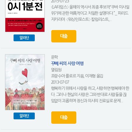
2015-01-23
〈LA타임스〉 올해의 역사서 최종 후보작“쿠바 미사일
위기에 관한 매혹적이고 치밀한 설명이다.”_ 파리드
자카리아. 〈워싱턴포스트〉 칼럼리스트,...
대출
알라딘
문학
꾸뻬 씨의 사랑 여행
열림원
프랑수아 를로르 지음, 이재형 옮김
2013-07-07
행복하기 위해서 사랑을 하고, 사랑하면 행복해야 한
다. 그러나 현실의 사랑은 그와 반대로 사람들을 끊
임없이 괴롭히며 정신과 의사의 진료실로 문제...
알라딘
대출