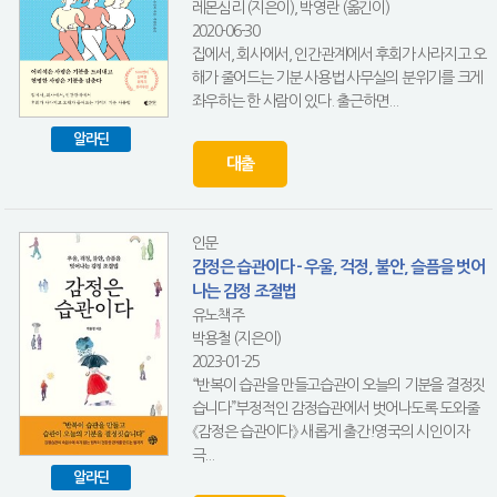
레몬심리 (지은이), 박영란 (옮긴이)
2020-06-30
집에서, 회사에서, 인간관계에서 후회가 사라지고 오
해가 줄어드는 기분 사용법 사무실의 분위기를 크게
좌우하는 한 사람이 있다. 출근하면...
알라딘
대출
인문
감정은 습관이다 - 우울, 걱정, 불안, 슬픔을 벗어
나는 감정 조절법
유노책주
박용철 (지은이)
2023-01-25
“반복이 습관을 만들고습관이 오늘의 기분을 결정짓
습니다”부정적인 감정습관에서 벗어나도록 도와줄
《감정은 습관이다》 새롭게 출간!영국의 시인이자
극...
알라딘