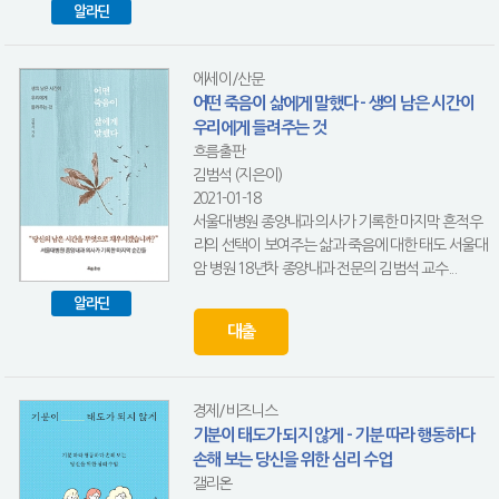
알라딘
에세이/산문
어떤 죽음이 삶에게 말했다 - 생의 남은 시간이
우리에게 들려주는 것
흐름출판
김범석 (지은이)
2021-01-18
서울대병원 종양내과 의사가 기록한 마지막 흔적우
리의 선택이 보여주는 삶과 죽음에 대한 태도 서울대
암 병원 18년차 종양내과 전문의 김범석 교수...
알라딘
대출
경제/비즈니스
기분이 태도가 되지 않게 - 기분 따라 행동하다
손해 보는 당신을 위한 심리 수업
갤리온