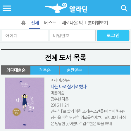
홈
전체
베스트
새로나온 책
분야별보기
전체 도서 목록
최다대출순
제목순
출판일순
에세이/산문
나는 나로 살기로 했다
마음의숲
김수현 지음
2016-11-24
진짜 ‘나’로 살기 위한 뜨거운 조언들!어른이 처음인
당신을 위한 단단한 위로들!“어른이 되어보니 세상
은 냉담한 곳이었다.” 김수현은 책을 펴내...