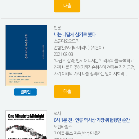
대출
인문
나는 나답게 살기로 했다
스튜디오오드리
손힘찬(오가타 마리토) (지은이)
2021-02-08
“나답게 살라, 언제 어디서든”트라우마를 극복하고
진짜 나를 마주하기까지손힘찬이 전하는 자기 긍정,
자기 이해의 가치 나를 정의하는 일이 사회적...
대출
알라딘
역사
0시 1분 전 - 인류 역사상 가장 위험했던 순간
모던타임스
마이클 돕스 지음, 박수민 옮김