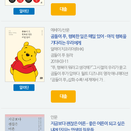
대출
알라딘
에세이/산문
곰돌이 푸, 행복한 일은 매일 있어 - 아직 행복을
기다리는 우리에게
알에이치코리아(RHK)
곰돌이 푸 원작
2018-03-11
“푸, 행복이 뭐라고 생각해?”그 시절의 우리가 묻고
곰돌이 푸가 답하다. 월트 디즈니의 명작 애니메이션
「곰돌이 푸」 삽화 수록! 세계에서 가...
알라딘
대출
인문
지금보다 괜찮은 어른 - 좋은 어른이 되고 싶은
내게 던지는 인생의 질문들