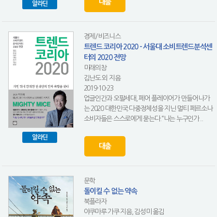
대출
알라딘
경제/비즈니스
트렌드 코리아 2020 - 서울대 소비트렌드분석센
터의 2020 전망
미래의창
김난도 외 지음
2019-10-23
업글인간과 오팔세대, 페어 플레이어가 만들어나가
는 2020 대한민국.다중정체성을 지닌 멀티 페르소나
소비자들은 스스로에게 묻는다.“나는 누구인가...
알라딘
대출
문학
돌이킬 수 없는 약속
북플라자
야쿠마루 가쿠 지음, 김성미 옮김