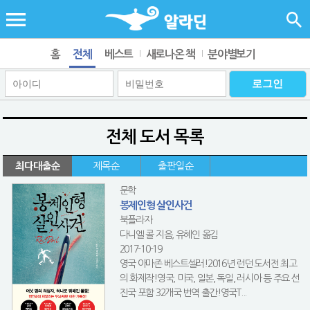
홈
전체
베스트
새로나온 책
분야별보기
전체 도서 목록
최다대출순
제목순
출판일순
문학
봉제인형 살인사건
북플라자
다니엘 콜 지음, 유혜인 옮김
2017-10-19
영국 아마존 베스트셀러!2016년 런던 도서전 최고
의 화제작!영국, 미국, 일본, 독일, 러시아 등 주요 선
진국 포함 32개국 번역 출간!영국T...