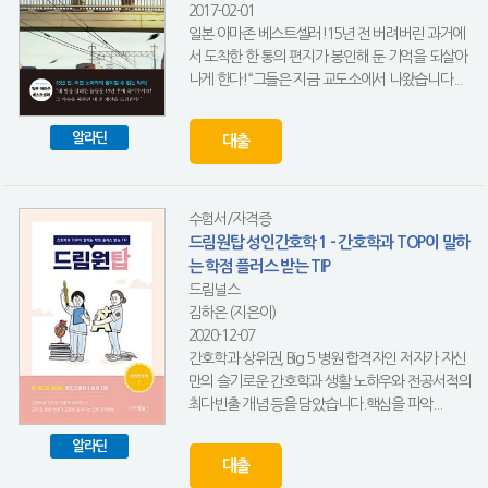
2017-02-01
일본 아마존 베스트셀러!15년 전 버려버린 과거에
서 도착한 한 통의 편지가 봉인해 둔 기억을 되살아
나게 한다!“그들은 지금 교도소에서 나왔습니다...
알라딘
대출
수험서/자격증
드림원탑 성인간호학 1 - 간호학과 TOP이 말하
는 학점 플러스 받는 TIP
드림널스
김하은 (지은이)
2020-12-07
간호학과 상위권, Big 5 병원 합격자인 저자가 자신
만의 슬기로운 간호학과 생활 노하우와 전공서적의
최다빈출 개념 등을 담았습니다.핵심을 파악...
알라딘
대출