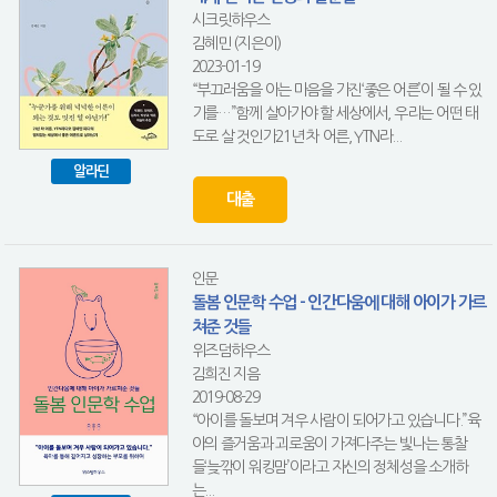
시크릿하우스
김혜민 (지은이)
2023-01-19
“부끄러움을 아는 마음을 가진‘좋은 어른’이 될 수 있
기를…”함께 살아가야 할 세상에서, 우리는 어떤 태
도로 살 것인가21년 차 어른, YTN라...
알라딘
대출
인문
돌봄 인문학 수업 - 인간다움에 대해 아이가 가르
쳐준 것들
위즈덤하우스
김희진 지음
2019-08-29
“아이를 돌보며 겨우 사람이 되어가고 있습니다.”육
아의 즐거움과 괴로움이 가져다주는 빛나는 통찰
들‘늦깎이 워킹맘’이라고 자신의 정체성을 소개하
는...