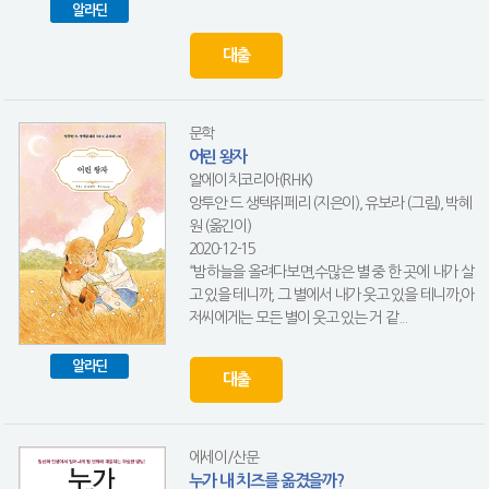
알라딘
대출
문학
어린 왕자
알에이치코리아(RHK)
앙투안 드 생텍쥐페리 (지은이), 유보라 (그림), 박혜
원 (옮긴이)
2020-12-15
“밤하늘을 올려다보면,수많은 별 중 한 곳에 내가 살
고 있을 테니까, 그 별에서 내가 웃고 있을 테니까,아
저씨에게는 모든 별이 웃고 있는 거 같...
알라딘
대출
에세이/산문
누가 내 치즈를 옮겼을까?