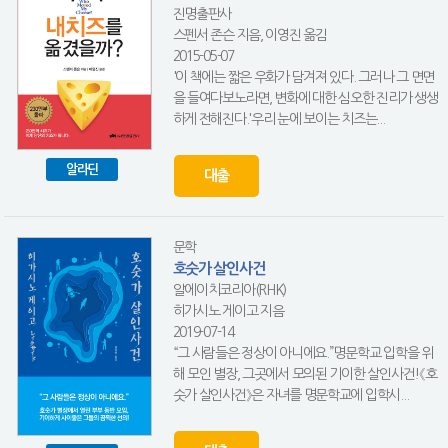
진명출판사
스펜서 존슨 지음, 이영진 옮김
2015-05-07
'이 책에는 짧은 우화가 담겨져 있다. 그러나 그 면면
을 들여다보노라면, 변화에 대한 심오한 진리가 생생
하게 전해진다.'우리 눈에 보이는 치즈는...
알라딘
대출
문학
호숫가 살인사건
알에이치코리아(RHK)
히가시노 게이고 지음
2019-07-14
“그 사람들은 정상이 아니에요.”명문학교 입학을 위
해 모인 별장, 그곳에서 모의된 기이한 살인사건!《호
숫가 살인사건》은 자녀를 명문학교에 입학시...