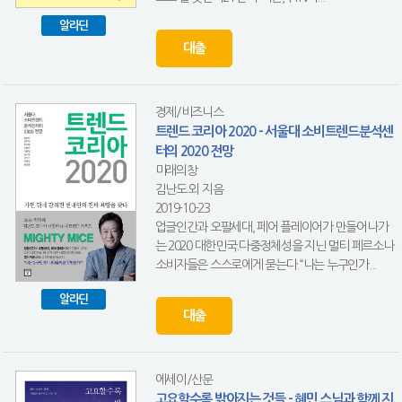
알라딘
대출
경제/비즈니스
트렌드 코리아 2020 - 서울대 소비트렌드분석센
터의 2020 전망
미래의창
김난도 외 지음
2019-10-23
업글인간과 오팔세대, 페어 플레이어가 만들어나가
는 2020 대한민국.다중정체성을 지닌 멀티 페르소나
소비자들은 스스로에게 묻는다.“나는 누구인가...
알라딘
대출
에세이/산문
고요할수록 밝아지는 것들 - 혜민 스님과 함께 지