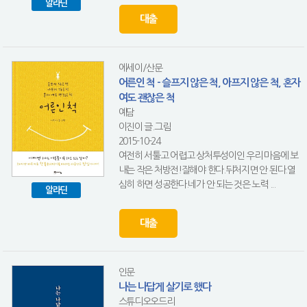
알라딘
대출
에세이/산문
어른인 척 - 슬프지 않은 척, 아프지 않은 척, 혼자
여도 괜찮은 척
예담
이진이 글.그림
2015-10-24
여전히 서툴고 어렵고 상처투성이인 우리 마음에 보
내는 작은 처방전!잘해야 한다.뒤처지면 안 된다.열
심히 하면 성공한다.네가 안 되는 것은 노력 ...
알라딘
대출
인문
나는 나답게 살기로 했다
스튜디오오드리