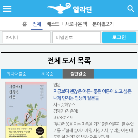
홈
전체
베스트
새로나온 책
분야별보기
전체 도서 목록
최다대출순
제목순
출판일순
인문
지금보다 괜찮은 어른 - 좋은 어른이 되고 싶은
내게 던지는 인생의 질문들
시크릿하우스
김혜민 (지은이)
2023-01-19
“부끄러움을 아는 마음을 가진‘좋은 어른’이 될 수 있
기를…”함께 살아가야 할 세상에서, 우리는 어떤 태
도로 살 것인가21년 차 어른, YTN라...