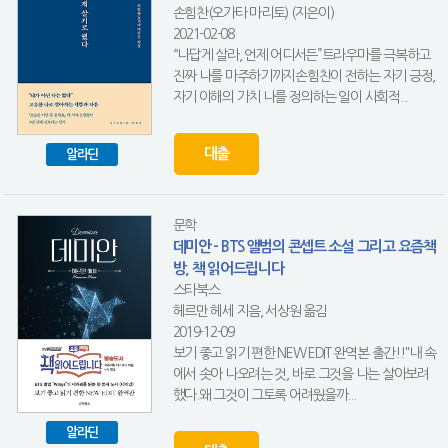
손힘찬(오가타 마리토) (지은이)
2021-02-08
“나답게 살라, 언제 어디서든”트라우마를 극복하고
진짜 나를 마주하기까지손힘찬이 전하는 자기 긍정,
자기 이해의 가치 나를 정의하는 일이 사회적...
대출
알라딘
문학
데미안 - BTS 앨범의 콘셉트 소설 그리고 요즘책
방, 책 읽어드립니다
스타북스
헤르만 헤세 지음, 서상원 옮김
2019-12-09
보기 좋고 읽기 편한 NEW EDIT 완역본 출간!!"내 속
에서 솟아 나오려는 것, 바로 그것을 나는 살아보려
했다.왜 그것이 그토록 어려웠을까...
알라딘