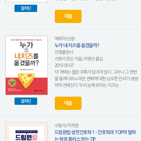
알라딘
대출
에세이/산문
누가 내 치즈를 옮겼을까?
진명출판사
스펜서 존슨 지음, 이영진 옮김
2015-05-07
'이 책에는 짧은 우화가 담겨져 있다. 그러나 그 면면
을 들여다보노라면, 변화에 대한 심오한 진리가 생생
하게 전해진다.'우리 눈에 보이는 치즈는...
알라딘
대출
수험서/자격증
드림원탑 성인간호학 1 - 간호학과 TOP이 말하
는 학점 플러스 받는 TIP