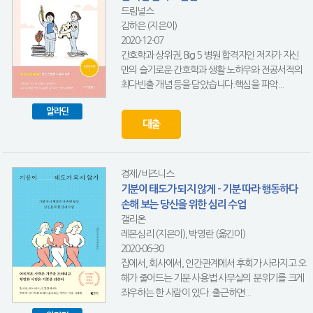
드림널스
김하은 (지은이)
2020-12-07
간호학과 상위권, Big 5 병원 합격자인 저자가 자신
만의 슬기로운 간호학과 생활 노하우와 전공서적의
최다빈출 개념 등을 담았습니다.핵심을 파악...
알라딘
대출
경제/비즈니스
기분이 태도가 되지 않게 - 기분 따라 행동하다
손해 보는 당신을 위한 심리 수업
갤리온
레몬심리 (지은이), 박영란 (옮긴이)
2020-06-30
집에서, 회사에서, 인간관계에서 후회가 사라지고 오
해가 줄어드는 기분 사용법 사무실의 분위기를 크게
좌우하는 한 사람이 있다. 출근하면...