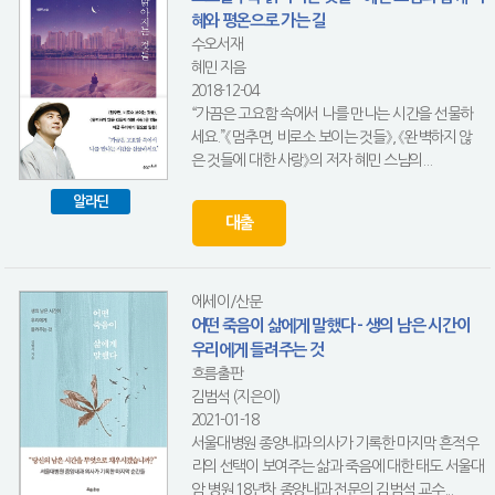
혜와 평온으로 가는 길
수오서재
혜민 지음
2018-12-04
“가끔은 고요함 속에서 나를 만나는 시간을 선물하
세요.”《멈추면, 비로소 보이는 것들》, 《완벽하지 않
은 것들에 대한 사랑》의 저자 혜민 스님의...
알라딘
대출
에세이/산문
어떤 죽음이 삶에게 말했다 - 생의 남은 시간이
우리에게 들려주는 것
흐름출판
김범석 (지은이)
2021-01-18
서울대병원 종양내과 의사가 기록한 마지막 흔적우
리의 선택이 보여주는 삶과 죽음에 대한 태도 서울대
암 병원 18년차 종양내과 전문의 김범석 교수...