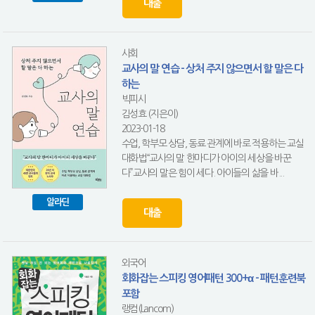
대출
사회
교사의 말 연습 - 상처 주지 않으면서 할 말은 다
하는
빅피시
김성효 (지은이)
2023-01-18
수업, 학부모 상담, 동료 관계에 바로 적용하는 교실
대화법“교사의 말 한마디가 아이의 세상을 바꾼
다”교사의 말은 힘이 세다. 아이들의 삶을 바...
알라딘
대출
외국어
회화잡는 스피킹 영어패턴 300+α - 패턴훈련북
포함
랭컴(Lancom)