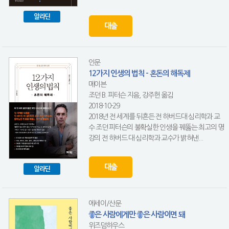
알라딘
대출
인문
12가지 인생의 법칙 - 혼돈의 해독제
메이븐
조던 B. 피터슨 지음, 강주헌 옮김
2018-10-29
2018년 전 세계를 뒤흔든 전 하버드대 심리학과 교
수 조던 피터슨의 불확실한 인생을 꿰뚫는 최고의 명
강의 전 하버드 대 심리학과 교수가 밝혀낸...
대출
알라딘
에세이/산문
좋은 사람에게만 좋은 사람이면 돼
위즈덤하우스