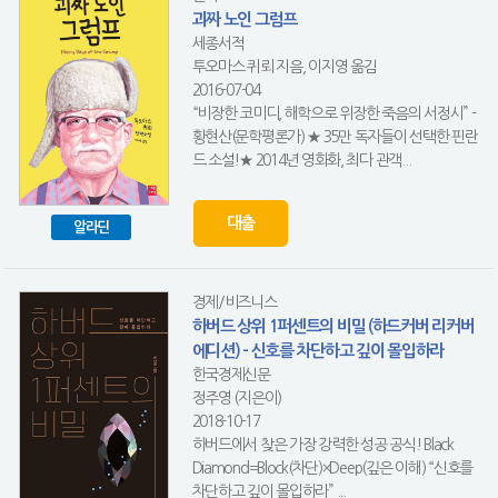
괴짜 노인 그럼프
세종서적
투오마스 퀴뢰 지음, 이지영 옮김
2016-07-04
“비장한 코미디, 해학으로 위장한 죽음의 서정시” -
황현산(문학평론가) ★ 35만 독자들이 선택한 핀란
드 소설!★ 2014년 영화화, 최다 관객...
대출
알라딘
경제/비즈니스
하버드 상위 1퍼센트의 비밀 (하드커버 리커버
에디션) - 신호를 차단하고 깊이 몰입하라
한국경제신문
정주영 (지은이)
2018-10-17
하버드에서 찾은 가장 강력한 성공 공식! Black
Diamond=Block(차단)×Deep(깊은 이해) “신호를
차단하고 깊이 몰입하라” ...