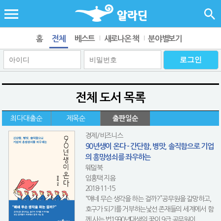
홈
전체
베스트
새로나온 책
분야별보기
전체 도서 목록
최다대출순
제목순
출판일순
경제/비즈니스
90년생이 온다 - 간단함, 병맛, 솔직함으로 기업
의 흥망성쇠를 좌우하는
웨일북
임홍택 지음
2018-11-15
“얘네 무슨 생각을 하는 걸까?”공무원을 갈망하고,
호구가 되기를 거부하는낯선 존재들의 세계에서 함
께 사는 법1990년대생의 꿈이 9급 공무원이...