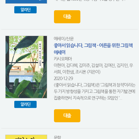
알라딘
대출
에세이/산문
좋아서 읽습니다, 그림책 - 어른을 위한 그림책
에세이
카시오페아
이현아, 김다혜, 김미주, 김설아, 김여진, 김지민, 우
서희, 이한샘, 조시온 (지은이)
2020-12-29
《좋아서 읽습니다, 그림책》은 ‘그림책과 창작’이라는
두 가지 방향성을 가지고 그림책을 통한 자기발견에
집중하면서 지속적으로 연구하는 모임인 ‘...
알라딘
대출
문학