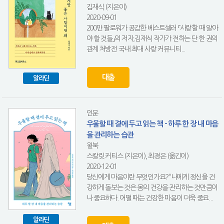
김재식 (지은이)
2020-09-01
200만 팔로워가 공감한 베스트셀러 『사랑할 때 알아
야 할 것들』의 저자,김재식 작가가 전하는 단 한 권의
관계 처방전 국내 최대 사랑 커뮤니티...
대출
알라딘
인문
우울할 때 곁에 두고 읽는 책 - 하루 한 장 내 마음
을 관리하는 습관
윌북
스칼릿 커티스 (지은이), 최경은 (옮긴이)
2020-12-01
당신에게 마음이란 무엇인가요?“나에게 정신을 건
강하게 돌보는 것은 몸의 건강을 관리하는 것만큼이
나 중요하다. 어떨 때는 건강한 마음이 더욱 중요...
알라딘