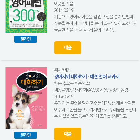
이충훈 지음
2014-06-19
패턴으로 영어식 어순을 감 잡고 살을 붙여 말빨의
수준을 높이자!내 생각을 좀 더 길~게 말하고 싶다면
궁금한 점을 좀 더 길~게 물어보고 싶...
알라딘
대출
취미/여행
강아지와 대화하기 - 애견 언어 교과서
처음북스(구 빅슨북스)
미동물행동심리학회(ACVB) 지음, 장정인 옮김
2014-05-19
우리 개는 무엇을 말하고 있는가? 낯선 개를 쓰다듬
어주려고 손을 들고 다가가면 개가 두려움을 느낀다
는 사실을 알고 있는가?개가 꼬리를 흔든다고 ...
대출
알라딘