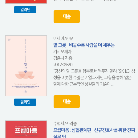
알라딘
대출
에세이/산문
말 그릇 - 비울수록 사람을 더 채우는
카시오페아
김윤나 지음
2017-09-20
“당신의 말 그릇을 함부로 버려두지 말라.”SK, LG, 삼
성을 비롯한 수많은 기업과 개인 코칭을 통해 얻은
말에 대한 근본적인 성찰말의 기술이...
대출
알라딘
수험서/자격증
프셉마음 : 심혈관계편 - 신규간호사를 위한 진짜
실무 팁