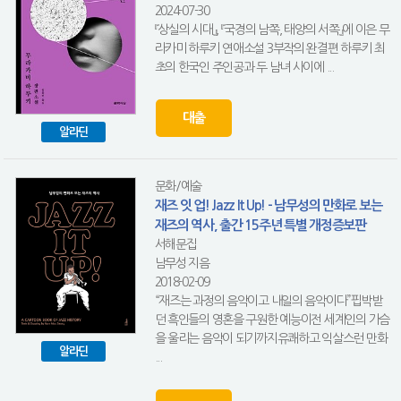
2024-07-30
『상실의 시대』, 『국경의 남쪽, 태양의 서쪽』에 이은 무
라카미 하루키 연애소설 3부작의 완결편 하루키 최
초의 한국인 주인공과 두 남녀 사이에 ...
대출
알라딘
문화/예술
재즈 잇 업! Jazz It Up! - 남무성의 만화로 보는
재즈의 역사, 출간 15주년 특별 개정증보판
서해문집
남무성 지음
2018-02-09
“재즈는 과정의 음악이고 내일의 음악이다”핍박받
던 흑인들의 영혼을 구원한 예능이전 세계인의 가슴
을 울리는 음악이 되기까지유쾌하고 익살스런 만화
알라딘
...