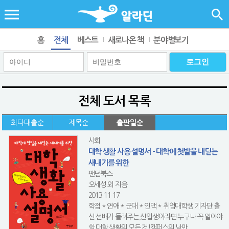
홈
전체
베스트
새로나온 책
분야별보기
전체 도서 목록
최다대출순
제목순
출판일순
사회
대학 생활 사용 설명서 - 대학에 첫발을 내딛는
새내기를 위한
팬덤북스
오세성 외 지음
2013-11-17
학점 * 연애 * 군대 * 인맥 * 취업대학생 기자단 출
신 선배가 들려주는,신입생이라면 누구나 꼭 알아야
할 대학 생활의 모든 것!캠퍼스의 낭만...