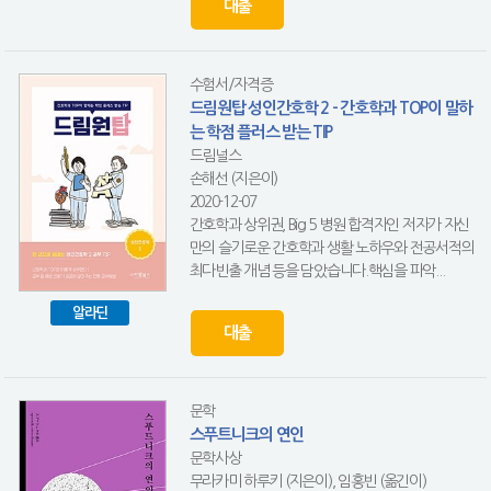
대출
수험서/자격증
드림원탑 성인간호학 2 - 간호학과 TOP이 말하
는 학점 플러스 받는 TIP
드림널스
손해선 (지은이)
2020-12-07
간호학과 상위권, Big 5 병원 합격자인 저자가 자신
만의 슬기로운 간호학과 생활 노하우와 전공서적의
최다빈출 개념 등을 담았습니다.핵심을 파악...
알라딘
대출
문학
스푸트니크의 연인
문학사상
무라카미 하루키 (지은이), 임홍빈 (옮긴이)