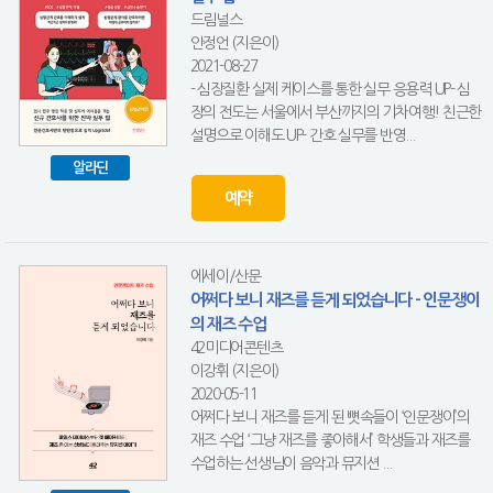
드림널스
안정언 (지은이)
2021-08-27
- 심장질환 실제 케이스를 통한 실무 응용력 UP- 심
장의 전도는 서울에서 부산까지의 기차여행! 친근한
설명으로 이해도 UP- 간호 실무를 반영...
알라딘
예약
에세이/산문
어쩌다 보니 재즈를 듣게 되었습니다 - 인문쟁이
의 재즈 수업
42미디어콘텐츠
이강휘 (지은이)
2020-05-11
어쩌다 보니 재즈를 듣게 된 뼛속들이 ‘인문쟁이’의
재즈 수업 ‘그냥 재즈를 좋아해서’ 학생들과 재즈를
수업하는 선생님이 음악과 뮤지션 ...