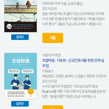
야쿠마루 가쿠 지음, 김성미 옮김
2017-02-01
일본 아마존 베스트셀러!15년 전 버려버린 과거에
서 도착한 한 통의 편지가 봉인해 둔 기억을 되살아
나게 한다!“그들은 지금 교도소에서 나왔습니다...
알라딘
대출
수험서/자격증
프셉마음 : 기초편 - 신규간호사를 위한 진짜 실
무 팁
드림널스
제갈성희, 고은희, 송보라, 드림널스 편집부 (지은이)
2021-07-02
누구도 알려주지 않았던 기초 임상 실무!임상
Beginner를 위한 기초 간호지식과 실무팁을 담은 탄
탄한 기본을 위한「기초편」.전공 서적에는 나...
알라딘