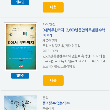
알라딘
대출
자연/과학
0에서 무한까지 - 2,600년 동안의 특별한 수학
이야기
세종연구원
크리스 워링 지음, 전대호 옮김
2013-10-28
2,600년에 걸친 수학에 관한 매혹적인 이야기와 놀
라운 사실로 가득 차 있는 책! 제레미 리프킨의 <엔
트로피>, 필립 코틀러의 &...
알라딘
대출
문학
돌이킬 수 없는 약속
북플라자