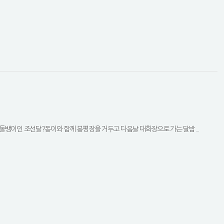
돌뱅이인 조선달?동이와 함께 봉평장을 거두고 다음날 대화장으로 가는 달밤...