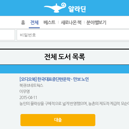
홈
전체
베스트
새로나온 책
분야별보기
전체 도서 목록
[오디오북] 한국대표중단편문학 - 만보 노인
북큐브네트웍스
이무영
2015-04-11
농민의 몰락상을 구체적으로 넓게 반영했으며, 농촌의 제도적·계급적 모순에 
대출