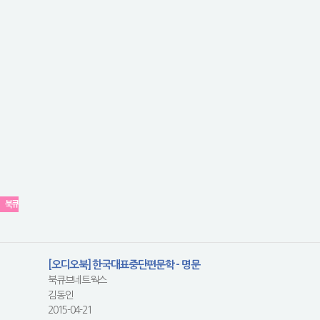
북큐
[오디오북] 한국대표중단편문학 - 명문
북큐브네트웍스
김동인
2015-04-21