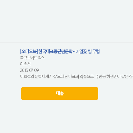
[오디오북] 한국대표중단편문학 - 메밀꽃 필 무렵
북큐브네트웍스
이효석
2015-07-09
이효석의 문학세계가 잘 드러난 대표적 작품으로, 주인공 허생원이 같은 장
대출