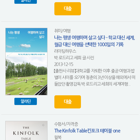
알라딘
대출
취미/여행
나는 평생 여행하며 살고 싶다 - 학교 대신 세계,
월급 대신 여행을 선택한 1000일의 기록
라이팅하우스
박 로드리고 세희 글.사진
2013-12-15
【출판사 리뷰】대학교를 자퇴한 이후 줄곧 여행과 밥
벌이 사이를 오가며 청춘의 3년 이상을 해외에서 떠
돌았던 촬영감독 박 로드리고 세희의 세계여행...
대출
알라딘
수험서/자격증
The Kinfolk Table킨포크 테이블 one
윌북