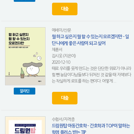
대출
에세이/산문
뭘 하고 싶은지 뭘 할 수 있는지 모르겠지만 - 일
단 나에게 좋은 사람이 되고 싶어
채륜서
김시옷 (지은이)
2020-12-10
때로 우리를 웃게 만드는 것은 단단한 위로가 아니라
힘 뺀 농담이다남들보다 뒤처진 것 같을 때 자책보다
는 착실하게 로또를 하는 편이다. 어떻게 ...
알라딘
대출
수험서/자격증
드림원탑 아동간호학 - 간호학과 TOP이 말하는
학점 플러스 받는 TIP