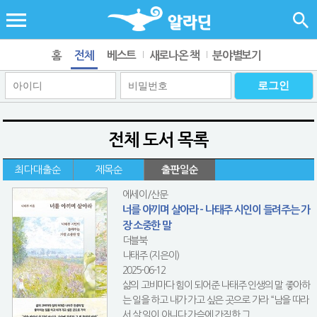
홈
전체
베스트
새로나온 책
분야별보기
전체 도서 목록
최다대출순
제목순
출판일순
에세이/산문
너를 아끼며 살아라 - 나태주 시인이 들려주는 가
장 소중한 말
더블북
나태주 (지은이)
2025-06-12
삶의 고비마다 힘이 되어준 나태주 인생의 말 좋아하
는 일을 하고 내가 가고 싶은 곳으로 가라 “남을 따라
서 살 일이 아니다,가슴에 간직한 그 ...