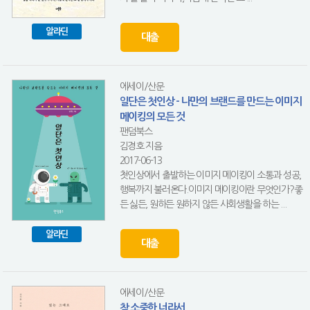
알라딘
대출
에세이/산문
일단은 첫인상 - 나만의 브랜드를 만드는 이미지
메이킹의 모든 것
팬덤북스
김경호 지음
2017-06-13
첫인상에서 출발하는 이미지 메이킹이 소통과 성공,
행복까지 불러온다.이미지 메이킹이란 무엇인가?좋
든 싫든, 원하든 원하지 않든 사회생활을 하는 ...
알라딘
대출
에세이/산문
참 소중한 너라서