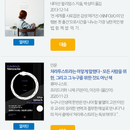
네이선 윌리엄스 지음, 박상미 옮김
2013-12-14
'전 세계를 사로잡은 감성 매거진 <KINFOLK>의 단
행본 첫 출간'으로시간을 나누는 가장 낭만적인 방
법, 함. 께. 밥. 먹. 기...
알라딘
대출
인문
차라투스트라는 이렇게 말했다 - 모든 사람을 위
한, 그리고 그 누구를 위한 것도 아닌 책
휴머니스트
프리드리히 니체 (지은이), 이진우 (옮긴이)
2020-11-23
누구나 인생에 한번은 만나야 할 불멸의 고전!이진
우 교수의 유려한 번역과 풍부한 해설로 만나다“나
의 저서 중에서 ‘차라투스트라’는 독보적이다.”...
알라딘