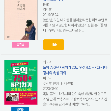
RHK
김지훈
2016-08-24
늦은 밤, 지친 내 마음을 알아준 따뜻한 위로 수만 독
자들이 읽고 공감한 페이지 ‘진심의 꽃 한 송이’를 만
나다 ‘괜찮아요. 있는 그대로 참...
대출
북큐브
외국어
토익 750+ 벼락치기 20일 완성 (LC + RC) - 1타
강사의 속성 과외!
파고다
주지후, 천성배 (지은이)
2020-08-20
독점 공개! 1타 강사의 단기 속성 비법딱 한 권으로
20일 만에 토익 750+ 보장토익 학습자의 돈과 시간
을 아껴주는 단기 속성 비법서 『토익...
알라딘