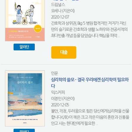
드림널스
오세나 (지은이)
2020-12-07
간호학과 상위권, Big 5 병원 합격자인 저자가 자신
만의 슬기로운 간호학과 생활 노하우와 전공서적의
최다빈출 개념 등을 담았습니다.핵심을 파악...
알라딘
대출
인문
심리학의 쓸모 - 결국 우리에겐 심리학이 필요하
다
믹스커피
이경민 (지은이)
2020-12-05
불안, 걱정, 두려움으로 힘든 당신에게심리학을 선물
합니다</B>이 책은 크고 작은 마음의 혼란과 진통을
안고 사는 현대인에게 필요한 ...