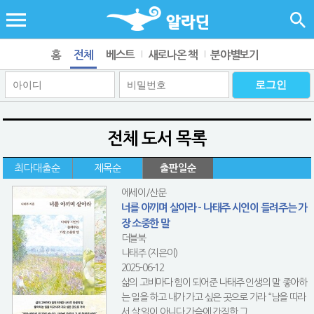
홈
전체
베스트
새로나온 책
분야별보기
전체 도서 목록
최다대출순
제목순
출판일순
에세이/산문
너를 아끼며 살아라 - 나태주 시인이 들려주는 가
장 소중한 말
더블북
나태주 (지은이)
2025-06-12
삶의 고비마다 힘이 되어준 나태주 인생의 말 좋아하
는 일을 하고 내가 가고 싶은 곳으로 가라 “남을 따라
서 살 일이 아니다,가슴에 간직한 그 ...