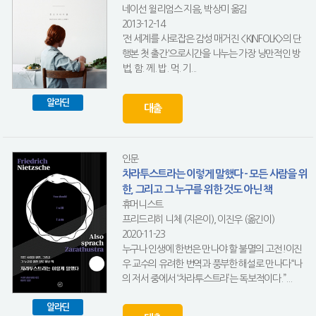
네이선 윌리엄스 지음, 박상미 옮김
2013-12-14
'전 세계를 사로잡은 감성 매거진 <KINFOLK>의 단
행본 첫 출간'으로시간을 나누는 가장 낭만적인 방
법, 함. 께. 밥. 먹. 기...
알라딘
대출
인문
차라투스트라는 이렇게 말했다 - 모든 사람을 위
한, 그리고 그 누구를 위한 것도 아닌 책
휴머니스트
프리드리히 니체 (지은이), 이진우 (옮긴이)
2020-11-23
누구나 인생에 한번은 만나야 할 불멸의 고전!이진
우 교수의 유려한 번역과 풍부한 해설로 만나다“나
의 저서 중에서 ‘차라투스트라’는 독보적이다.”...
알라딘