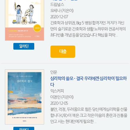
드림널스
오세나 (지은이)
2020-12-07
간호학과 상위권, Big 5 병원 합격자인 저자가 자신
만의 슬기로운 간호학과 생활 노하우와 전공서적의
최다빈출 개념 등을 담았습니다.핵심을 파악...
알라딘
대출
인문
심리학의 쓸모 - 결국 우리에겐 심리학이 필요하
다
믹스커피
이경민 (지은이)
2020-12-05
불안, 걱정, 두려움으로 힘든 당신에게심리학을 선물
합니다</B>이 책은 크고 작은 마음의 혼란과 진통을
안고 사는 현대인에게 필요한 ...