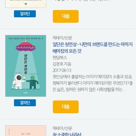
알라딘
대출
에세이/산문
일단은 첫인상 - 나만의 브랜드를 만드는 이미지
메이킹의 모든 것
팬덤북스
김경호 지음
2017-06-13
첫인상에서 출발하는 이미지 메이킹이 소통과 성공,
행복까지 불러온다.이미지 메이킹이란 무엇인가?좋
든 싫든, 원하든 원하지 않든 사회생활을 하는 ...
알라딘
대출
에세이/산문
참 소중한 너라서