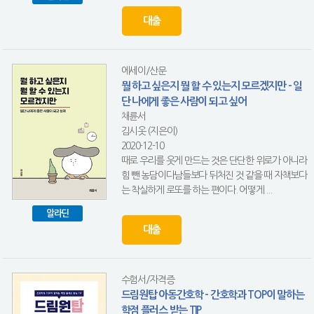
대출
에세이/산문
뭘 하고 싶은지 뭘 할 수 있는지 모르겠지만 - 일
단 나에게 좋은 사람이 되고 싶어
채륜서
김시옷 (지은이)
2020-12-10
때로 우리를 웃게 만드는 것은 단단한 위로가 아니라
힘 뺀 농담이다남들보다 뒤처진 것 같을 때 자책보다
는 착실하게 로또를 하는 편이다. 어떻게 ...
알라딘
대출
수험서/자격증
드림원탑 아동간호학 - 간호학과 TOP이 말하는
학점 플러스 받는 TIP