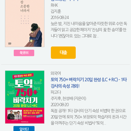
RHK
김지훈
2016-08-24
늦은 밤, 지친 내 마음을 알아준 따뜻한 위로 수만 독
자들이 읽고 공감한 페이지 ‘진심의 꽃 한 송이’를 만
나다 ‘괜찮아요. 있는 그대로 참...
대출
북큐브
외국어
토익 750+ 벼락치기 20일 완성 (LC + RC) - 1타
강사의 속성 과외!
파고다
주지후, 천성배 (지은이)
2020-08-20
독점 공개! 1타 강사의 단기 속성 비법딱 한 권으로
20일 만에 토익 750+ 보장토익 학습자의 돈과 시간
을 아껴주는 단기 속성 비법서 『토익...
알라딘