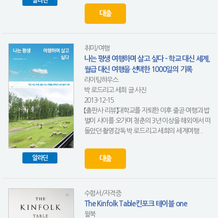
알라딘
대출
취미/여행
나는 평생 여행하며 살고 싶다 - 학교 대신 세계,
월급 대신 여행을 선택한 1000일의 기록
라이팅하우스
박 로드리고 세희 글.사진
2013-12-15
【출판사 리뷰】대학교를 자퇴한 이후 줄곧 여행과 밥
벌이 사이를 오가며 청춘의 3년 이상을 해외에서 떠
돌았던 촬영감독 박 로드리고 세희의 세계여행...
대출
알라딘
수험서/자격증
The Kinfolk Table킨포크 테이블 one
윌북