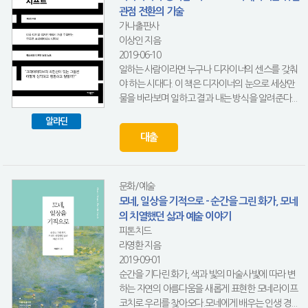
관점 전환의 기술
가나출판사
이상인 지음
2019-06-10
일하는 사람이라면 누구나 디자이너의 센스를 갖춰
야 하는 시대다. 이 책은 디자이너의 눈으로 세상만
물을 바라보며 일하고 결과 내는 방식을 알려준다...
알라딘
대출
문화/예술
모네, 일상을 기적으로 - 순간을 그린 화가, 모네
의 치열했던 삶과 예술 이야기
피톤치드
라영환 지음
2019-09-01
순간을 기다린 화가, 색과 빛의 마술사빛에 따라 변
하는 자연의 아름다움을 새롭게 표현한 모네라이프
코치로 우리를 찾아오다.모네에게 배우는 인생 경...