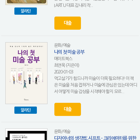
I.ART.U 대표 김내리 작...
알라딘
대출
문화/예술
나의 첫 미술 공부
메이트북스
최연욱 (지은이)
2020-01-03
먹고살기가 힘드니까 미술이 더욱 필요하다! 이 책
은 미술을 처음 접하거나 미술에 관심은 있는데 어디
서 어떻게 미술 감상을 시작해야 할지 모르...
대출
알라딘
문화/예술
디자이너의 생각법; 시프트 - 크리에이터를 위한