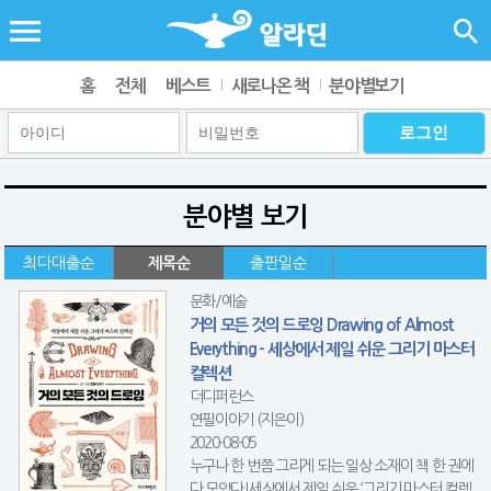
홈
전체
베스트
새로나온 책
분야별보기
분야별 보기
최다대출순
제목순
출판일순
문화/예술
거의 모든 것의 드로잉 Drawing of Almost
Everything - 세상에서 제일 쉬운 그리기 마스터
컬렉션
더디퍼런스
연필이야기 (지은이)
2020-08-05
누구나 한 번쯤 그리게 되는 일상 소재이 책 한 권에
다 모았다!세상에서 제일 쉬운 ‘그리기 마스터 컬렉