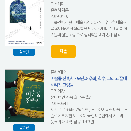
믹스커피
윤현희 지음
2019-04-07
미술관에서 찾은 예술가의 삶과 심리위대한 예술작
품 속에 숨겨진 심리학을 만나다!이 책은 그림 속 화
가들의 삶을 바탕으로 심리학을 엮어냈다. 심리...
대출
알라딘
문화/예술
미술품 잔혹사 - 도난과 추적, 회수, 그리고 끝내
사라진 그림들
미래의창
샌디 네언 지음, 최규은 옮김
2014-06-11
사건 #1. 1994년 2월 12일, 노르웨이 국립 미술관.오
슬로에 위치한 노르웨이 국립 미술관에서 에드바르
뭉크의 대표작 '절규'(1893년 ...
알라딘