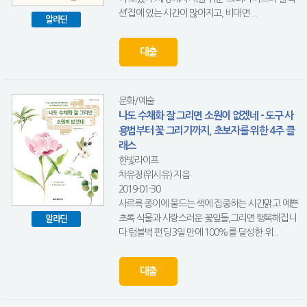
션’집에 있는 시간이 많아지고, 비대면 ...
알라딘
대출
문화/예술
나도 수채화 잘 그리면 소원이 없겠네 - 도구 사
용법부터 꽃 그리기까지, 초보자를 위한 4주 클
래스
한빛라이프
차유정(위시유) 지음
2019-01-30
사르륵 종이에 물드는 색에 집중하는 시간맑고 예쁜
초록 식물과 사랑스러운 꽃잎들,그리면 행복해집니
알라딘
다.텀블벅 펀딩 3일 만에 100%를 달성한 위...
대출