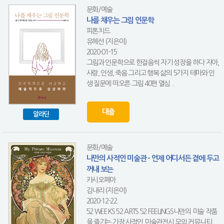
문화/예술
나를 채우는 그림 인문학
피톤치드
유혜선 (지은이)
2020-01-15
그림과 인문학으로 한걸음씩 자기 성장을 하다 자아,
사랑, 인생, 죽음 그리고 행복 삶의 5가지 테마와 인
생 질문에 떠오른 그림 40편 열심...
대출
알라딘
문화/예술
나만의 사적인 미술관 - 언제 어디서든 곁에 두고
꺼내 보는
카시오페아
김내리 (지은이)
2020-12-22
52 WEEKS 52 ARTS 52 FEELINGS나만의 미술 작품
을 즐기는 가장 사적인 미술관전시 모임 커뮤니티