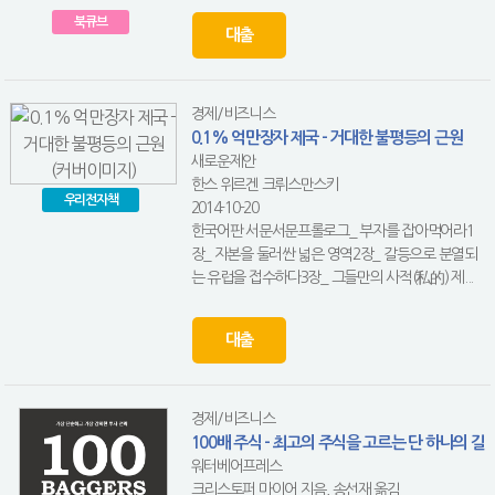
북큐브
대출
경제/비즈니스
0.1% 억만장자 제국 - 거대한 불평등의 근원
새로운제안
한스 위르겐 크뤼스만스키
우리전자책
2014-10-20
한국어판 서문서문프롤로그_ 부자를 잡아먹어라1
장_ 자본을 둘러싼 넓은 영역2장_ 갈등으로 분열되
는 유럽을 접수하다3장_ 그들만의 사적(私的) 제...
대출
경제/비즈니스
100배 주식 - 최고의 주식을 고르는 단 하나의 길
워터베어프레스
크리스토퍼 마이어 지음, 송선재 옮김