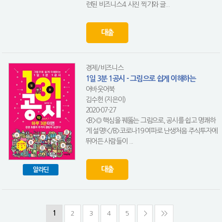
련된 비즈니스4. 사진 찍기와 글...
대출
경제/비즈니스
1일 3분 1공시 - 그림으로 쉽게 이해하는
어바웃어북
김수헌 (지은이)
2020-07-27
<B>◎ 핵심을 꿰뚫는 그림으로, 공시를 쉽고 명쾌하
게 설명!</B>코로나19 여파로 난생처음 주식투자에
뛰어든 사람들이 ...
대출
알라딘
1
2
3
4
5
>
>>