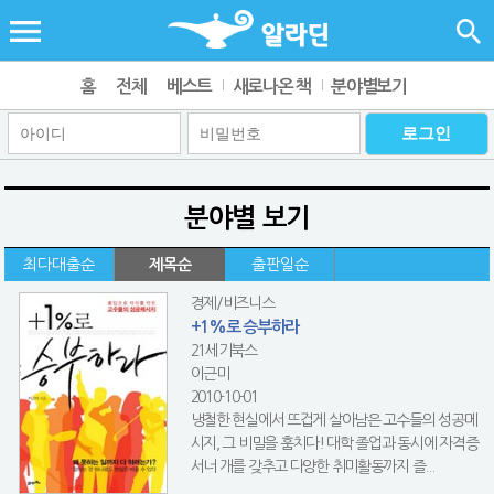
홈
전체
베스트
새로나온 책
분야별보기
분야별 보기
최다대출순
제목순
출판일순
경제/비즈니스
+1%로 승부하라
21세기북스
이근미
2010-10-01
냉철한 현실에서 뜨겁게 살아남은 고수들의 성공메
시지, 그 비밀을 훔치다! 대학 졸업과 동시에 자격증
서너 개를 갖추고 다양한 취미활동까지 즐...