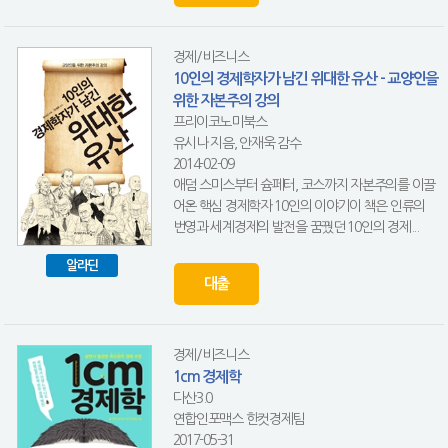
경제/비즈니스
10인의 경제학자가 남긴 위대한 유산 - 교양인을
위한 자본주의 강의
프리이코노미북스
유시나 지음, 안재욱 감수
2014-02-09
애덤 스미스부터 슘페터, 코스까지 자본주의를 이끌
어온 핵심 경제학자 10인의 이야기이 책은 인류의
번영과 세계경제의 발전을 꿈꿨던 10인의 경제...
알라딘
대출
경제/비즈니스
1cm 경제학
다산3.0
연합인포맥스 한컷경제팀
2017-05-31