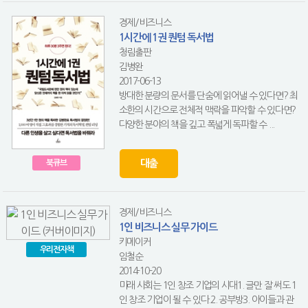
경제/비즈니스
1시간에 1권 퀀텀 독서법
청림출판
김병완
2017-06-13
방대한 분량의 문서를 단숨에 읽어낼 수 있다면? 최
소한의 시간으로 전체적 맥락을 파악할 수 있다면?
다양한 분야의 책을 깊고 폭넓게 독파할 수 ...
대출
북큐브
경제/비즈니스
1인 비즈니스 실무 가이드
키메이커
우리전자책
임철순
2014-10-20
미래 사회는 1인 창조 기업의 시대1. 글만 잘 써도 1
인 창조 기업이 될 수 있다.2. 공부방3. 아이들과 관