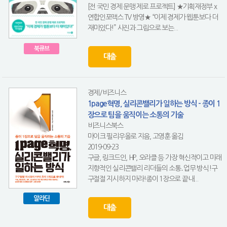
[전 국민 경제 문맹 제로 프로젝트] ★기획재정부 x
연합인포맥스 TV 방영★ “이제 경제가 웹툰보다 더
재미있다!” 사진과 그림으로 보는...
북큐브
대출
경제/비즈니스
1page혁명, 실리콘밸리가 일하는 방식 - 종이 1
장으로 팀을 움직이는 소통의 기술
비즈니스북스
마이크 필리우올로 지음, 고영훈 옮김
2019-09-23
구글, 링크드인, HP, 오라클 등 가장 혁신적이고 미래
지향적인 실리콘밸리 리더들의 소통․업무 방식!구
구절절 지시하지 마라!종이 1장으로 끝내...
알라딘
대출