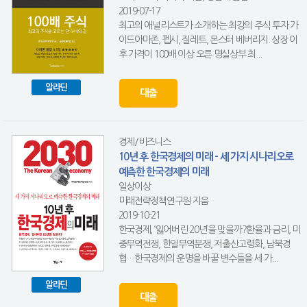
2019-07-17
최고의 애널리스트가 소개하는 최강의 주식 투자 가
이드아마존, 펩시, 질레트, 몬스터 베버리지. 상장 이
후 가격이 100배 이상 오른 명실상부 최...
알라딘
대출
경제/비즈니스
10년 후 한국경제의 미래 - 세 가지 시나리오로
예측한 한국경제의 미래
일상이상
미래전략정책연구원 지음
2019-10-21
한국경제, ‘잃어버린 20년’을 맞을까?환율과 금리, 미
중무역전쟁, 한일무역분쟁, 저출산고령화, 남북경
협…한국경제의 운명을 바꿀 변수들을 세 가...
알라딘
대출