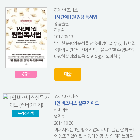
경제/비즈니스
1시간에 1권 퀀텀 독서법
청림출판
김병완
2017-06-13
방대한 분량의 문서를 단숨에 읽어낼 수 있다면? 최
소한의 시간으로 전체적 맥락을 파악할 수 있다면?
다양한 분야의 책을 깊고 폭넓게 독파할 수 ...
대출
북큐브
경제/비즈니스
1인 비즈니스 실무 가이드
키메이커
우리전자책
임철순
2014-10-20
미래 사회는 1인 창조 기업의 시대1. 글만 잘 써도 1
인 창조 기업이 될 수 있다.2. 공부방3. 아이들과 관