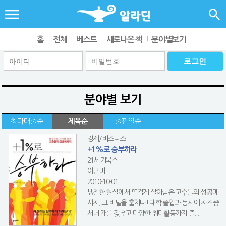
홈
전체
베스트
새로나온 책
분야별보기
분야별 보기
최다대출순
제목순
출판일순
경제/비즈니스
+1%로 승부하라
21세기북스
이근미
2010-10-01
냉철한 현실에서 뜨겁게 살아남은 고수들의 성공메
시지, 그 비밀을 훔치다! 대학 졸업과 동시에 자격증
서너 개를 갖추고 다양한 취미활동까지 즐...