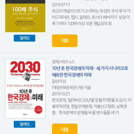
2019-07-17
최고의 애널리스트가 소개하는 최강의 주식 투자 가
이드아마존, 펩시, 질레트, 몬스터 베버리지. 상장 이
후 가격이 100배 이상 오른 명실상부 최...
알라딘
대출
경제/비즈니스
10년 후 한국경제의 미래 - 세 가지 시나리오로
예측한 한국경제의 미래
일상이상
미래전략정책연구원 지음
2019-10-21
한국경제, ‘잃어버린 20년’을 맞을까?환율과 금리, 미
중무역전쟁, 한일무역분쟁, 저출산고령화, 남북경
협…한국경제의 운명을 바꿀 변수들을 세 가...
알라딘
대출