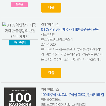
북큐브
대출
경제/비즈니스
0.1% 억만장자 제국 - 거대한 불평등의 근원
새로운제안
한스 위르겐 크뤼스만스키
우리전자책
2014-10-20
한국어판 서문서문프롤로그_ 부자를 잡아먹어라1
장_ 자본을 둘러싼 넓은 영역2장_ 갈등으로 분열되
는 유럽을 접수하다3장_ 그들만의 사적(私的) 제...
대출
경제/비즈니스
100배 주식 - 최고의 주식을 고르는 단 하나의 길
워터베어프레스
크리스토퍼 마이어 지음, 송선재 옮김