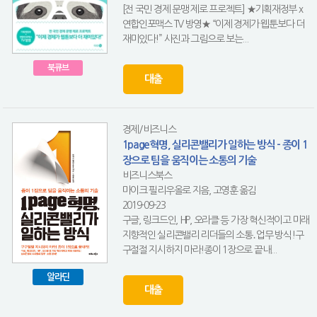
[전 국민 경제 문맹 제로 프로젝트] ★기획재정부 x
연합인포맥스 TV 방영★ “이제 경제가 웹툰보다 더
재미있다!” 사진과 그림으로 보는...
북큐브
대출
경제/비즈니스
1page혁명, 실리콘밸리가 일하는 방식 - 종이 1
장으로 팀을 움직이는 소통의 기술
비즈니스북스
마이크 필리우올로 지음, 고영훈 옮김
2019-09-23
구글, 링크드인, HP, 오라클 등 가장 혁신적이고 미래
지향적인 실리콘밸리 리더들의 소통․업무 방식!구
구절절 지시하지 마라!종이 1장으로 끝내...
알라딘
대출