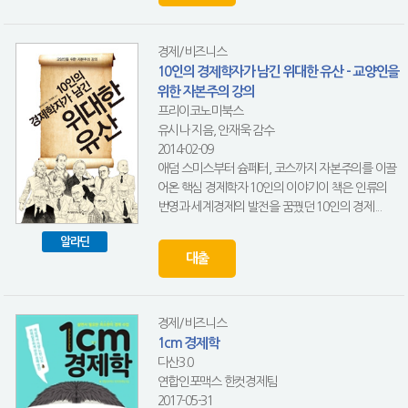
경제/비즈니스
10인의 경제학자가 남긴 위대한 유산 - 교양인을
위한 자본주의 강의
프리이코노미북스
유시나 지음, 안재욱 감수
2014-02-09
애덤 스미스부터 슘페터, 코스까지 자본주의를 이끌
어온 핵심 경제학자 10인의 이야기이 책은 인류의
번영과 세계경제의 발전을 꿈꿨던 10인의 경제...
알라딘
대출
경제/비즈니스
1cm 경제학
다산3.0
연합인포맥스 한컷경제팀
2017-05-31