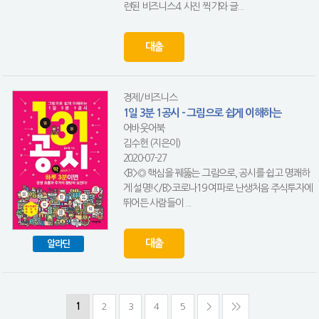
련된 비즈니스4. 사진 찍기와 글...
대출
경제/비즈니스
1일 3분 1공시 - 그림으로 쉽게 이해하는
어바웃어북
김수헌 (지은이)
2020-07-27
<B>◎ 핵심을 꿰뚫는 그림으로, 공시를 쉽고 명쾌하
게 설명!</B>코로나19 여파로 난생처음 주식투자에
뛰어든 사람들이 ...
대출
알라딘
1
2
3
4
5
>
>>