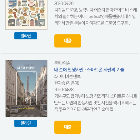
2020-09-20
디지털 드로잉, 생각보다 어렵지 않아요‘어도비 스케
치’와 함께하는 아이패드 드로잉애플펜슬 시대가 열
리면서 많은 분들이 아이패드를 드로잉 도구로 ...
알라딘
대출
문화/예술
내 손에 인생사진 - 스마트폰 사진의 기술
42미디어콘텐츠
한다솜 (지은이)
2020-04-28
기본 구도 잡기부터 보정 작업까지, 스마트폰 하나로
만드는 나만의 인생사진 멋진 사진을 찍기 위해서는
꼭 좋은 카메라와 전문적인 기술이 필...
알라딘
대출