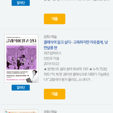
알라딘
...
대출
문화/예술
클래식이 알고 싶다 - 고독하지만 자유롭게, 낭
만살롱 편
위즈덤하우스
안인모 지음
2019-10-22
★ 팟캐스트 음악 분야 독보적 1위! ★ 누적 750만
히트!“이 책 한 권이면 클래식으로 대화가 가능해진
다!”교향곡이 뭔지 몰라도, 소나타가 ...
알라딘
대출
문화/예술