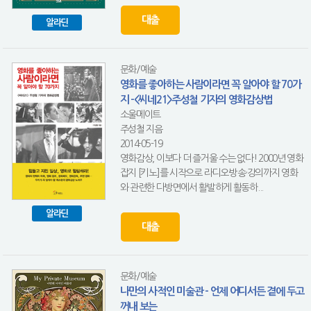
대출
알라딘
문화/예술
영화를 좋아하는 사람이라면 꼭 알아야 할 70가
지 -<씨네21>주성철 기자의 영화감상법
소울메이트
주성철 지음
2014-05-19
영화감상, 이보다 더 즐거울 수는 없다! 2000년 영화
잡지 [키노]를 시작으로 라디오·방송·강의까지 영화
와 관련한 다방면에서 활발하게 활동하...
알라딘
대출
문화/예술
나만의 사적인 미술관 - 언제 어디서든 곁에 두고
꺼내 보는