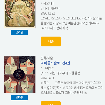
카시오페아
김내리 (지은이)
2020-12-22
52 WEEKS 52 ARTS 52 FEELINGS나만의 미술 작품
을 즐기는 가장 사적인 미술관전시 모임 커뮤니티
I.ART.U 대표 김내리 작...
알라딘
대출
문화/예술
더 비틀스 솔로 - 전4권
시그마북스
맷 스노 지음, 정미우.정지현 옮김
2014-04-30
비틀스…… 그들은 함께일 때는 경이로웠고 혼자일
때는 흥미로웠다!!비틀스는 8년 동안 12개의 스튜디
오 앨범을 발표했다. 그러나 존 레넌, 폴 ...
알라딘