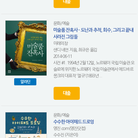
대출
문화/예술
미술품 잔혹사 - 도난과 추적, 회수, 그리고 끝내
사라진 그림들
미래의창
샌디 네언 지음, 최규은 옮김
2014-06-11
사건 #1. 1994년 2월 12일, 노르웨이 국립 미술관.오
슬로에 위치한 노르웨이 국립 미술관에서 에드바르
뭉크의 대표작 '절규'(1893년 ...
알라딘
대출
문화/예술
수수한 아이패드 드로잉
영진.com(영진닷컴)
수수진 (지은이)