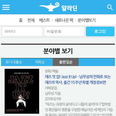
홈
전체
베스트
새로나온 책
분야별보기
분야별 보기
최다대출순
제목순
출판일순
문화/예술
재즈 잇 업! Jazz It Up! - 남무성의 만화로 보는
재즈의 역사, 출간 15주년 특별 개정증보판
서해문집
남무성 지음
2018-02-09
“재즈는 과정의 음악이고 내일의 음악이다”핍박받
던 흑인들의 영혼을 구원한 예능이전 세계인의 가슴
을 울리는 음악이 되기까지유쾌하고 익살스런 만화