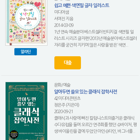
쉽고 예쁜 색연필 글자 일러스트
미디어샘
서여진 지음
2014-03-09
1년 연속 예술분야 베스트셀러빈티지걸 색연필 일
러스트 시리즈 글자편!2013년 예술분야 베스트셀러
자리를 굳건히 지키며 많은 사랑을 받은 ‘색연...
알라딘
대출
문화/예술
알아두면 쓸모 있는 클래식 잡학사전
42미디어콘텐츠
정은주 (지은이)
2020-09-21
클래식과 사랑에 빠진 칼럼니스트의즐거운 클래식
수다유럽을 돌며 오르간 연주회를 했던 슈바이처, 평
생 바이올린을 곁에 두었던 아인슈타인, 바그너를...