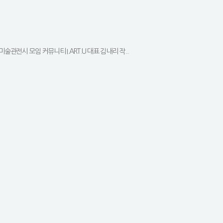
 미술관전시 모임 커뮤니티 I.ART.U 대표 김내리 작...