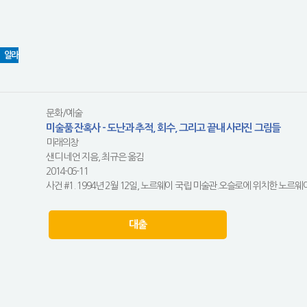
알라
문화/예술
미술품 잔혹사 - 도난과 추적, 회수, 그리고 끝내 사라진 그림들
미래의창
샌디 네언 지음, 최규은 옮김
2014-06-11
사건 #1. 1994년 2월 12일, 노르웨이 국립 미술관.오슬로에 위치한 노르웨이
대출