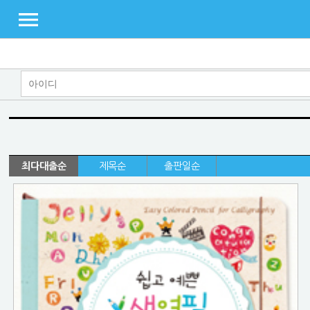
최다대출순
제목순
출판일순