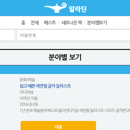
홈
전체
베스트
새로나온 책
분야별보기
분야별 보기
문화/예술
쉽고 예쁜 색연필 글자 일러스트
미디어샘
서여진 지음
2014-03-09
1년 연속 예술분야 베스트셀러빈티지걸 색연필 일러스트 시리즈 글자편!201
대출