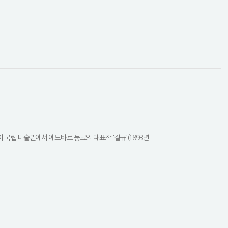
 국립 미술관에서 에드바르 뭉크의 대표작 '절규'(1893년 ...