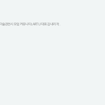
 미술관전시 모임 커뮤니티 I.ART.U 대표 김내리 작...