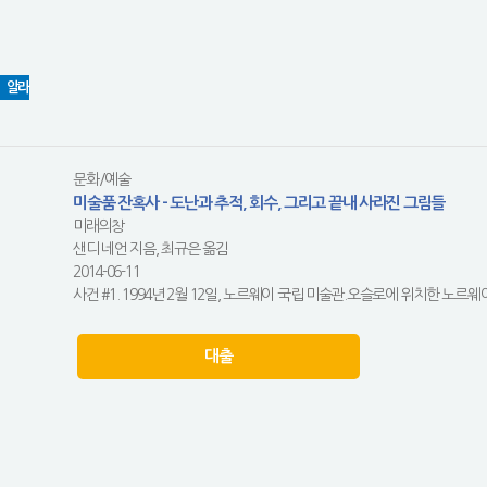
알라
문화/예술
미술품 잔혹사 - 도난과 추적, 회수, 그리고 끝내 사라진 그림들
미래의창
샌디 네언 지음, 최규은 옮김
2014-06-11
사건 #1. 1994년 2월 12일, 노르웨이 국립 미술관.오슬로에 위치한 노르웨이
대출