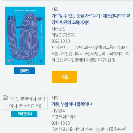
사회
가르칠 수 없는 것을 가르치기 - 제천간디학교 교
장 이병곤의 교육에세이
서해문집
이병곤 (지은이)
2022-10-10
‘먼저 온 미래’, 대안학교는 어떻게 공교육의 젖줄이
되었나제천간디학교 교장 이병곤의 교육에세이. 30
여 년간 교육 현장에서 다양한 교육혁신 정...
알라딘
대출
사회
가족, 부활이냐 몰락이냐
나무생각
우리전자책
프랑크 쉬르마허
2014-10-20
추천사·출산율 저하와 가족의 붕괴남자들후손운명