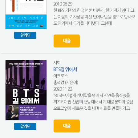
2010-08-29
한 KBS 기자의 한국 언론 비판서, 한 기자가 있다. 그
는 이달의 기자상을 여섯 번이나 받을 정도로 탐사보
도 영역에서 두각을 나타냈다. 그런데...
알라딘
대출
사회
BTS길 위에서
어크로스
홍석경 (지은이)
2020-11-22
“BTS는 어떻게 케이팝을 넘어 세계인을 움직였을
까?”케이팝 산업의 변방에서 세계 대중문화의 중심
으로끝없이 새로운 길을 내며 신화를 만들어가고 ...
대출
알라딘