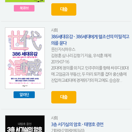
북큐브
대출
사회
386세대유감 - 386세대에게 헬조선의 미필적고
의를 묻다
웅진지식하우스
김정훈.심나리.김항기 지음, 우석훈 해제
2019-07-16
20대에 정의를 외치고 민주주의를 향해 싸우다30대
에 고임금과 부동산, 두 마리 토끼를 잡아 중산층에
진입하고40대에 경제위기의 파고에도 승승장...
알라딘
대출
사회
3층 서기실의 암호 - 태영호 증언
기파랑(기파랑에크리)