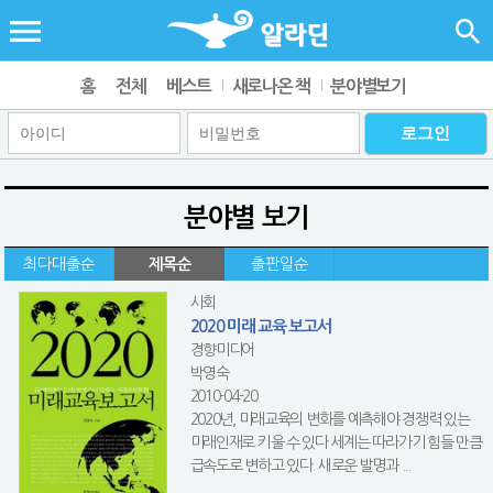
홈
전체
베스트
새로나온 책
분야별보기
분야별 보기
최다대출순
제목순
출판일순
사회
2020 미래 교육 보고서
경향미디어
박영숙
2010-04-20
2020년, 미래교육의 변화를 예측해야 경쟁력 있는
미래인재로 키울 수 있다 세계는 따라가기 힘들 만큼
급속도로 변하고 있다. 새로운 발명과 ...