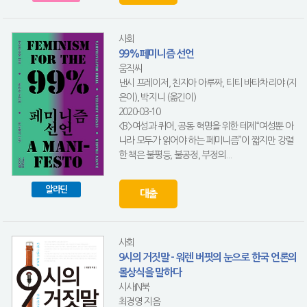
사회
99%페미니즘 선언
움직씨
낸시 프레이저, 친지아 아루짜, 티티 바타차리야 (지
은이), 박지니 (옮긴이)
2020-03-10
<B>여성과 퀴어, 공동 혁명을 위한 테제“여성뿐 아
니라 모두가 읽어야 하는 페미니즘”이 짧지만 강렬
한 책은 불평등, 불공정, 부정의...
알라딘
대출
사회
9시의 거짓말 - 워렌 버핏의 눈으로 한국 언론의
몰상식을 말하다
시사IN북
최경영 지음