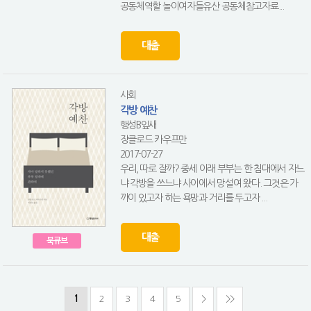
공동체역할 놀이여자들유산 공동체참고자료...
대출
사회
각방 예찬
행성B잎새
장클로드 카우프만
2017-07-27
우리, 따로 잘까? 중세 이래 부부는 한 침대에서 자느
냐 각방을 쓰느냐 사이에서 망설여 왔다. 그것은 가
까이 있고자 하는 욕망과 거리를 두고자 ...
대출
북큐브
1
2
3
4
5
>
>>