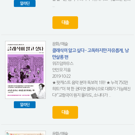
알라딘
...
대출
문화/예술
클래식이 알고 싶다 - 고독하지만 자유롭게, 낭
만살롱 편
위즈덤하우스
안인모 지음
2019-10-22
★ 팟캐스트 음악 분야 독보적 1위! ★ 누적 750만
히트!“이 책 한 권이면 클래식으로 대화가 가능해진
다!”교향곡이 뭔지 몰라도, 소나타가 ...
알라딘
대출
문화/예술