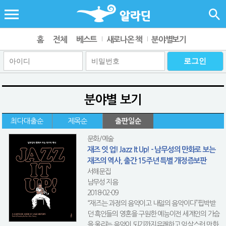
홈
전체
베스트
새로나온 책
분야별보기
분야별 보기
최다대출순
제목순
출판일순
문화/예술
재즈 잇 업! Jazz It Up! - 남무성의 만화로 보는
재즈의 역사, 출간 15주년 특별 개정증보판
서해문집
남무성 지음
2018-02-09
“재즈는 과정의 음악이고 내일의 음악이다”핍박받
던 흑인들의 영혼을 구원한 예능이전 세계인의 가슴
을 울리는 음악이 되기까지유쾌하고 익살스런 만화