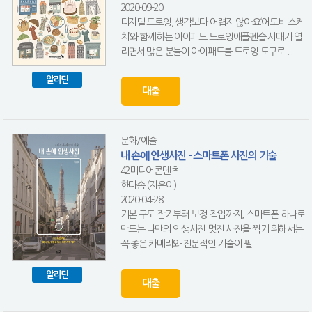
2020-09-20
디지털 드로잉, 생각보다 어렵지 않아요‘어도비 스케
치’와 함께하는 아이패드 드로잉애플펜슬 시대가 열
리면서 많은 분들이 아이패드를 드로잉 도구로 ...
알라딘
대출
문화/예술
내 손에 인생사진 - 스마트폰 사진의 기술
42미디어콘텐츠
한다솜 (지은이)
2020-04-28
기본 구도 잡기부터 보정 작업까지, 스마트폰 하나로
만드는 나만의 인생사진 멋진 사진을 찍기 위해서는
꼭 좋은 카메라와 전문적인 기술이 필...
알라딘
대출