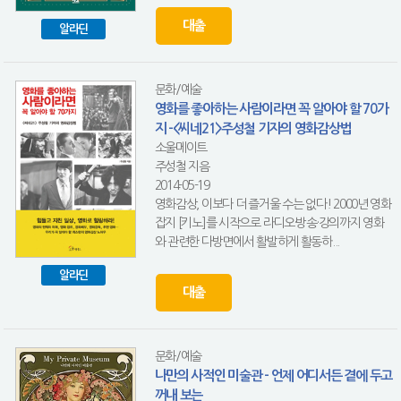
대출
알라딘
문화/예술
영화를 좋아하는 사람이라면 꼭 알아야 할 70가
지 -<씨네21>주성철 기자의 영화감상법
소울메이트
주성철 지음
2014-05-19
영화감상, 이보다 더 즐거울 수는 없다! 2000년 영화
잡지 [키노]를 시작으로 라디오·방송·강의까지 영화
와 관련한 다방면에서 활발하게 활동하...
알라딘
대출
문화/예술
나만의 사적인 미술관 - 언제 어디서든 곁에 두고
꺼내 보는