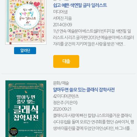
쉽고 예쁜 색연필 글자 일러스트
미디어샘
서여진 지음
2014-03-09
1년 연속 예술분야 베스트셀러빈티지걸 색연필 일
러스트 시리즈 글자편!2013년 예술분야 베스트셀러
자리를 굳건히 지키며 많은 사랑을 받은 ‘색연...
알라딘
대출
문화/예술
알아두면 쓸모 있는 클래식 잡학사전
42미디어콘텐츠
정은주 (지은이)
2020-09-21
클래식과 사랑에 빠진 칼럼니스트의즐거운 클래식
수다유럽을 돌며 오르간 연주회를 했던 슈바이처, 평
생 바이올린을 곁에 두었던 아인슈타인, 바그너를...