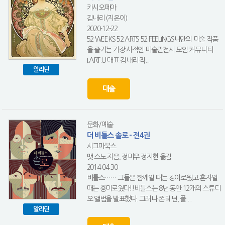
카시오페아
김내리 (지은이)
2020-12-22
52 WEEKS 52 ARTS 52 FEELINGS나만의 미술 작품
을 즐기는 가장 사적인 미술관전시 모임 커뮤니티
I.ART.U 대표 김내리 작...
알라딘
대출
문화/예술
더 비틀스 솔로 - 전4권
시그마북스
맷 스노 지음, 정미우.정지현 옮김
2014-04-30
비틀스…… 그들은 함께일 때는 경이로웠고 혼자일
때는 흥미로웠다!!비틀스는 8년 동안 12개의 스튜디
오 앨범을 발표했다. 그러나 존 레넌, 폴 ...
알라딘