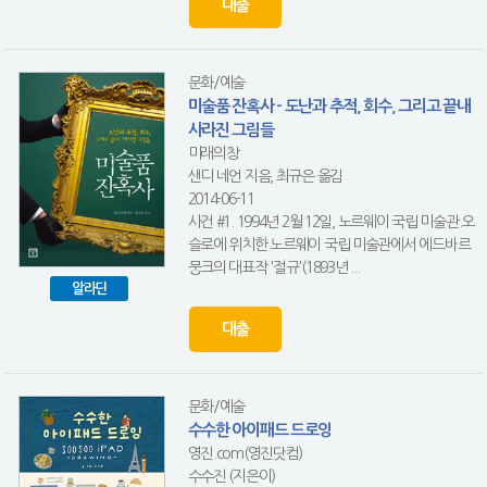
대출
문화/예술
미술품 잔혹사 - 도난과 추적, 회수, 그리고 끝내
사라진 그림들
미래의창
샌디 네언 지음, 최규은 옮김
2014-06-11
사건 #1. 1994년 2월 12일, 노르웨이 국립 미술관.오
슬로에 위치한 노르웨이 국립 미술관에서 에드바르
뭉크의 대표작 '절규'(1893년 ...
알라딘
대출
문화/예술
수수한 아이패드 드로잉
영진.com(영진닷컴)
수수진 (지은이)