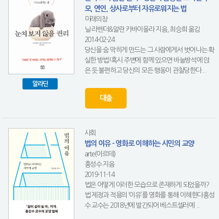
모, 연인, 상사로부터 자유로워지는 법
미래의창
닐 라벤더&알란 카바이올라 지음, 최승희 옮김
2014-02-24
당신을 숨 막히게 만드는 그 사람에게서 벗어나는 확
실한 방법!혹시 주변에 함께 있으면 바늘방석에 앉
은 듯 불편하고 당신의 모든 행동이 관찰당한다...
알라딘
대출
사회
법의 이유 - 영화로 이해하는 시민의 교양
arte(아르테)
홍성수 지음
2019-11-14
법은 어떻게 이러한 모습으로 존재하게 되었을까?
법 제정과 적용의 ‘이유’를 영화를 통해 이해한다홍성
수 교수는 2018년에 발간되어 베스트셀러에 ...