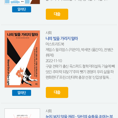
알라딘
대출
사회
나의 빛을 가리지 말라
머스트리드북
제임스 윌리엄스 (지은이), 박세연 (옮긴이), 전병근
(해제)
2022-11-10
구글 전략가 출신 옥스퍼드 철학자의설득 기술에 빼
앗긴 주의력 되찾기“주의 뺏기 경쟁이 우리 삶을 파
편화한다”프린스턴대학 총장 선정 ‘신입생 필독...
대출
알라딘
사회
눈치 보지 않을 권리 - 당신의 숨통을 조이는 부