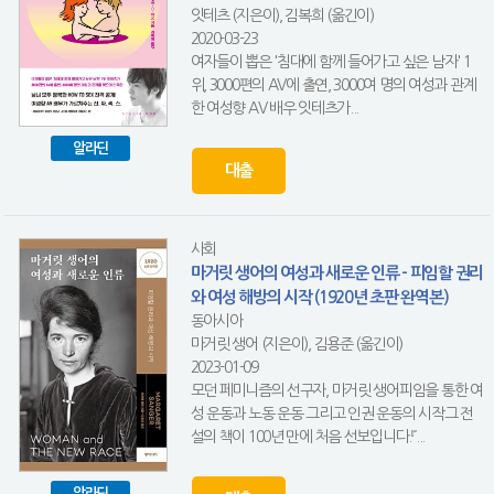
잇테츠 (지은이), 김복희 (옮긴이)
2020-03-23
여자들이 뽑은 '침대에 함께 들어가고 싶은 남자' 1
위, 3000편의 AV에 출연, 3000여 명의 여성과 관계
한 여성향 AV 배우 잇테츠가...
알라딘
대출
사회
마거릿 생어의 여성과 새로운 인류 - 피임할 권리
와 여성 해방의 시작 (1920년 초판 완역본)
동아시아
마거릿 생어 (지은이), 김용준 (옮긴이)
2023-01-09
모던 페미니즘의 선구자, 마거릿 생어피임을 통한 여
성 운동과 노동 운동 그리고 인권 운동의 시작그 전
설의 책이 100년 만에 처음 선보입니다.『...
알라딘