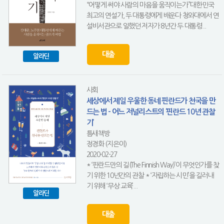
“어떻게 써야 사람의 마음을 움직이는가”대한민국
최고의 연설가, 두 대통령에게 배운다 청와대에서 연
설비서관으로 일했던 저자가 8년간 두 대통령...
대출
알라딘
사회
세상에서 제일 우울한 동네 핀란드가 천국을 만
드는 법 - 어느 저널리스트의 ‘핀란드 10년 관찰
기’
틈새책방
정경화 (지은이)
2020-02-27
* ‘핀란드만의 길(The Finnish Way)’이 무엇인가를 찾
기 위한 10년간의 관찰 * ‘자립하는 시민’을 길러내
기 위해 ‘무상 교육’...
알라딘
대출