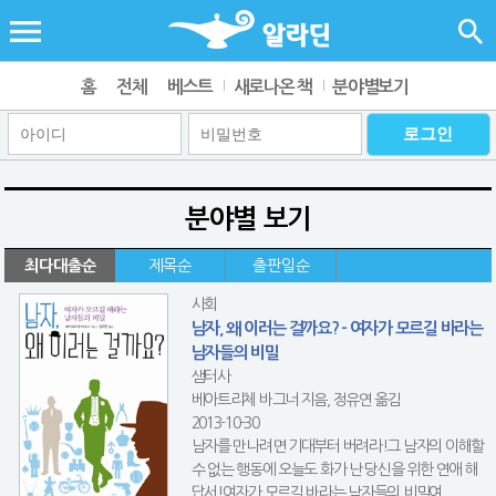
홈
전체
베스트
새로나온 책
분야별보기
분야별 보기
최다대출순
제목순
출판일순
사회
남자, 왜 이러는 걸까요? - 여자가 모르길 바라는
남자들의 비밀
샘터사
베아트리체 바그너 지음, 정유연 옮김
2013-10-30
남자를 만나려면 기대부터 버려라!그 남자의 이해할
수 없는 행동에 오늘도 화가 난 당신을 위한 연애 해
답서!여자가 모르길 바라는 남자들의 비밀여...