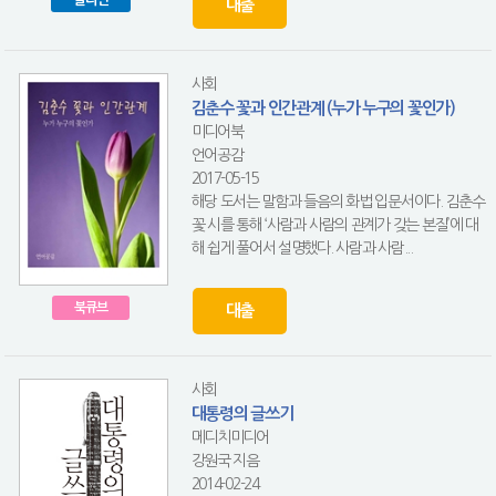
대출
사회
김춘수 꽃과 인간관계 (누가 누구의 꽃인가)
미디어북
언어공감
2017-05-15
해당 도서는 말함과 들음의 화법 입문서이다. 김춘수
꽃 시를 통해 ‘사람과 사람의 관계가 갖는 본질’에 대
해 쉽게 풀어서 설명했다. 사람과 사람...
북큐브
대출
사회
대통령의 글쓰기
메디치미디어
강원국 지음
2014-02-24