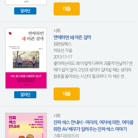
대출
알라딘
사회
연애하면 왜 아픈 걸까
원앤원북스
허유선 지음
2013-11-17
좋아하는데도 왜 이렇게 다투며 괴롭게 만날까? 연
애가 쉽지 않아 고민과 생각이 깊어질 때는 생각의
함정을 돌아보는 시간이 필요하다. 이 책은 연...
대출
알라딘
사회
진짜 섹스 안내서 - 여자의, 여자에 의한, 여자를
위한 AV 배우가 알려주는 진짜 섹스 이야기
스튜디오오드리