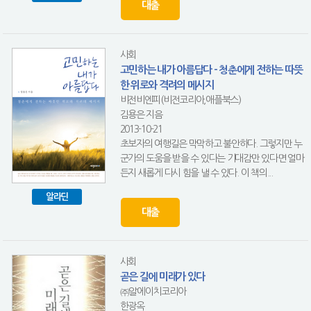
대출
사회
고민하는 내가 아름답다 - 청춘에게 전하는 따뜻
한 위로와 격려의 메시지
비전비엔피(비전코리아,애플북스)
김용은 지음
2013-10-21
초보자의 여행길은 막막하고 불안하다. 그렇지만 누
군가의 도움을 받을 수 있다는 기대감만 있다면 얼마
든지 새롭게 다시 힘을 낼 수 있다. 이 책의...
알라딘
대출
사회
곧은 길에 미래가 있다
㈜알에이치코리아
한광옥