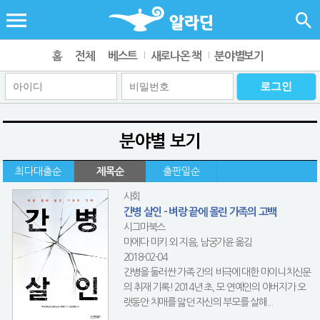
홈
전체
베스트
새로나온 책
분야별보기
분야별 보기
최다대출순
제목순
출판일순
사회
간병 살인 - 벼랑 끝에 몰린 가족의 고백
시그마북스
마에다 미키 외 지음, 남궁가윤 옮김
2018-02-04
간병을 둘러싼 가족 간의 비극에 대한 마이니치신문
의 취재 기록! 2014년 초, 모 연예인의 아버지가 오
랫동안 치매를 앓던 자신의 부모를 살해...