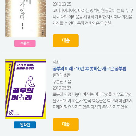
2010-03-25
코디네이터이길 바라는 정치인 한광옥이 쓴 책. 누구
나 시대의 어려움을 해결하기 위한 지식이나 의견을
개진할 수 있다. 특히 정치인은 무수한 ...
대출
북큐브
사회
공부의 미래 - 10년 후 통하는 새로운 공부법
한겨레출판
구본권 지음
2019-06-27
로봇과 인공지능이 바꾸는 미래무엇을 배우고 무엇
을 가르쳐야 하는가“한국 학생들은 학교와 학원에서
미래에 필요하지도 않은 지식과 존재하지도 않을 ...
대출
알라딘