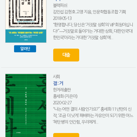
블랙피쉬
김민섭.김현호.고영 지음, 인문학협동조합 기획
2018-05-13
“환영합니다, 당신은 ‘거짓말 상회’의 VIP 회원이십니
다!”―거짓말로 돌아가는 거대한 상회, 대한민국‘대
한민국’이라는 거대한 ‘거짓말 상회’에...
알라딘
대출
사회
결 : 거
한겨레출판
홍세화 (지은이)
2020-02-27
“나는 어떤 결의 사람인가요?” 홍세화 11년만의 신
작, ‘조금 더 낫게’ 패배하는 자유인이 되기 위한 어느
‘척탄병’의 안간힘, 우리에게...