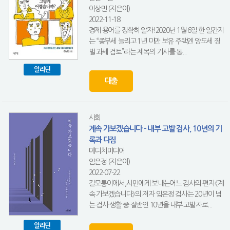
이상민 (지은이)
2022-11-18
경제 용어를 정확히 알자!2020년 1월 6일 한 일간지
는 “종부세 늘리고 1년 미만 보유 주택엔 양도세 징
벌 과세 검토”라는 제목의 기사를 통...
알라딘
대출
사회
계속 가보겠습니다 - 내부 고발 검사, 10년의 기
록과 다짐
메디치미디어
임은정 (지은이)
2022-07-22
길모퉁이에서,시민에게 보내는어느 검사의 편지《계
속 가보겠습니다》의 저자 임은정 검사는 20년이 넘
는 검사 생활 중 절반인 10년을 내부 고발자로...
알라딘