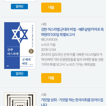
알라딘
대출
사회
강한 이스라엘 군대의 비밀 - 예루살렘·카이로 특
파원의 500일 특별보고서
메디치미디어
노석조 지음
2018-12-04
25대1의 압도적인 전력 차를 극복한 이스라엘의 저
력!전략무기와 전쟁영웅들을 밀착 취재한 중동 전문
기자의 특별 보고서! 노석조 기자는 예루살렘 ...
알라딘
대출
사회
거짓말 상회 - 거짓말 파는 한국사회를 읽어드립
니다