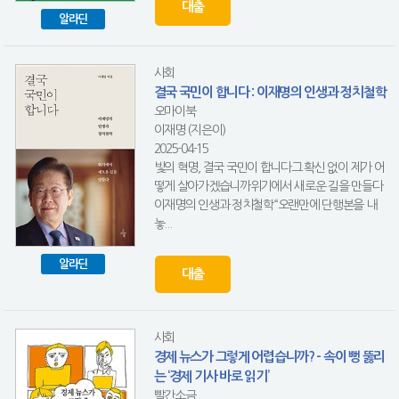
대출
알라딘
사회
결국 국민이 합니다 : 이재명의 인생과 정치철학
오마이북
이재명 (지은이)
2025-04-15
빛의 혁명, 결국 국민이 합니다그 확신 없이 제가 어
떻게 살아가겠습니까위기에서 새로운 길을 만들다
이재명의 인생과 정치철학“오랜만에 단행본을 내
놓...
알라딘
대출
사회
경제 뉴스가 그렇게 어렵습니까? - 속이 뻥 뚫리
는 ‘경제 기사 바로 읽기’
빨간소금