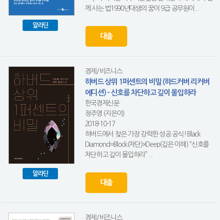
께 사는 법1990년대생의 꿈이 9급 공무원이...
알라딘
대출
경제/비즈니스
하버드 상위 1퍼센트의 비밀 (하드커버 리커버
에디션) - 신호를 차단하고 깊이 몰입하라
한국경제신문
정주영 (지은이)
2018-10-17
하버드에서 찾은 가장 강력한 성공 공식! Black
Diamond=Block(차단)×Deep(깊은 이해) “신호를
차단하고 깊이 몰입하라” ...
알라딘
대출
경제/비즈니스