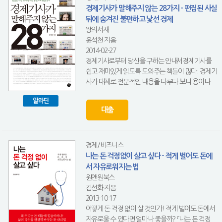
경제기사가 말해주지 않는 28가지 - 편집된 사실
뒤에 숨겨진 불편하고 낯선 경제
왕의서재
윤석천 지음
2014-02-27
경제기사로부터 당신을 구하는 안내서경제기사를
쉽고 재미있게 읽도록 도와주는 책들이 많다. 경제기
사가 대체로 전문적인 내용을 다루다 보니 용어나 ...
알라딘
대출
경제/비즈니스
나는 돈 걱정없이 살고 싶다 - 적게 벌어도 돈에
서 자유로워지는 법
원앤원북스
김선화 지음
2013-10-17
어떻게 돈 걱정 없이 살 것인가! 적게 벌어도 돈에서
자유로울 수 있다면 얼마나 좋을까? 『나는 돈 걱정