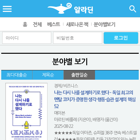
홈
전체
베스트
새로나온 책
분야별보기
분야별 보기
최다대출순
제목순
출판일순
경제/비즈니스
나는 다시 나를 설계하기로 했다 - 독일 최고의
멘탈 코치가 증명한 생각·행동·습관 설계의 핵심
52
메이븐
마르틴 베를레 (지은이), 배명자 (옮긴이)
2025-08-22
★★★★★독일 아마존, 슈피겔 38주 연속 베스트셀
러★★★★★독일 아마존 킨들 가장 많이 읽는 논픽