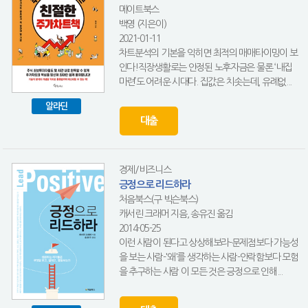
메이트북스
백영 (지은이)
2021-01-11
차트분석의 기본을 익히면 최적의 매매타이밍이 보
인다!직장생활로는 안정된 노후자금은 물론 ‘내집
마련’도 어려운 시대다. 집값은 치솟는데, 유례없...
알라딘
대출
경제/비즈니스
긍정으로 리드하라
처음북스(구 빅슨북스)
캐서린 크래머 지음, 송유진 옮김
2014-05-25
이런 사람이 된다고 상상해보라-문제점보다 가능성
을 보는 사람-'왜'를 생각하는 사람-안락함보다 모험
을 추구하는 사람 이 모든 것은 긍정으로 인해...