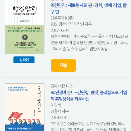
명견만리 : 새로운 사회 편 - 정치, 생애, 직업, 탐
구 편
인플루엔셜(주)
KBS '명견만리' 제작진 지음
2017-06-04
향후 인류에게 가장 중요한 문제들에 관해 새로운 담
론을 제기하며 충격을 던졌던 〈명견만리〉. 인구쇼크,
교육, 기술 등 소수 엘리트 집단이 독점...
알라딘
대출
경제/비즈니스
90년생이 온다 - 간단함, 병맛, 솔직함으로 기업
의 흥망성쇠를 좌우하는
웨일북
임홍택 지음
2018-11-15
“얘네 무슨 생각을 하는 걸까?”공무원을 갈망하고,
호구가 되기를 거부하는낯선 존재들의 세계에서 함