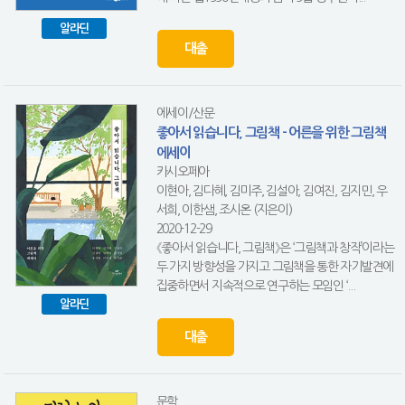
알라딘
대출
에세이/산문
좋아서 읽습니다, 그림책 - 어른을 위한 그림책
에세이
카시오페아
이현아, 김다혜, 김미주, 김설아, 김여진, 김지민, 우
서희, 이한샘, 조시온 (지은이)
2020-12-29
《좋아서 읽습니다, 그림책》은 ‘그림책과 창작’이라는
두 가지 방향성을 가지고 그림책을 통한 자기발견에
집중하면서 지속적으로 연구하는 모임인 ‘...
알라딘
대출
문학