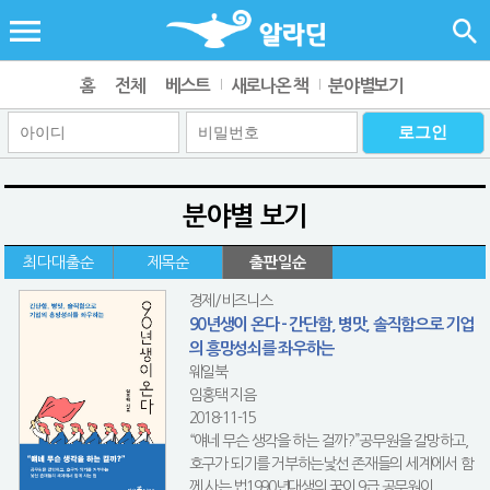
홈
전체
베스트
새로나온 책
분야별보기
분야별 보기
최다대출순
제목순
출판일순
경제/비즈니스
90년생이 온다 - 간단함, 병맛, 솔직함으로 기업
의 흥망성쇠를 좌우하는
웨일북
임홍택 지음
2018-11-15
“얘네 무슨 생각을 하는 걸까?”공무원을 갈망하고,
호구가 되기를 거부하는낯선 존재들의 세계에서 함
께 사는 법1990년대생의 꿈이 9급 공무원이...