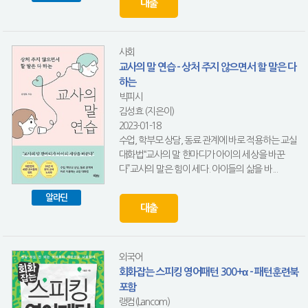
대출
사회
교사의 말 연습 - 상처 주지 않으면서 할 말은 다
하는
빅피시
김성효 (지은이)
2023-01-18
수업, 학부모 상담, 동료 관계에 바로 적용하는 교실
대화법“교사의 말 한마디가 아이의 세상을 바꾼
다”교사의 말은 힘이 세다. 아이들의 삶을 바...
알라딘
대출
외국어
회화잡는 스피킹 영어패턴 300+α - 패턴훈련북
포함
랭컴(Lancom)