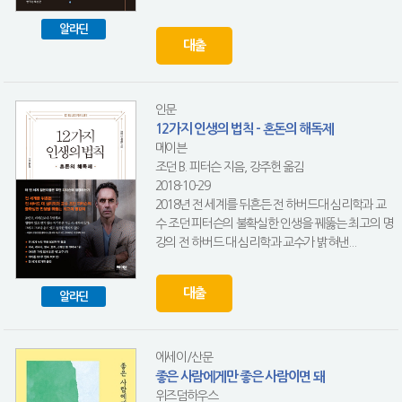
알라딘
대출
인문
12가지 인생의 법칙 - 혼돈의 해독제
메이븐
조던 B. 피터슨 지음, 강주헌 옮김
2018-10-29
2018년 전 세계를 뒤흔든 전 하버드대 심리학과 교
수 조던 피터슨의 불확실한 인생을 꿰뚫는 최고의 명
강의 전 하버드 대 심리학과 교수가 밝혀낸...
대출
알라딘
에세이/산문
좋은 사람에게만 좋은 사람이면 돼
위즈덤하우스