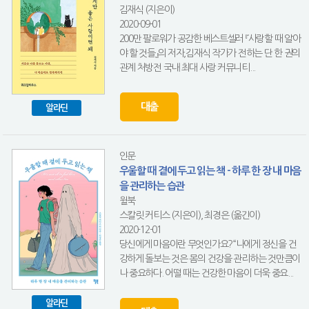
김재식 (지은이)
2020-09-01
200만 팔로워가 공감한 베스트셀러 『사랑할 때 알아
야 할 것들』의 저자,김재식 작가가 전하는 단 한 권의
관계 처방전 국내 최대 사랑 커뮤니티...
대출
알라딘
인문
우울할 때 곁에 두고 읽는 책 - 하루 한 장 내 마음
을 관리하는 습관
윌북
스칼릿 커티스 (지은이), 최경은 (옮긴이)
2020-12-01
당신에게 마음이란 무엇인가요?“나에게 정신을 건
강하게 돌보는 것은 몸의 건강을 관리하는 것만큼이
나 중요하다. 어떨 때는 건강한 마음이 더욱 중요...
알라딘