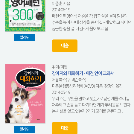
이충훈 지음
2014-06-19
패턴으로 영어식 어순을 감 잡고 살을 붙여 말빨의
수준을 높이자!내 생각을 좀 더 길~게 말하고 싶다면
궁금한 점을 좀 더 길~게 물어보고 싶...
알라딘
대출
취미/여행
강아지와 대화하기 - 애견 언어 교과서
처음북스(구 빅슨북스)
미동물행동심리학회(ACVB) 지음, 장정인 옮김
2014-05-19
우리 개는 무엇을 말하고 있는가? 낯선 개를 쓰다듬
어주려고 손을 들고 다가가면 개가 두려움을 느낀다
는 사실을 알고 있는가?개가 꼬리를 흔든다고 ...
대출
알라딘