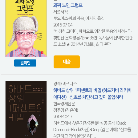
괴짜 노인 그럼프
세종서적
투오마스 퀴뢰 지음, 이지영 옮김
2016-07-04
“비장한 코미디, 해학으로 위장한 죽음의 서정시” -
황현산(문학평론가) ★ 35만 독자들이 선택한 핀란
드 소설!★ 2014년 영화화, 최다 관객...
대출
알라딘
경제/비즈니스
하버드 상위 1퍼센트의 비밀 (하드커버 리커버
에디션) - 신호를 차단하고 깊이 몰입하라
한국경제신문
정주영 (지은이)
2018-10-17
하버드에서 찾은 가장 강력한 성공 공식! Black
Diamond=Block(차단)×Deep(깊은 이해) “신호를
차단하고 깊이 몰입하라” ...