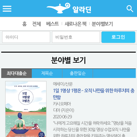
홈
전체
베스트
새로나온 책
분야별보기
분야별 보기
최다대출순
제목순
출판일순
에세이/산문
1일 1명상 1평온 - 오직 나만을 위한 하루치의 충
만함
카시오페아
디아 (지은이)
2020-06-29
“나에게 고요해질 시간을 허락하세요.”명상을 처음
시작하는 당신을 위한 30일 명상 수업오직 나만을
위한 하루치의 충만함을 키워주는 명상책이 출...