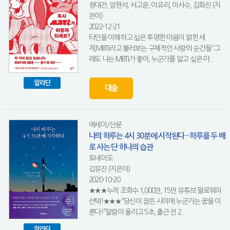
정대건, 임현석, 서고운, 이유리, 이서수, 김화진 (지
은이)
2022-12-21
타인을 이해하고 싶은 투명한 마음이 얽힌 세
계,MBTI라고 불러보는 구체적인 사랑의 순간들“그
래도 나는 MBTI가 좋아, 누군가를 알고 싶은 마...
알라딘
대출
에세이/산문
나의 하루는 4시 30분에 시작된다 - 하루를 두 배
로 사는 단 하나의 습관
토네이도
김유진 (지은이)
2020-10-20
★★★누적 조회수 1,000만, 15만 유튜브 팔로워의
선택!★★★“당신이 잠든 사이에 누군가는 꿈을 이
룬다!”알람이 울리고 5초, 출근 전 2...
알라딘