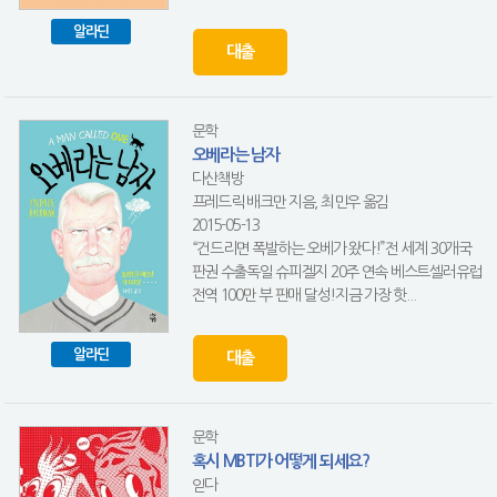
알라딘
대출
문학
오베라는 남자
다산책방
프레드릭 배크만 지음, 최민우 옮김
2015-05-13
“건드리면 폭발하는 오베가 왔다!”전 세계 30개국
판권 수출독일 슈피겔지 20주 연속 베스트셀러유럽
전역 100만 부 판매 달성!지금 가장 핫...
알라딘
대출
문학
혹시 MBTI가 어떻게 되세요?
읻다