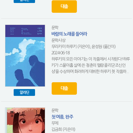
대출
문학
바람의 노래를 들어라
문학사상
무라카미 하루키 (지은이), 윤성원 (옮긴이)
2024-06-18
하루키의 모든 이야기는 이 작품에서 시작된다!하루
키가 스물아홉 살에 쓴 청춘의 멜랑콜리‘군조신인
상’을 수상하며 화려하게 데뷔한 하루키 첫 작품하...
대출
알라딘
문학
첫 여름, 완주
무제
김금희 (지은이)