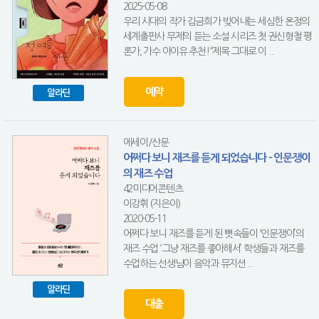
2025-05-08
우리 시대의 작가 김금희가 빚어내는 세심한 온정의
세계출판사 무제의 듣는 소설 시리즈 첫 권신형철 평
론가, 가수 아이유 추천!“제목 그대로 이 ...
예약
알라딘
에세이/산문
어쩌다 보니 재즈를 듣게 되었습니다 - 인문쟁이
의 재즈 수업
42미디어콘텐츠
이강휘 (지은이)
2020-05-11
어쩌다 보니 재즈를 듣게 된 뼛속들이 ‘인문쟁이’의
재즈 수업 ‘그냥 재즈를 좋아해서’ 학생들과 재즈를
수업하는 선생님이 음악과 뮤지션 ...
알라딘
대출