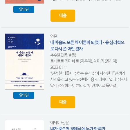
알라딘
대출
인문
내 마음도 모른 채 어른이 되었다 - 융 심리학으
로 다시 쓴 어린 왕자
추수밭(청림출판)
로베르토 리마 네토 (지은이), 차마리 (옮긴이)
2023-01-11
“진정한 나를 마주하는 순간 삶이 시작된다”인생의
사막을 걷고 있는 당신에게 융 심리학이 일러주는 나
답게 성장하는 어른의 길“어린아이로 돌아갈 ...
알라딘
대출
에세이/산문
내가 죽으면 장례식에 누가 와줄까