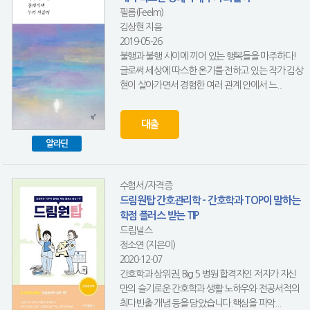
필름(Feelm)
김상현 지음
2019-05-26
불행과 불행 사이에 끼어 있는 행복들을 마주하다!
글로써 세상에 따스한 온기를 전하고 있는 작가 김상
현이 살아가면서 경험한 여러 관계 안에서 느...
대출
알라딘
수험서/자격증
드림원탑 간호관리학 - 간호학과 TOP이 말하는
학점 플러스 받는 TIP
드림널스
정소연 (지은이)
2020-12-07
간호학과 상위권, Big 5 병원 합격자인 저자가 자신
만의 슬기로운 간호학과 생활 노하우와 전공서적의
최다빈출 개념 등을 담았습니다.핵심을 파악...