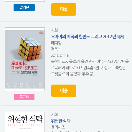
알라딘
대출
사회
오바마의 미국과 한반도 그리고 2012년 체제
레디앙
정욱식
2010-01-18
북한이 로켓을 쏘아 올린 진짜 이유는? 왜 2012년을
주목해야 하나? 2009년 4월 5일. 예상대로 북한은
로켓을 쏘아 올렸다. 우주 공...
대출
북큐브
사회
위험한 식탁
율리시즈