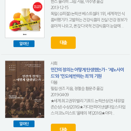
한스 울리히 그림 지음, 이수영 옮김
2013-12-15
독일《슈피겔》논픽션 베스트셀러 1위, 세계적인 식
품비평가가 고발하는 건강식품의 진실!건강 정보가
쏟아져 나오고, 온갖 다국적 건강식품이 눈앞에 ...
대출
알라딘
사회
인간의 정의는 어떻게 탄생했는가 - '제노사이
드'와 '인도에 반하는 죄'의 기원
더봄
필립 샌즈 지음, 정철승.황문주 옮김
2019-04-09
★세계 최고권위 밸리 기포드 논픽션상(전 새뮤얼
존슨상) 수상(2016)★가디언·파이낸셜타임스.타임
스.이코노미스트 ‘올해의 책’(2016)★아마...
알라딘
대출