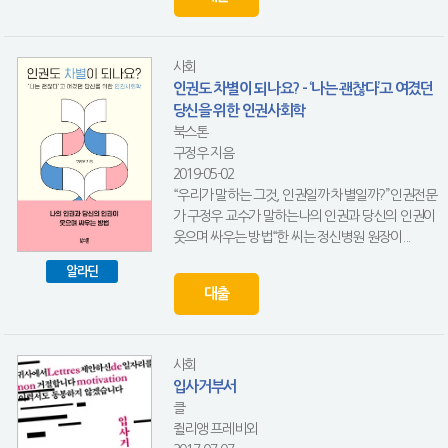
사회
인권도 차별이 되나요? - ‘나는 괜찮다’고 여겼던
당신을 위한 인권사회학
북스톤
구정우 지음
2019-05-02
“우리가 말하는 그것, 인권일까 차별일까?”인권전문
가 구정우 교수가 말하는나의 인권과 당신의 인권이
웃으며 싸우는 방법“한 씨는 정신병원 원장이...
알라딘
대출
사회
입사거부서
클
쥘리앵 프레비외