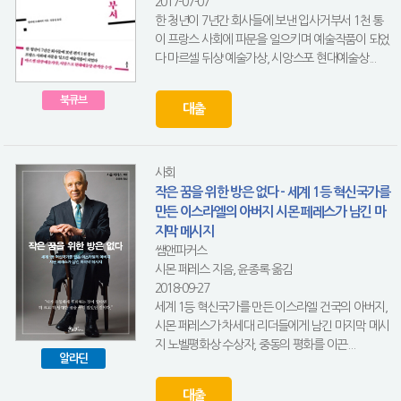
2017-07-07
한 청년이 7년간 회사들에 보낸 입사거부서 1천 통
이 프랑스 사회에 파문을 일으키며 예술작품이 되었
다 마르셀 뒤샹 예술가상, 시앙스포 현대예술상...
북큐브
대출
사회
작은 꿈을 위한 방은 없다 - 세계 1등 혁신국가를
만든 이스라엘의 아버지 시몬 페레스가 남긴 마
지막 메시지
쌤앤파커스
시몬 페레스 지음, 윤종록 옮김
2018-09-27
세계 1등 혁신국가를 만든 이스라엘 건국의 아버지,
시몬 페레스가 차세대 리더들에게 남긴 마지막 메시
지 노벨평화상 수상자, 중동의 평화를 이끈...
알라딘
대출