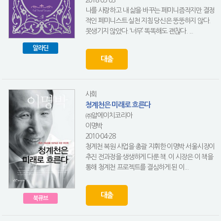
나를 사랑하고 내 삶을 바꾸는 페미니즘작지만 결정
적인 페미니스트 실천 지침 당신은 뚱뚱하지 않다.
못생기지 않았다. ‘너무’ 똑똑해도 괜찮다. ...
알라딘
대출
사회
청계천은 미래로 흐른다
㈜알에이치코리아
이명박
2010-04-28
청계천 복원 사업을 총괄 지휘한 이명박 서울시장이
추진 전과정을 생생하게 다룬 책. 이 시장은 이 책을
통해 청계천 프로젝트를 결심하게 된 이...
대출
북큐브