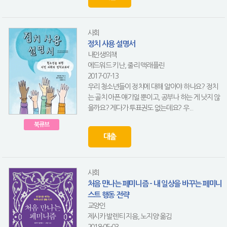
사회
정치 사용 설명서
내인생의책
에드워드 키난, 줄리 맥래플린
2017-07-13
우리 청소년들이 정치에 대해 알아야 하나요? 정치
는 골치 아픈 얘기일 뿐이고, 공부나 하는 게 낫지 않
을까요? 게다가 투표권도 없는데요? 우...
북큐브
대출
사회
처음 만나는 페미니즘 - 내 일상을 바꾸는 페미니
스트 행동 전략
교양인
제시카 발렌티 지음, 노지양 옮김
2018-05-03