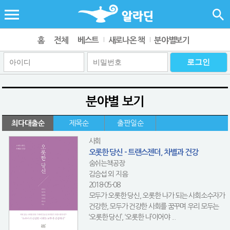
홈
전체
베스트
새로나온 책
분야별보기
분야별 보기
최다대출순
제목순
출판일순
사회
오롯한 당신 - 트랜스젠더, 차별과 건강
숨쉬는책공장
김승섭 외 지음
2018-05-08
모두가 오롯한 당신, 오롯한 나가 되는 사회소수자가
건강한, 모두가 건강한 사회를 꿈꾸며 우리 모두는
‘오롯한 당신’, ‘오롯한 나’이어야 ...