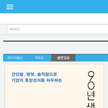
최다대출순
제목순
출판일순