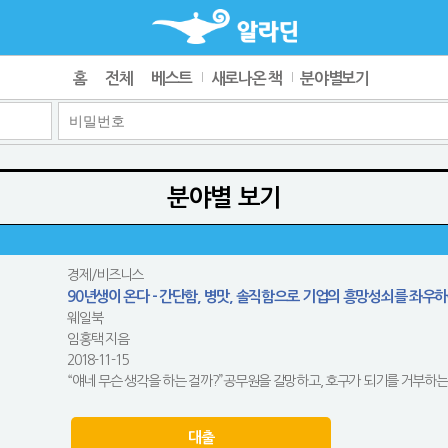
홈
전체
베스트
새로나온 책
분야별보기
분야별 보기
경제/비즈니스
90년생이 온다 - 간단함, 병맛, 솔직함으로 기업의 흥망성쇠를 좌우
웨일북
임홍택 지음
2018-11-15
“얘네 무슨 생각을 하는 걸까?”공무원을 갈망하고, 호구가 되기를 거부하는낯
대출