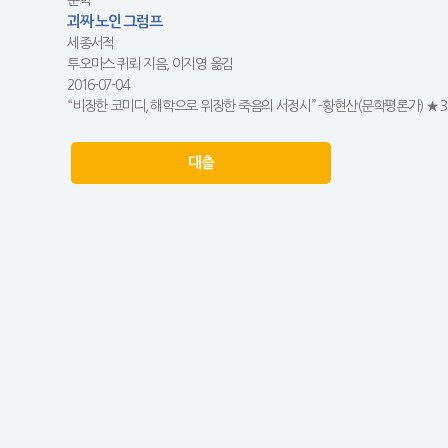
문학
괴짜 노인 그럼프
세종서적
투오마스 퀴뢰 지음, 이지영 옮김
2016-07-04
“비장한 코미디, 해학으로 위장한 죽음의 서정시” -황현산(문학평론가) ★ 35
대출