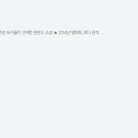
만 독자들이 선택한 핀란드 소설!★ 2014년 영화화, 최다 관객...