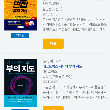
시대고시기획
설민준 (지은이)
2018-05-15
본서는 취업면접과 관련하여 채용담당자자인 저자
의 경험과 면접기술, 채용담당자끼리 정보교류를 통
해 얻은 노하우 등을 제시하고, 자주 출제되는 핵심...
알라딘
대출
경제/비즈니스
테크노믹스 시대의 부의 지도
메이트북스
박상현, 고태봉 (지은이)
2021-01-05
지금은 테크노믹스가 경제와 투자의 미래를 결정하
는 시대다테크노믹스란 기술이 경제를 이끄는 새로
운 경제적 패러다임이다. 이 책은 사람들의 일상과 ...