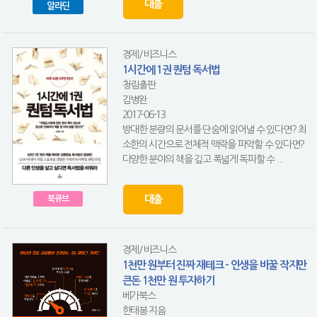
대출
알라딘
경제/비즈니스
1시간에 1권 퀀텀 독서법
청림출판
김병완
2017-06-13
방대한 분량의 문서를 단숨에 읽어낼 수 있다면? 최
소한의 시간으로 전체적 맥락을 파악할 수 있다면?
다양한 분야의 책을 깊고 폭넓게 독파할 수 ...
대출
북큐브
경제/비즈니스
1천만 원부터 진짜 재테크 - 인생을 바꿀 작지만
큰돈 1천만 원 투자하기
베가북스
한태봉 지음