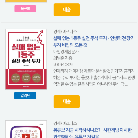
북큐브
대출
경제/비즈니스
실패 없는 1등주 실전 주식 투자 - 인생역전 장기
투자 비법의 모든 것
매일경제신문사
최병운 지음
2019-10-09
언제까지 개미처럼 차트만 분석할 것인가?지금까지
해온 주식 투자는 틀렸다!흙수저에서 금수저로 인생
역전할 수 있는 길은 사업이 아니라면 주식 딱 ...
알라딘
대출
경제/비즈니스
유튜브 지금 시작하시나요? - 시한책방 이시한
과 함께하는 유튜브 첫걸음