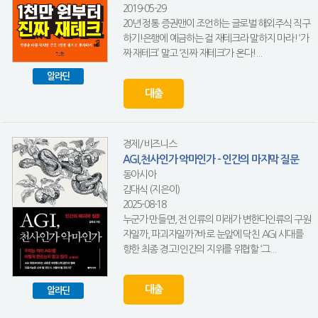
2019-05-29
20년 정통 증권맨이 조언하는 글로벌 해외주식 직구
하기!은행에 예금하는 걸 재테크라 말하지 마라! ‘가
짜 재테크’ 말고 ‘진짜 재테크’가 온다!...
알라딘
대출
경제/비즈니스
AGI,천사인가 악마인가 - 인간의 마지막 질문
동아시아
김대식 (지은이)
2025-08-18
누군가 만들면, 전 인류의 미래가 변한다인류의 구원
자일까, 파괴자일까?바로 눈앞에 닥친 AGI 시대를
향한 최종 경고!인간의 지위를 위협할 ‘그...
대출
알라딘