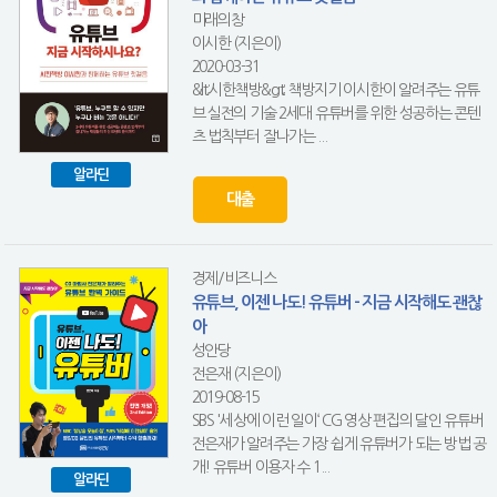
미래의창
이시한 (지은이)
2020-03-31
&lt;시한책방&gt; 책방지기 이시한이 알려주는 유튜
브 실전의 기술 2세대 유튜버를 위한 성공하는 콘텐
츠 법칙부터 잘나가는 ...
알라딘
대출
경제/비즈니스
유튜브, 이젠 나도! 유튜버 - 지금 시작해도 괜찮
아
성안당
전은재 (지은이)
2019-08-15
SBS '세상에 이런 일이‘ CG 영상 편집의 달인 유튜버
전은재가 알려주는 가장 쉽게 유튜버가 되는 방법 공
개! 유튜버 이용자 수 1...
알라딘