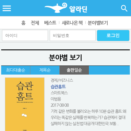
홈
전체
베스트
새로나온 책
분야별보기
분야별 보기
최다대출순
제목순
출판일순
경제/비즈니스
습관홈트
스마트북스
이범용
2017-08-08
기적 같은 변화를 불러오는 하루 10분 습관 홈트 왜
우리는 똑같은 실패를 반복하는가? 습관에서 절대
실패하지 않는 실천법 대공개 대한민국 보통...