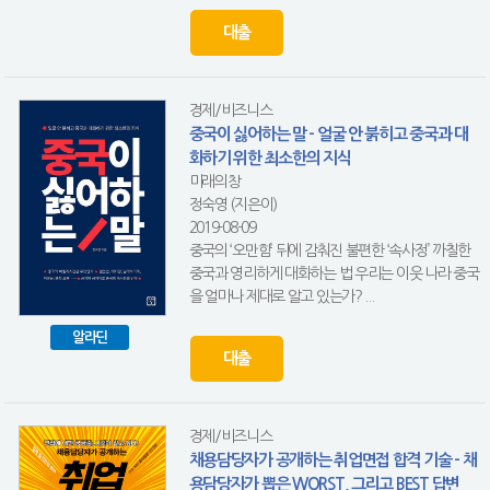
대출
경제/비즈니스
중국이 싫어하는 말 - 얼굴 안 붉히고 중국과 대
화하기 위한 최소한의 지식
미래의창
정숙영 (지은이)
2019-08-09
중국의 ‘오만함’ 뒤에 감춰진 불편한 ‘속사정’ 까칠한
중국과 영리하게 대화하는 법 우리는 이웃 나라 중국
을 얼마나 제대로 알고 있는가? ...
알라딘
대출
경제/비즈니스
채용담당자가 공개하는 취업면접 합격 기술 - 채
용담당자가 뽑은 WORST, 그리고 BEST 답변