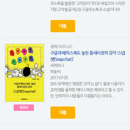
주소록을 활용한 ‘고객관리’ 제1장 세일즈의 시작은
가망고객 발굴 제2장 구글주소록과 소셜미디어...
대출
경제/비즈니스
구글과 페이스북도 놓친 틈새시장의 강자 ‘스냅
챗(Snapchat)’
세계와나
박솔비
2017-07-05
SNS 세계에선 ‘영원한 강자’는 없다. 물론 사용자가
20억명을 돌파한 페이스북은 예외라고 할 수 있지
만, 언제까지 사람들이 이용할지는 아무도...
북큐브
대출