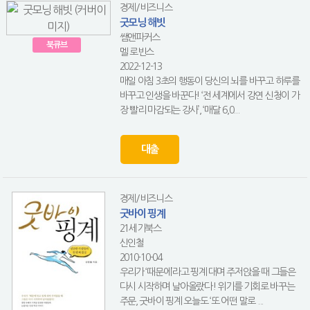
경제/비즈니스
굿모닝 해빗
쌤앤파커스
북큐브
멜 로빈스
2022-12-13
매일 아침 3초의 행동이 당신의 뇌를 바꾸고 하루를
바꾸고 인생을 바꾼다! ‘전 세계에서 강연 신청이 가
장 빨리 마감되는 강사’, ‘매달 6,0...
대출
경제/비즈니스
굿바이 핑계
21세기북스
신인철
2010-10-04
우리가 ‘때문에’라고 핑계 대며 주저앉을 때 그들은
다시 시작하며 날아올랐다! 위기를 기회로 바꾸는
주문, 굿바이 핑계 오늘도 ‘또 어떤 말로 ...