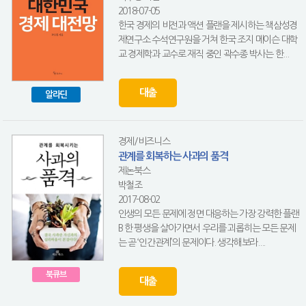
2018-07-05
한국 경제의 비전과 액션 플랜을 제시하는 책삼성경
제연구소 수석연구원을 거쳐 한국 조지 메이슨 대학
교 경제학과 교수로 재직 중인 곽수종 박사는 한...
대출
알라딘
경제/비즈니스
관계를 회복하는 사과의 품격
제논북스
박철조
2017-08-02
인생의 모든 문제에 정면 대응하는 가장 강력한 플랜
B 한 평생을 살아가면서 우리를 괴롭히는 모든 문제
는 곧 ‘인간관계’의 문제이다. 생각해보라....
북큐브
대출