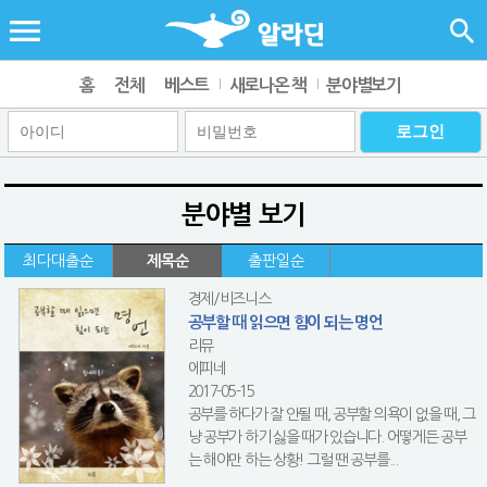
홈
전체
베스트
새로나온 책
분야별보기
분야별 보기
최다대출순
제목순
출판일순
경제/비즈니스
공부할 때 읽으면 힘이 되는 명언
리뮤
에피네
2017-05-15
공부를 하다가 잘 안될 때, 공부할 의욕이 없을 때, 그
냥 공부가 하기 싫을 때가 있습니다. 어떻게든 공부
는 해야만 하는 상황! 그럴 땐 공부를...