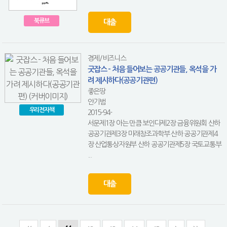
북큐브
대출
경제/비즈니스
굿잡스 - 처음 들어보는 공공기관들, 옥석을 가
려 제시하다(공공기관편)
좋은땅
안기범
우리전자책
2015-94-
서문제1장 아는 만큼 보인다제2장 금융위원회 산하
공공기관제3장 미래창조과학부 산하 공공기관제4
장 산업통상자원부 산하 공공기관제5장 국토교통부
...
대출