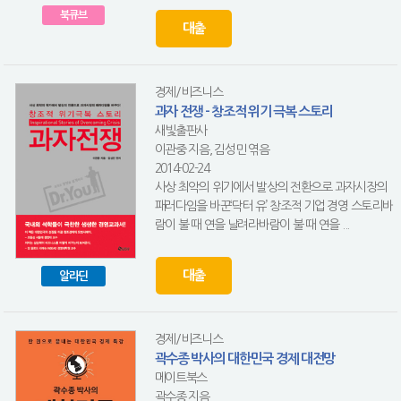
북큐브
대출
경제/비즈니스
과자 전쟁 - 창조적 위기 극복 스토리
새빛출판사
이관중 지음, 김성민 엮음
2014-02-24
사상 최악의 위기에서 발상의 전환으로 과자시장의
패러다임을 바꾼‘닥터 유’ 창조적 기업 경영 스토리바
람이 불 때 연을 날려라바람이 불 때 연을 ...
대출
알라딘
경제/비즈니스
곽수종 박사의 대한민국 경제 대전망
메이트북스
곽수종 지음