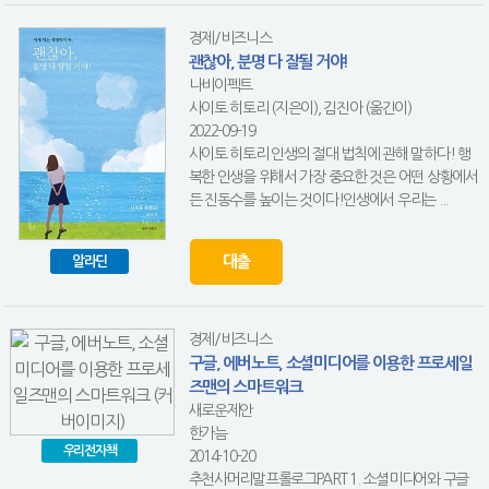
경제/비즈니스
괜찮아, 분명 다 잘될 거야!
나비이펙트
사이토 히토리 (지은이), 김진아 (옮긴이)
2022-09-19
사이토 히토리 인생의 절대 법칙에 관해 말하다! 행
복한 인생을 위해서 가장 중요한 것은 어떤 상황에서
든 진동수를 높이는 것이다!인생에서 우리는 ...
대출
알라딘
경제/비즈니스
구글, 에버노트, 소셜미디어를 이용한 프로세일
즈맨의 스마트워크
새로운제안
한가늠
우리전자책
2014-10-20
추천사머리말프롤로그PART 1. 소셜미디어와 구글