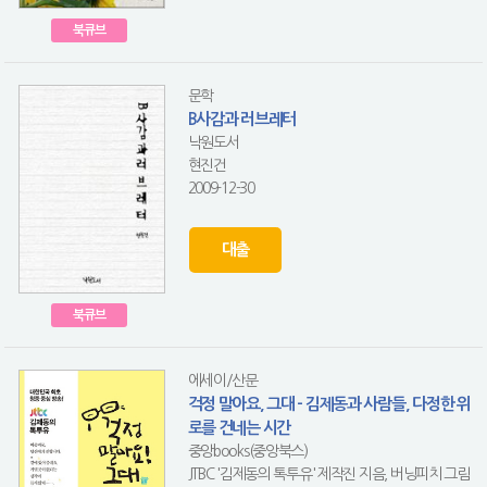
북큐브
문학
B사감과 러브레터
낙원도서
현진건
2009-12-30
대출
북큐브
에세이/산문
걱정 말아요, 그대 - 김제동과 사람들, 다정한 위
로를 건네는 시간
중앙books(중앙북스)
JTBC '김제동의 톡투유' 제작진 지음, 버닝피치 그림