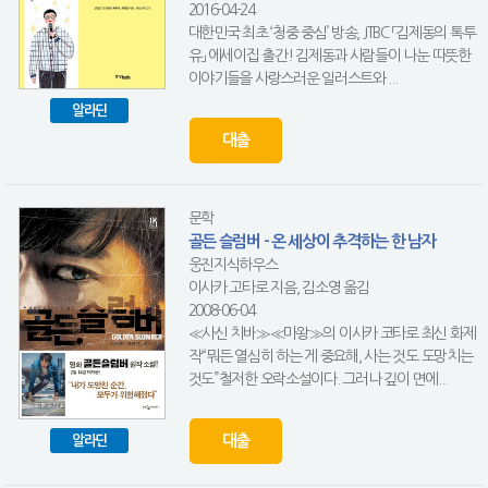
2016-04-24
대한민국 최초 ‘청중 중심’ 방송, JTBC 「김제동의 톡투
유」 에세이집 출간! 김제동과 사람들이 나눈 따뜻한
이야기들을 사랑스러운 일러스트와 ...
알라딘
대출
문학
골든 슬럼버 - 온 세상이 추격하는 한 남자
웅진지식하우스
이사카 고타로 지음, 김소영 옮김
2008-06-04
≪사신 치바≫≪마왕≫의 이사카 코타로 최신 화제
작“뭐든 열심히 하는 게 중요해, 사는 것도 도망치는
것도”철저한 오락소설이다. 그러나 깊이 면에...
대출
알라딘