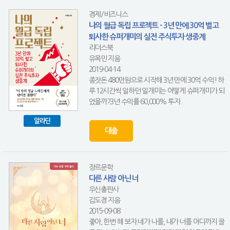
경제/비즈니스
나의 월급 독립 프로젝트 - 3년 만에 30억 벌고
퇴사한 슈퍼개미의 실전 주식투자 생중계
리더스북
유목민 지음
2019-04-14
종잣돈 480만원으로 시작해 3년 만에 30억 수익! 하
루 12시간씩 일하던 일개미는 어떻게 슈퍼개미가 되
었을까?3년 수익률 60,000% 투자...
알라딘
대출
장르문학
다른 사람 아닌 너
우신출판사
김도경 지음
2015-09-08
좋아, 한번 해 보자.네가 나를, 내가 너를 어디까지 끌