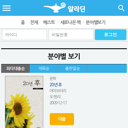
홈
전체
베스트
새로나온 책
분야별보기
분야별 보기
최다대출순
제목순
출판일순
문학
20년 후
아이브러리
오 헨리
2009-12-17
대출