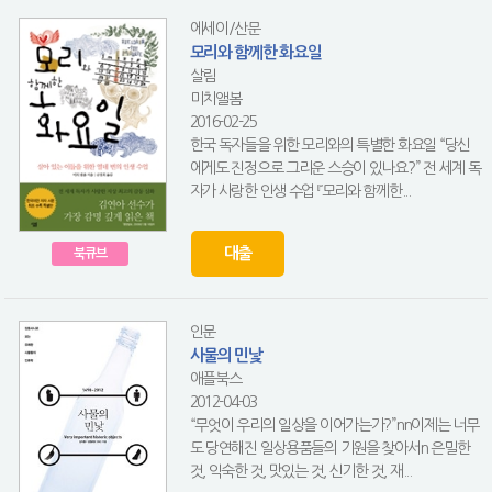
에세이/산문
모리와 함께한 화요일
살림
미치앨봄
2016-02-25
한국 독자들을 위한 모리와의 특별한 화요일 “당신
에게도 진정으로 그리운 스승이 있나요?” 전 세계 독
자가 사랑한 인생 수업 『모리와 함께한...
대출
북큐브
인문
사물의 민낯
애플북스
2012-04-03
“무엇이 우리의 일상을 이어가는가?”nn이제는 너무
도 당연해진 일상용품들의 기원을 찾아서n 은밀한
것, 익숙한 것, 맛있는 것, 신기한 것, 재...