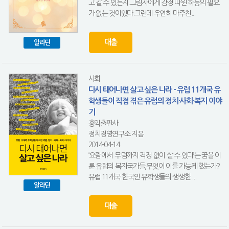
고 갈 수 있는지.그림자에게 감정 따윈 하등의 필요
가 없는 것이었다.그런데 우연히 마주친...
대출
알라딘
사회
다시 태어나면 살고 싶은 나라 - 유럽 11개국 유
학생들이 직접 겪은 유럽의 정치·사회·복지 이야
기
홍익출판사
정치경영연구소 지음
2014-04-14
‘요람에서 무덤까지 걱정 없이 살 수 있다’는 꿈을 이
룬 유럽의 복지국가들,무엇이 이를 가능케 했는가?
유럽 11개국 한국인 유학생들의 생생한 ...
알라딘
대출