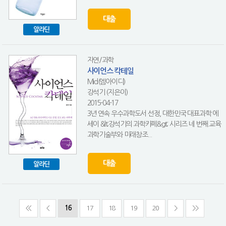
대출
알라딘
자연/과학
사이언스 칵테일
Mid(엠아이디)
강석기 (지은이)
2015-04-17
3년 연속 우수과학도서 선정, 대한민국 대표과학 에
세이 &lt;강석기의 과학카페&gt; 시리즈 네 번째.교육
과학기술부와 미래창조...
대출
알라딘
<<
<
16
17
18
19
20
>
>>