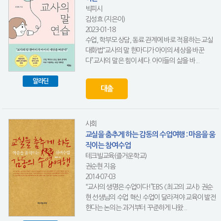
빅피시
김성효 (지은이)
2023-01-18
수업, 학부모 상담, 동료 관계에 바로 적용하는 교실
대화법“교사의 말 한마디가 아이의 세상을 바꾼
다”교사의 말은 힘이 세다. 아이들의 삶을 바...
알라딘
대출
사회
교실을 춤추게 하는 감동의 수업여행 : 마음을 움
직이는 참여수업
테크빌교육(즐거운학교)
권순현 지음
2014-07-03
“교사의 생명은 수업이다!”EBS 《최고의 교사》 권순
현 선생님의 수업 혁신 수업이 달라져야 교육이 발전
한다는 논의는 과거부터 꾸준하게 나왔...