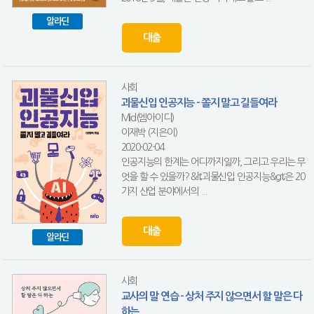
알라딘
대출
사회
괴물신입 인공지능 - 쫄지 말고 길들여라
Mid(엠아이디)
이재박 (지은이)
2020-02-04
인공지능의 한계는 어디까지일까, 그리고 우리는 무
엇을 할 수 있을까? &lt;괴물신입 인공지능&gt;은 20
가지 산업 분야에서의 ...
대출
알라딘
사회
교사의 말 연습 - 상처 주지 않으면서 할 말은 다
하는