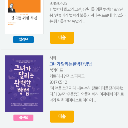
2018-04-25
1. 법학사 최고의 고전, 《권리를 위한 투쟁》 1872년
봄, ‘인류에게 법학의 불을 가져다준 프로메테우스’라
는 평가를 받던 독일의 ...
대출
알라딘
사회
그녀가 달리는 완벽한 방법
북라이프
카트리나 멘지스 파이크
2017-05-12
“이 책을 쓰기까지 나는 수천 킬로미터를 달려야 했
다.” 10년간 우울증과 약물에 빠진 여자에서 마라토
너가 된 한 페미니스트 이야기 ...
대출
북큐브