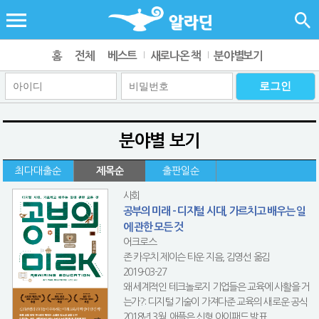
홈
전체
베스트
새로나온 책
분야별보기
분야별 보기
최다대출순
제목순
출판일순
사회
공부의 미래 - 디지털 시대, 가르치고 배우는 일
에 관한 모든 것
어크로스
존 카우치.제이슨 타운 지음, 김영선 옮김
2019-03-27
왜 세계적인 테크놀로지 기업들은 교육에 사활을 거
는가?: 디지털 기술이 가져다준 교육의 새로운 공식
2018년 3월, 애플은 신형 아이패드 발표 ...