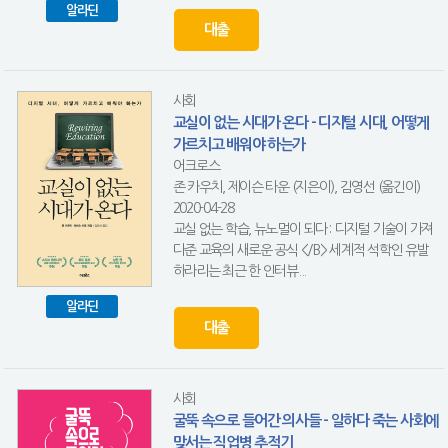
알라딘
대출
사회
교실이 없는 시대가 온다 - 디지털 시대, 어떻게
가르치고 배워야 하는가
어크로스
존 카우치, 제이슨 타운 (지은이), 김영선 (옮긴이)
2020-04-28
교실 없는 학습, 뉴노멀이 되다 : 디지털 기술이 가져
다준 교육의 새로운 공식 </B> 세계적 석학인 유발
하라리는 최근 한 인터뷰...
알라딘
대출
사회
굴뚝 속으로 들어간 의사들 - 일하다 죽는 사회에
맞서는 직업병 추적기