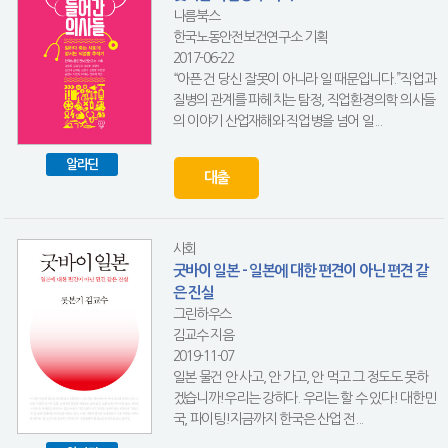
나름북스
한국노동안전보건연구소 기획
2017-06-22
“아픈 건 당신 잘못이 아니라 일 때문입니다.”직업과
질병의 관계를 파헤치는 탐정, 직업환경의학 의사들
의 이야기 산업재해와 직업병을 넘어 일...
알라딘
대출
사회
굿바이 일본 - 일본에 대한 편견이 아닌 편견 같
은 진실
그린하우스
김교수 지음
2019-11-07
일본 물건 안 사고, 안 가고, 안 먹고 그 정도도 못하
겠습니까!우리는 강하다. 우리는 할 수 있다! 대한민
국, 파이팅!지금까지 한국은 산업 전...