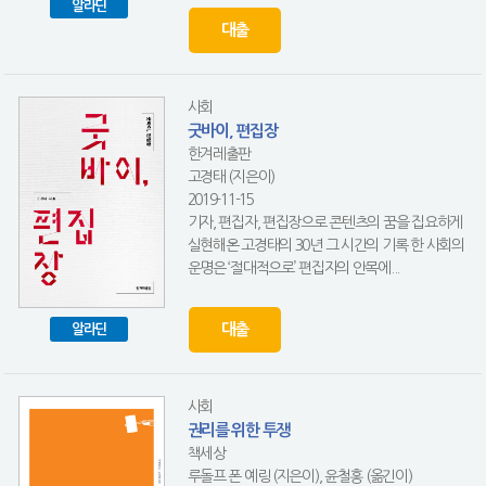
알라딘
대출
사회
굿바이, 편집장
한겨레출판
고경태 (지은이)
2019-11-15
기자, 편집자, 편집장으로 콘텐츠의 꿈을 집요하게
실현해온 고경태의 30년 그 시간의 기록 한 사회의
운명은 ‘절대적으로’ 편집자의 안목에...
대출
알라딘
사회
권리를 위한 투쟁
책세상
루돌프 폰 예링 (지은이), 윤철홍 (옮긴이)