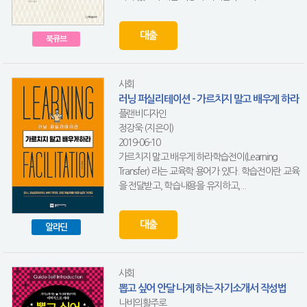
대출
북큐브
사회
러닝 퍼실리테이션 - 가르치지 말고 배우게 하라
플랜비디자인
정강욱 (지은이)
2019-06-10
가르치지 말고 배우게 하라학습전이(Learning
Transfer) 라는 교육학 용어가 있다. 학습전이란 교육
을 전달받고, 학습내용을 유지하고,...
대출
알라딘
사회
뽑고 싶어 안달 나게 하는 자기소개서 작성법
나비의활주로