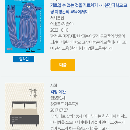
가르칠 수 없는 것을 가르치기 - 제천간디학교 교
장 이병곤의 교육에세이
서해문집
이병곤 (지은이)
2022-10-10
‘먼저 온 미래’, 대안학교는 어떻게 공교육의 젖줄이
되었나제천간디학교 교장 이병곤의 교육에세이. 30
여 년간 교육 현장에서 다양한 교육혁신 정...
알라딘
대출
사회
각방 예찬
행성B잎새
장클로드 카우프만
2017-07-27
우리, 따로 잘까? 중세 이래 부부는 한 침대에서 자느
냐 각방을 쓰느냐 사이에서 망설여 왔다. 그것은 가
까이 있고자 하는 욕망과 거리를 두고자 ...