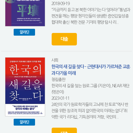
2018-09-19
“지금까지 듣고 본 북한 이야기는 다 잊어라!”통념과
편견을 깨는 평양 현지인들의 생생한 증언김일성종
합대학 출신 북한 전문 기자의 평양 탐사 리...
알라딘
대출
사회
한국의 새 길을 찾다 - 근현대사가 가르쳐준 교훈
과 다가올 미래
청림출판
한국의 새 길을 찾는 원로 그룹 (지은이), NEAR 재단
(엮은이)
2023-01-11
24인의 국가 원로·학자들의 고뇌에 찬 토로“역사 반
전을 위한 창조적 파괴 없이한국의 미래는 없다”취
약한 국가 리더십, 기득권자의 저항, 국민의...
알라딘