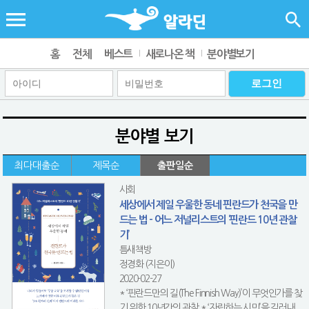
홈
전체
베스트
새로나온 책
분야별보기
분야별 보기
최다대출순
제목순
출판일순
사회
세상에서 제일 우울한 동네 핀란드가 천국을 만
드는 법 - 어느 저널리스트의 ‘핀란드 10년 관찰
기’
틈새책방
정경화 (지은이)
2020-02-27
* ‘핀란드만의 길(The Finnish Way)’이 무엇인가를 찾
기 위한 10년간의 관찰 * ‘자립하는 시민’을 길러내