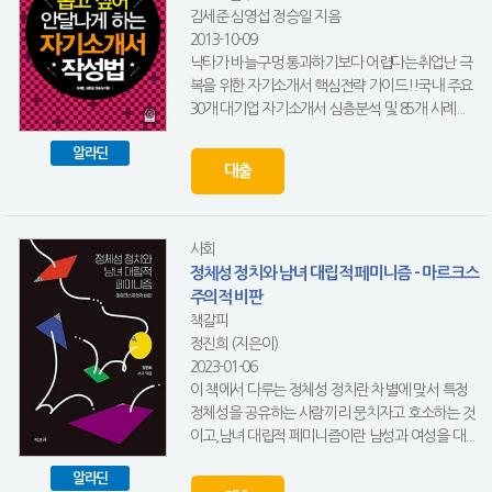
김세준.심영섭.정승일 지음
2013-10-09
낙타가 바늘구멍 통과하기보다 어렵다는취업난 극
복을 위한 자기소개서 핵심전략 가이드!!국내 주요
30개 대기업 자기소개서 심층분석 및 85개 사례...
알라딘
대출
사회
정체성 정치와 남녀 대립적 페미니즘 - 마르크스
주의적 비판
책갈피
정진희 (지은이)
2023-01-06
이 책에서 다루는 정체성 정치란 차별에 맞서 특정
정체성을 공유하는 사람끼리 뭉치자고 호소하는 것
이고,남녀 대립적 페미니즘이란 남성과 여성을 대...
알라딘