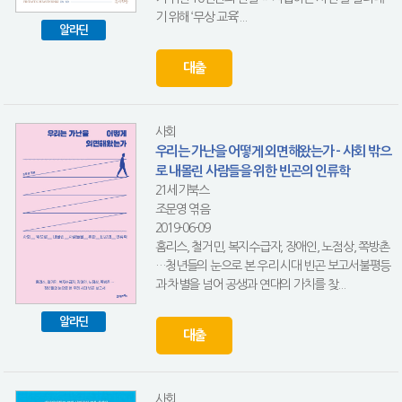
기 위해 ‘무상 교육’...
알라딘
대출
사회
우리는 가난을 어떻게 외면해왔는가 - 사회 밖으
로 내몰린 사람들을 위한 빈곤의 인류학
21세기북스
조문영 엮음
2019-06-09
홈리스, 철거민, 복지수급자, 장애인, 노점상, 쪽방촌
…청년들의 눈으로 본 우리 시대 빈곤 보고서불평등
과 차별을 넘어 공생과 연대의 가치를 찾...
알라딘
대출
사회