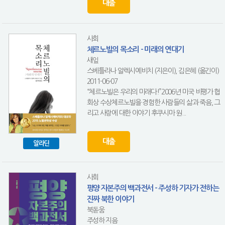
대출
사회
체르노빌의 목소리 - 미래의 연대기
새잎
스베틀라나 알렉시예비치 (지은이), 김은혜 (옮긴이)
2011-06-07
“체르노빌은 우리의 미래다!”2006년 미국 비평가 협
회상 수상체르노빌을 경험한 사람들의 삶과 죽음, 그
리고 사랑에 대한 이야기 후쿠시마 원...
대출
알라딘
사회
평양 자본주의 백과전서 - 주성하 기자가 전하는
진짜 북한 이야기
북돋움
주성하 지음