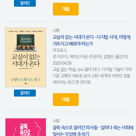
알라딘
대출
사회
교실이 없는 시대가 온다 - 디지털 시대, 어떻게
가르치고 배워야 하는가
어크로스
존 카우치, 제이슨 타운 (지은이), 김영선 (옮긴이)
2020-04-28
교실 없는 학습, 뉴노멀이 되다 : 디지털 기술이 가져
다준 교육의 새로운 공식 </B> 세계적 석학인 유발
하라리는 최근 한 인터뷰...
알라딘
대출
사회
굴뚝 속으로 들어간 의사들 - 일하다 죽는 사회에
맞서는 직업병 추적기