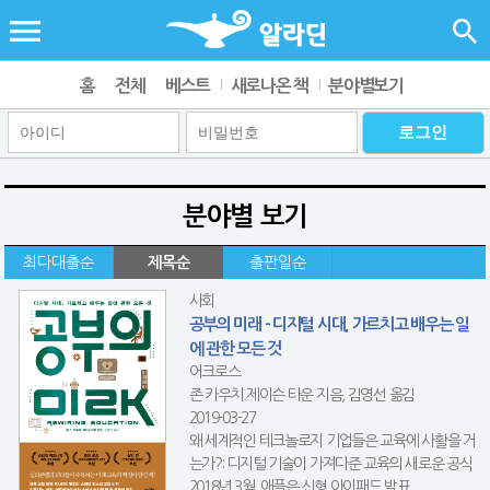
홈
전체
베스트
새로나온 책
분야별보기
분야별 보기
최다대출순
제목순
출판일순
사회
공부의 미래 - 디지털 시대, 가르치고 배우는 일
에 관한 모든 것
어크로스
존 카우치.제이슨 타운 지음, 김영선 옮김
2019-03-27
왜 세계적인 테크놀로지 기업들은 교육에 사활을 거
는가?: 디지털 기술이 가져다준 교육의 새로운 공식
2018년 3월, 애플은 신형 아이패드 발표 ...