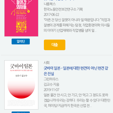
나름북스
한국노동안전보건연구소 기획
2017-06-22
“아픈 건 당신 잘못이 아니라 일 때문입니다.”직업과
질병의 관계를 파헤치는 탐정, 직업환경의학 의사들
의 이야기 산업재해와 직업병을 넘어 일...
알라딘
대출
사회
굿바이 일본 - 일본에 대한 편견이 아닌 편견 같
은 진실
그린하우스
김교수 지음
2019-11-07
일본 물건 안 사고, 안 가고, 안 먹고 그 정도도 못하
겠습니까!우리는 강하다. 우리는 할 수 있다! 대한민
국, 파이팅!지금까지 한국은 산업 전...