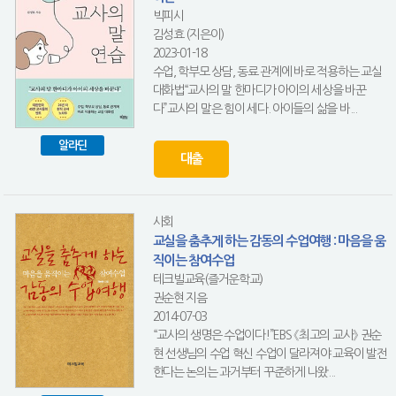
빅피시
김성효 (지은이)
2023-01-18
수업, 학부모 상담, 동료 관계에 바로 적용하는 교실
대화법“교사의 말 한마디가 아이의 세상을 바꾼
다”교사의 말은 힘이 세다. 아이들의 삶을 바...
알라딘
대출
사회
교실을 춤추게 하는 감동의 수업여행 : 마음을 움
직이는 참여수업
테크빌교육(즐거운학교)
권순현 지음
2014-07-03
“교사의 생명은 수업이다!”EBS 《최고의 교사》 권순
현 선생님의 수업 혁신 수업이 달라져야 교육이 발전
한다는 논의는 과거부터 꾸준하게 나왔...