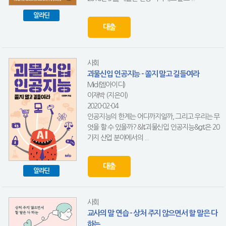
알라딘
대출
사회
괴물신입 인공지능 - 쫄지 말고 길들여라
Mid(엠아이디)
이재박 (지은이)
2020-02-04
인공지능의 한계는 어디까지일까, 그리고 우리는 무
엇을 할 수 있을까? &lt;괴물신입 인공지능&gt;은 20
가지 산업 분야에서의 ...
대출
알라딘
사회
교사의 말 연습 - 상처 주지 않으면서 할 말은 다
하는