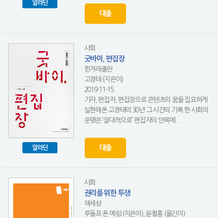
알라딘
대출
사회
굿바이, 편집장
한겨레출판
고경태 (지은이)
2019-11-15
기자, 편집자, 편집장으로 콘텐츠의 꿈을 집요하게
실현해온 고경태의 30년 그 시간의 기록 한 사회의
운명은 ‘절대적으로’ 편집자의 안목에...
대출
알라딘
사회
권리를 위한 투쟁
책세상
루돌프 폰 예링 (지은이), 윤철홍 (옮긴이)