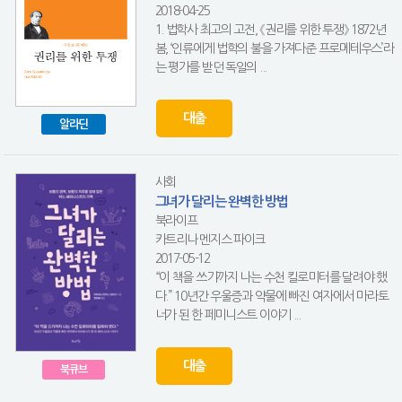
2018-04-25
1. 법학사 최고의 고전, 《권리를 위한 투쟁》 1872년
봄, ‘인류에게 법학의 불을 가져다준 프로메테우스’라
는 평가를 받던 독일의 ...
대출
알라딘
사회
그녀가 달리는 완벽한 방법
북라이프
카트리나 멘지스 파이크
2017-05-12
“이 책을 쓰기까지 나는 수천 킬로미터를 달려야 했
다.” 10년간 우울증과 약물에 빠진 여자에서 마라토
너가 된 한 페미니스트 이야기 ...
대출
북큐브