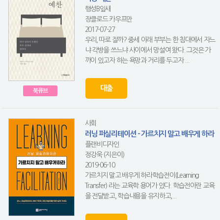
행성B잎새
장클로드 카우프만
2017-07-27
우리, 따로 잘까? 중세 이래 부부는 한 침대에서 자느
냐 각방을 쓰느냐 사이에서 망설여 왔다. 그것은 가
까이 있고자 하는 욕망과 거리를 두고자 ...
대출
북큐브
사회
러닝 퍼실리테이션 - 가르치지 말고 배우게 하라
플랜비디자인
정강욱 (지은이)
2019-06-10
가르치지 말고 배우게 하라학습전이(Learning
Transfer) 라는 교육학 용어가 있다. 학습전이란 교육
을 전달받고, 학습내용을 유지하고,...