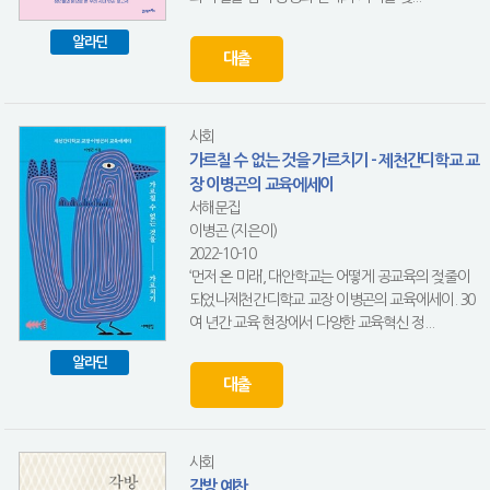
알라딘
대출
사회
가르칠 수 없는 것을 가르치기 - 제천간디학교 교
장 이병곤의 교육에세이
서해문집
이병곤 (지은이)
2022-10-10
‘먼저 온 미래’, 대안학교는 어떻게 공교육의 젖줄이
되었나제천간디학교 교장 이병곤의 교육에세이. 30
여 년간 교육 현장에서 다양한 교육혁신 정...
알라딘
대출
사회
각방 예찬