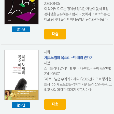
2023-01-06
이 책에서 다루는 정체성 정치란 차별에 맞서 특정
정체성을 공유하는 사람끼리 뭉치자고 호소하는 것
이고,남녀 대립적 페미니즘이란 남성과 여성을 대...
알라딘
대출
사회
체르노빌의 목소리 - 미래의 연대기
새잎
스베틀라나 알렉시예비치 (지은이), 김은혜 (옮긴이)
2011-06-07
“체르노빌은 우리의 미래다!”2006년 미국 비평가 협
회상 수상체르노빌을 경험한 사람들의 삶과 죽음, 그
리고 사랑에 대한 이야기 후쿠시마 원...
대출
알라딘