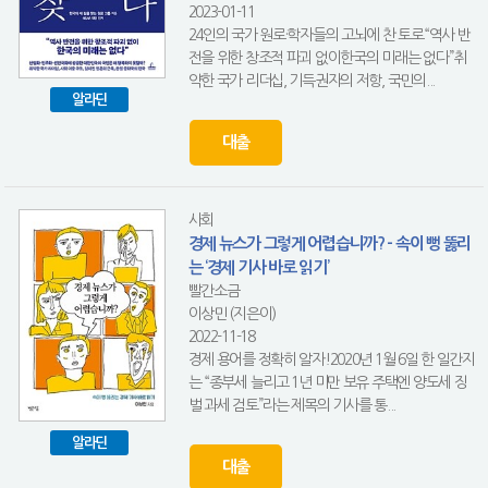
2023-01-11
24인의 국가 원로·학자들의 고뇌에 찬 토로“역사 반
전을 위한 창조적 파괴 없이한국의 미래는 없다”취
약한 국가 리더십, 기득권자의 저항, 국민의...
알라딘
대출
사회
경제 뉴스가 그렇게 어렵습니까? - 속이 뻥 뚫리
는 ‘경제 기사 바로 읽기’
빨간소금
이상민 (지은이)
2022-11-18
경제 용어를 정확히 알자!2020년 1월 6일 한 일간지
는 “종부세 늘리고 1년 미만 보유 주택엔 양도세 징
벌 과세 검토”라는 제목의 기사를 통...
알라딘
대출