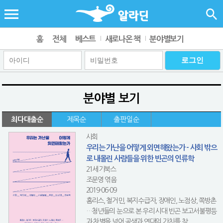
홈
전체
베스트
새로나온 책
분야별보기
분야별 보기
최다대출순
제목순
출판일순
사회
우리는 가난을 어떻게 외면해왔는가 - 사회 밖으
로 내몰린 사람들을 위한 빈곤의 인류학
21세기북스
조문영 엮음
2019-06-09
홈리스, 철거민, 복지수급자, 장애인, 노점상, 쪽방촌
…청년들의 눈으로 본 우리 시대 빈곤 보고서불평등
과 차별을 넘어 공생과 연대의 가치를 찾...