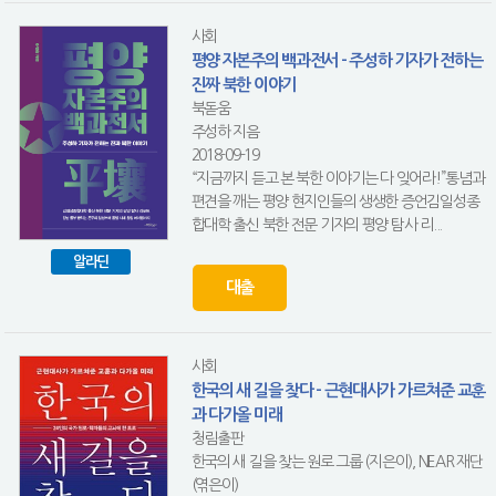
사회
평양 자본주의 백과전서 - 주성하 기자가 전하는
진짜 북한 이야기
북돋움
주성하 지음
2018-09-19
“지금까지 듣고 본 북한 이야기는 다 잊어라!”통념과
편견을 깨는 평양 현지인들의 생생한 증언김일성종
합대학 출신 북한 전문 기자의 평양 탐사 리...
알라딘
대출
사회
한국의 새 길을 찾다 - 근현대사가 가르쳐준 교훈
과 다가올 미래
청림출판
한국의 새 길을 찾는 원로 그룹 (지은이), NEAR 재단
(엮은이)