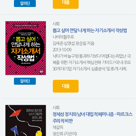
대출
알라딘
사회
뽑고 싶어 안달 나게 하는 자기소개서 작성법
나비의활주로
김세준.심영섭.정승일 지음
2013-10-09
낙타가 바늘구멍 통과하기보다 어렵다는취업난 극
복을 위한 자기소개서 핵심전략 가이드!!국내 주요
30개 대기업 자기소개서 심층분석 및 85개 사례...
알라딘
대출
사회
정체성 정치와 남녀 대립적 페미니즘 - 마르크스
주의적 비판
책갈피
정진희 (지은이)