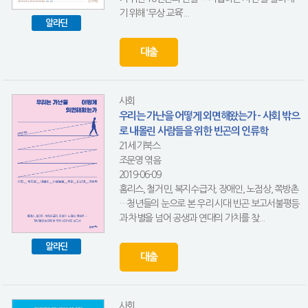
기 위해 ‘무상 교육’...
알라딘
대출
사회
우리는 가난을 어떻게 외면해왔는가 - 사회 밖으
로 내몰린 사람들을 위한 빈곤의 인류학
21세기북스
조문영 엮음
2019-06-09
홈리스, 철거민, 복지수급자, 장애인, 노점상, 쪽방촌
…청년들의 눈으로 본 우리 시대 빈곤 보고서불평등
과 차별을 넘어 공생과 연대의 가치를 찾...
알라딘
대출
사회