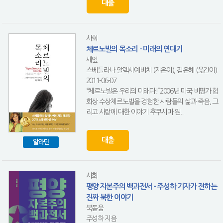
대출
사회
체르노빌의 목소리 - 미래의 연대기
새잎
스베틀라나 알렉시예비치 (지은이), 김은혜 (옮긴이)
2011-06-07
“체르노빌은 우리의 미래다!”2006년 미국 비평가 협
회상 수상체르노빌을 경험한 사람들의 삶과 죽음, 그
리고 사랑에 대한 이야기 후쿠시마 원...
대출
알라딘
사회
평양 자본주의 백과전서 - 주성하 기자가 전하는
진짜 북한 이야기
북돋움
주성하 지음