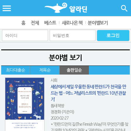
홈
전체
베스트
새로나온 책
분야별보기
분야별 보기
최다대출순
제목순
출판일순
사회
세상에서 제일 우울한 동네 핀란드가 천국을 만
드는 법 - 어느 저널리스트의 ‘핀란드 10년 관찰
기’
틈새책방
정경화 (지은이)
2020-02-27
* ‘핀란드만의 길(The Finnish Way)’이 무엇인가를 찾
기 위한 10년간의 관찰 * ‘자립하는 시민’을 길러내