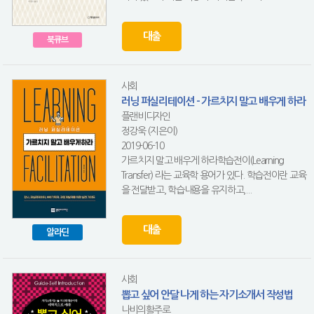
대출
북큐브
사회
러닝 퍼실리테이션 - 가르치지 말고 배우게 하라
플랜비디자인
정강욱 (지은이)
2019-06-10
가르치지 말고 배우게 하라학습전이(Learning
Transfer) 라는 교육학 용어가 있다. 학습전이란 교육
을 전달받고, 학습내용을 유지하고,...
대출
알라딘
사회
뽑고 싶어 안달 나게 하는 자기소개서 작성법
나비의활주로