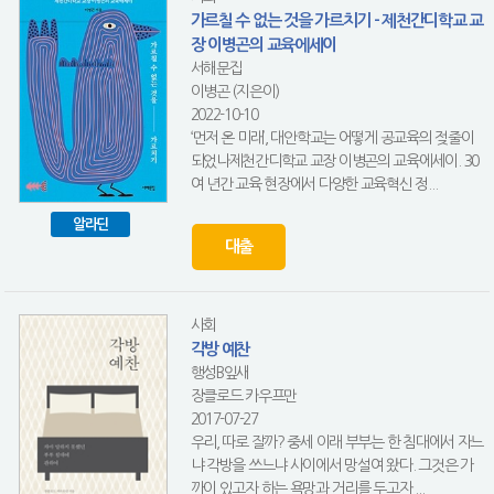
가르칠 수 없는 것을 가르치기 - 제천간디학교 교
장 이병곤의 교육에세이
서해문집
이병곤 (지은이)
2022-10-10
‘먼저 온 미래’, 대안학교는 어떻게 공교육의 젖줄이
되었나제천간디학교 교장 이병곤의 교육에세이. 30
여 년간 교육 현장에서 다양한 교육혁신 정...
알라딘
대출
사회
각방 예찬
행성B잎새
장클로드 카우프만
2017-07-27
우리, 따로 잘까? 중세 이래 부부는 한 침대에서 자느
냐 각방을 쓰느냐 사이에서 망설여 왔다. 그것은 가
까이 있고자 하는 욕망과 거리를 두고자 ...