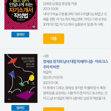
김세준.심영섭.정승일 지음
2013-10-09
낙타가 바늘구멍 통과하기보다 어렵다는취업난 극
복을 위한 자기소개서 핵심전략 가이드!!국내 주요
30개 대기업 자기소개서 심층분석 및 85개 사례...
알라딘
대출
사회
정체성 정치와 남녀 대립적 페미니즘 - 마르크스
주의적 비판
책갈피
정진희 (지은이)
2023-01-06
이 책에서 다루는 정체성 정치란 차별에 맞서 특정
정체성을 공유하는 사람끼리 뭉치자고 호소하는 것
이고,남녀 대립적 페미니즘이란 남성과 여성을 대...
알라딘