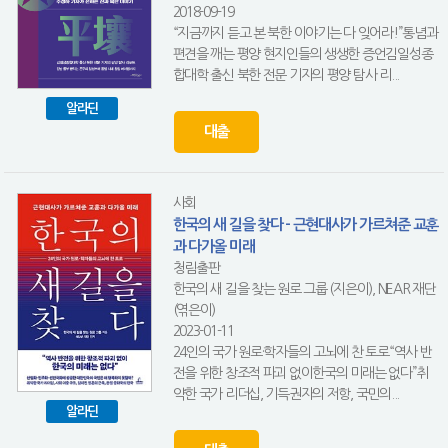
2018-09-19
“지금까지 듣고 본 북한 이야기는 다 잊어라!”통념과
편견을 깨는 평양 현지인들의 생생한 증언김일성종
합대학 출신 북한 전문 기자의 평양 탐사 리...
알라딘
대출
사회
한국의 새 길을 찾다 - 근현대사가 가르쳐준 교훈
과 다가올 미래
청림출판
한국의 새 길을 찾는 원로 그룹 (지은이), NEAR 재단
(엮은이)
2023-01-11
24인의 국가 원로·학자들의 고뇌에 찬 토로“역사 반
전을 위한 창조적 파괴 없이한국의 미래는 없다”취
약한 국가 리더십, 기득권자의 저항, 국민의...
알라딘