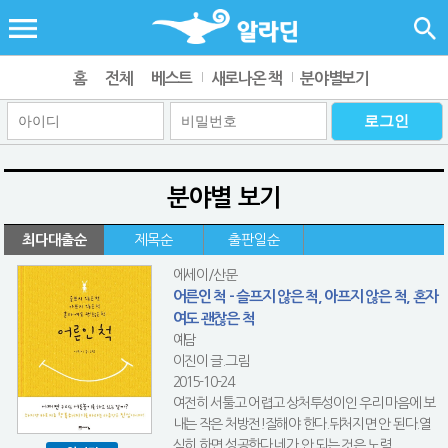
홈
전체
베스트
새로나온 책
분야별보기
분야별 보기
최다대출순
제목순
출판일순
에세이/산문
어른인 척 - 슬프지 않은 척, 아프지 않은 척, 혼자
여도 괜찮은 척
예담
이진이 글.그림
2015-10-24
여전히 서툴고 어렵고 상처투성이인 우리 마음에 보
내는 작은 처방전!잘해야 한다.뒤처지면 안 된다.열
심히 하면 성공한다.네가 안 되는 것은 노력 ...