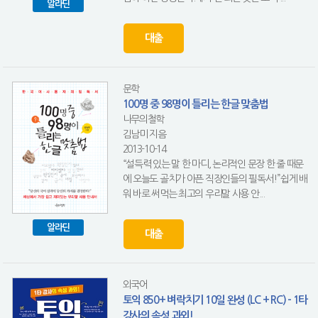
알라딘
대출
문학
100명 중 98명이 틀리는 한글 맞춤법
나무의철학
김남미 지음
2013-10-14
“설득력 있는 말 한 마디, 논리적인 문장 한 줄 때문
에 오늘도 골치가 아픈 직장인들의 필독서!”쉽게 배
워 바로 써먹는 최고의 우리말 사용 안...
알라딘
대출
외국어
토익 850+ 벼락치기 10일 완성 (LC + RC) - 1타
강사의 속성 과외!