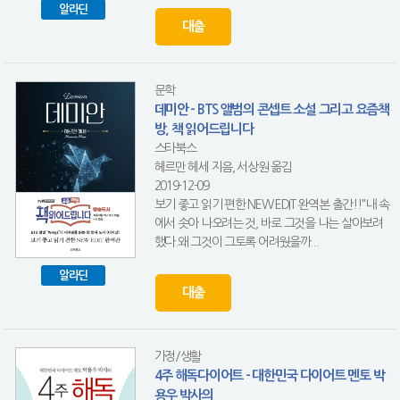
알라딘
대출
문학
데미안 - BTS 앨범의 콘셉트 소설 그리고 요즘책
방, 책 읽어드립니다
스타북스
헤르만 헤세 지음, 서상원 옮김
2019-12-09
보기 좋고 읽기 편한 NEW EDIT 완역본 출간!!"내 속
에서 솟아 나오려는 것, 바로 그것을 나는 살아보려
했다.왜 그것이 그토록 어려웠을까...
알라딘
대출
가정/생활
4주 해독다이어트 - 대한민국 다이어트 멘토 박
용우 박사의