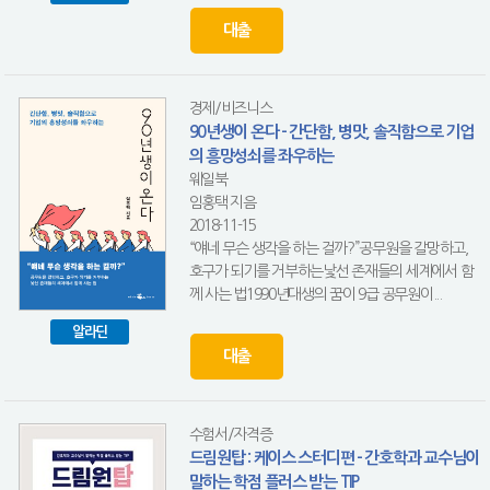
대출
경제/비즈니스
90년생이 온다 - 간단함, 병맛, 솔직함으로 기업
의 흥망성쇠를 좌우하는
웨일북
임홍택 지음
2018-11-15
“얘네 무슨 생각을 하는 걸까?”공무원을 갈망하고,
호구가 되기를 거부하는낯선 존재들의 세계에서 함
께 사는 법1990년대생의 꿈이 9급 공무원이...
알라딘
대출
수험서/자격증
드림원탑 : 케이스 스터디편 - 간호학과 교수님이
말하는 학점 플러스 받는 TIP