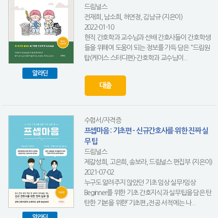
드림널스
전재희, 남소희, 허연정, 김남규 (지은이)
2022-01-10
현직 간호학과 교수님과 선배 간호사들이 간호학생
들을 위해여 도움이 되는 정보를 가득 담은 "드림원
탑(케이스 스터디편)-간호학과 교수님이...
알라딘
대출
수험서/자격증
프셉마음 : 기초편 - 신규간호사를 위한 진짜 실
무 팁
드림널스
제갈성희, 고은희, 송보라, 드림널스 편집부 (지은이)
2021-07-02
누구도 알려주지 않았던 기초 임상 실무!임상
Beginner를 위한 기초 간호지식과 실무팁을 담은 탄
탄한 기본을 위한「기초편」.전공 서적에는 나...
알라딘