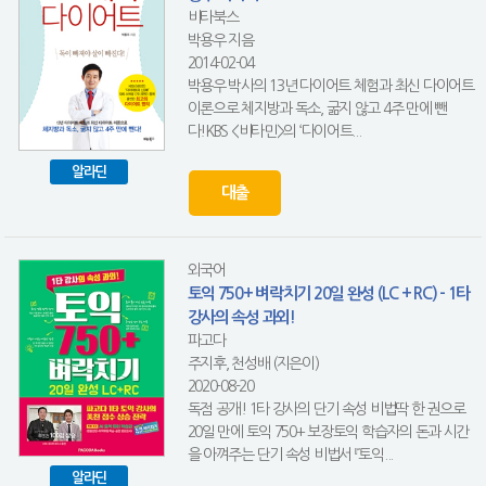
비타북스
박용우 지음
2014-02-04
박용우 박사의 13년 다이어트 체험과 최신 다이어트
이론으로 체지방과 독소, 굶지 않고 4주 만에 뺀
다!KBS <비타민>의 ‘다이어트...
알라딘
대출
외국어
토익 750+ 벼락치기 20일 완성 (LC + RC) - 1타
강사의 속성 과외!
파고다
주지후, 천성배 (지은이)
2020-08-20
독점 공개! 1타 강사의 단기 속성 비법딱 한 권으로
20일 만에 토익 750+ 보장토익 학습자의 돈과 시간
을 아껴주는 단기 속성 비법서 『토익...
알라딘