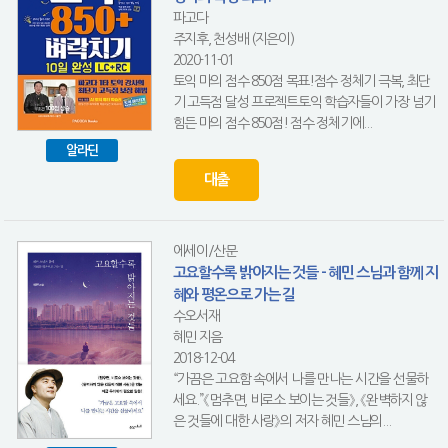
파고다
주지후, 천성배 (지은이)
2020-11-01
토익 마의 점수 850점 목표!점수 정체기 극복, 최단
기 고득점 달성 프로젝트토익 학습자들이 가장 넘기
힘든 마의 점수 850점! 점수 정체기에...
알라딘
대출
에세이/산문
고요할수록 밝아지는 것들 - 혜민 스님과 함께 지
혜와 평온으로 가는 길
수오서재
혜민 지음
2018-12-04
“가끔은 고요함 속에서 나를 만나는 시간을 선물하
세요.”《멈추면, 비로소 보이는 것들》, 《완벽하지 않
은 것들에 대한 사랑》의 저자 혜민 스님의...