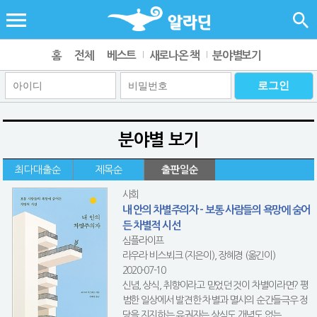
홈
전체
베스트
새로나온 책
분야별보기
분야별 보기
최다대출순
제목순
출판일순
사회
내 안의 차별주의자 - 보통 사람들의 욕망에 숨어
든 차별적 시선
심플라이프
라우라 비스뵈크 (지은이), 장혜경 (옮긴이)
2020-07-10
신념, 상식, 취향이라고 믿었던 것이 차별이라면? 평
범한 일상에서 발견한 차별과 멸시의 순간들극우 정
당을 지지하는 유권자는 상식도 개념도 없는 ...