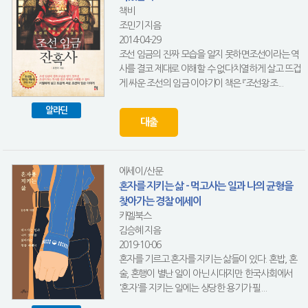
책비
조민기 지음
2014-04-29
조선 임금의 진짜 모습을 알지 못하면조선이라는 역
사를 결코 제대로 이해할 수 없다치열하게 살고 뜨겁
게 싸운 조선의 임금 이야기이 책은 『조선왕조...
알라딘
대출
에세이/산문
혼자를 지키는 삶 - 먹고사는 일과 나의 균형을
찾아가는 경찰 에세이
카멜북스
김승혜 지음
2019-10-06
혼자를 기르고 혼자를 지키는 삶들이 있다. 혼밥, 혼
술, 혼행이 별난 일이 아닌 시대지만 한국사회에서
'혼자'를 지키는 일에는 상당한 용기가 필...