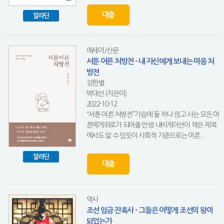
대출
알라딘
에세이/산문
서툰 어른 처방전 - 내 자신에게 보내는 마음 처
방전
강한별
박대선 (지은이)
2022-10-12
“서툰 어른 처방전”가슴에 돌 하나 얹고 사는 모든 어
른에게위로가 되어줄 인생 내비게이션이 책은 제목
에서도 알 수 있듯이 사회적 기준으로는 어른...
알라딘
대출
역사
조선 임금 잔혹사 - 그들은 어떻게 조선의 왕이
되었는가