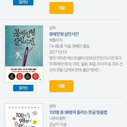
알라딘
대출
문학
봉제인형 살인사건
북플라자
다니엘 콜 지음, 유혜인 옮김
2017-10-19
영국 아마존 베스트셀러!2016년 런던 도서전 최고
의 화제작!영국, 미국, 일본, 독일, 러시아 등 주요 선
진국 포함 32개국 번역 출간!영국T...
대출
알라딘
문학
100명 중 98명이 틀리는 한글 맞춤법
나무의철학
김남미 지음