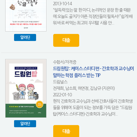
2013-10-14
“설득력 있는 말 한 마디, 논리적인 문장 한 줄 때문
에 오늘도 골치가 아픈 직장인들의 필독서!”쉽게 배
워 바로 써먹는 최고의 우리말 사용 안...
알라딘
대출
수험서/자격증
드림원탑 : 케이스 스터디편 - 간호학과 교수님이
말하는 학점 플러스 받는 TIP
드림널스
전재희, 남소희, 허연정, 김남규 (지은이)
2022-01-10
현직 간호학과 교수님과 선배 간호사들이 간호학생
들을 위해여 도움이 되는 정보를 가득 담은 "드림원
탑(케이스 스터디편)-간호학과 교수님이...
알라딘
대출