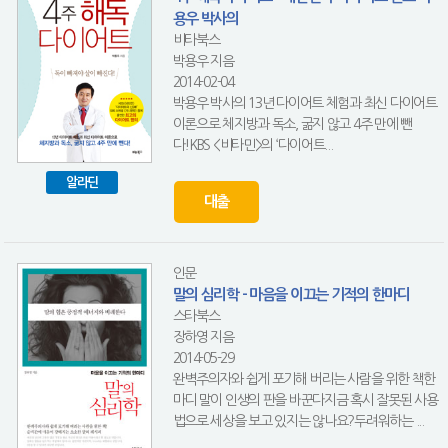
용우 박사의
비타북스
박용우 지음
2014-02-04
박용우 박사의 13년 다이어트 체험과 최신 다이어트
이론으로 체지방과 독소, 굶지 않고 4주 만에 뺀
다!KBS <비타민>의 ‘다이어트...
알라딘
대출
인문
말의 심리학 - 마음을 이끄는 기적의 한마디
스타북스
장하영 지음
2014-05-29
완벽주의자와 쉽게 포기해 버리는 사람을 위한 책한
마디 말이 인생의 판을 바꾼다지금 혹시 잘못된 사용
법으로 세상을 보고 있지는 않나요?두려워하는 ...