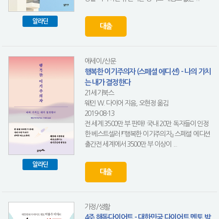
알라딘
대출
에세이/산문
행복한 이기주의자 (스페셜 에디션) - 나의 가치
는 내가 결정한다
21세기북스
웨인 W. 다이어 지음, 오현정 옮김
2019-08-13
전 세계 3500만 부 판매! 국내 20만 독자들이 인정
한 베스트셀러!『행복한 이기주의자』 스페셜 에디션
출간전 세계에서 3500만 부 이상이 ...
알라딘
대출
가정/생활
4주 해독다이어트 - 대한민국 다이어트 멘토 박