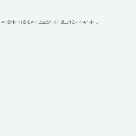
, ‘올해의 책’을 휩쓴 베스트셀러이자 최고의 화제작★ “자신과 ...