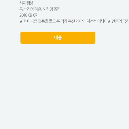
사이행성
록산 게이 지음, 노지양 옮김
2018-03-07
★ 페미니즘 열풍을 몰고 온 작가 록산 게이의 자전적 에세이★ 언론의 극찬 속
대출