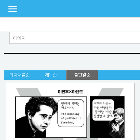
최다대출순
제목순
출판일순