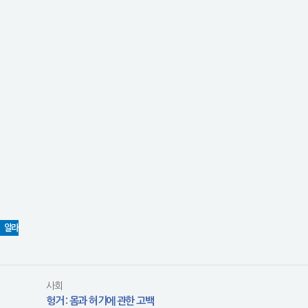
알라
사회
헝거 : 몸과 허기에 관한 고백