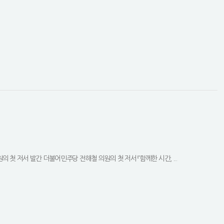
첫 저서 발간 더불어민주당 전해철 의원의 첫 저서 『함께한 시간, ...