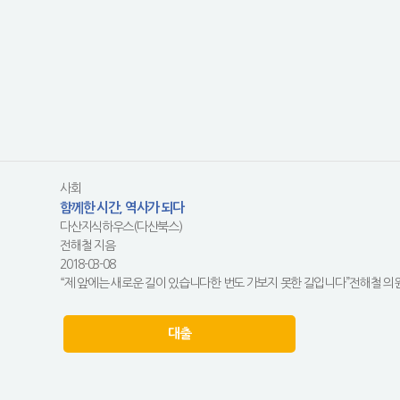
사회
함께한 시간, 역사가 되다
다산지식하우스(다산북스)
전해철 지음
2018-03-08
“제 앞에는 새로운 길이 있습니다한 번도 가보지 못한 길입니다”전해철 의원의 
대출