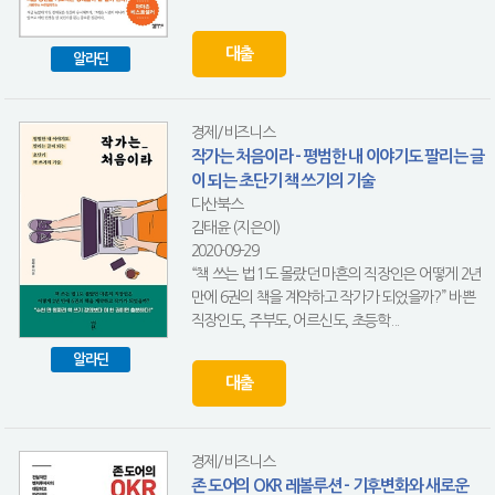
대출
알라딘
경제/비즈니스
작가는 처음이라 - 평범한 내 이야기도 팔리는 글
이 되는 초단기 책 쓰기의 기술
다산북스
김태윤 (지은이)
2020-09-29
“책 쓰는 법 1도 몰랐던 마흔의 직장인은 어떻게 2년
만에 6권의 책을 계약하고 작가가 되었을까?” 바쁜
직장인도, 주부도, 어르신도, 초등학...
알라딘
대출
경제/비즈니스
존 도어의 OKR 레볼루션 - 기후변화와 새로운