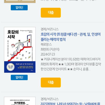
알라딘
대출
경제/비즈니스
호감의 시작 (트윙클 에디션) - 관계, 일, 인생이
풀리는 매력의 법칙
북로망스
희렌최 (지은이)
2024-07-23
★ 커뮤니케이션 분야 1위, 6천만 매력 어드바이저
희렌최 화제작 ★★ 1,000여 명과의 인터뷰를 집약
한 인간관계 인사이트 ★★ 손미나, 윤홍...
알라딘
대출
경제/비즈니스
자기결정성, 나로서 살아가는 힘 - 남들에게 휘