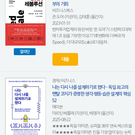
부의 기회
비즈니스북스
존 도어 (지은이), 김태훈 (옮긴이)
2023-01-31
벤처투자업계의 워런 버핏 ‘존 도어’가 스탠퍼드대학
에 1조 원을 기부한 이유?기후변화에 더 빠르게
(Speed), 더 대규모(Scale)로 대응하...
알라딘
대출
경제/비즈니스
나는 다시 나를 설계하기로 했다 - 독일 최고의
멘탈 코치가 증명한 생각·행동·습관 설계의 핵심
52
메이븐
마르틴 베를레 (지은이), 배명자 (옮긴이)
2025-08-22
★★★★★독일 아마존, 슈피겔 38주 연속 베스트셀
러★★★★★독일 아마존 킨들 가장 많이 읽는 논픽