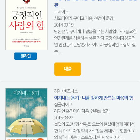
관
토네이도
시모다이라 구미코 지음, 전경아 옮김
2014-03-19
당신은 누구에게나 믿음을 주는 사람입니까?풍요한
인간관계를 창출하는 서른 가지 긍정 에너지성공적
인 인간관계는달변가가 아니라 긍정적인 사람이 맺
는...
알라딘
대출
경제/비즈니스
이겨내는 용기 - 나를 강하게 만드는 마음의 힘
심플라이프
라이언 홀리데이 지음, 안종설 옮김
2015-03-22
불멸의 고전 『명상록』을 오늘의 현실에 맞게 재해석
한 책!“스토아 철학의 가르침을 제대로 구현한 최고
의 책” -아마존 베스트셀러2천년 역사에서 ...