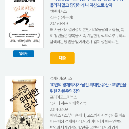
둘리지 말고 당당하게 나 자신으로 살자
쌤앤파커스
김은주 (지은이)
2025-03-19
왜 지금 자기결정성 이론인가?오늘날의 사람들, 특
히 청년들은 행복을 지속 가능한 방식으로 추구하고
탐색하는 방법을 잊어버렸다. 깊이 성찰하고 진...
알라딘
대출
경제/비즈니스
10인의 경제학자가 남긴 위대한 유산 - 교양인을
위한 자본주의 강의
프리이코노미북스
유시나 지음, 안재욱 감수
2014-02-09
애덤 스미스부터 슘페터, 코스까지 자본주의를 이끌
어온 핵심 경제학자 10인의 이야기이 책은 인류의
번영과 세계경제의 발전을 꿈꿨던 10인의 경제...