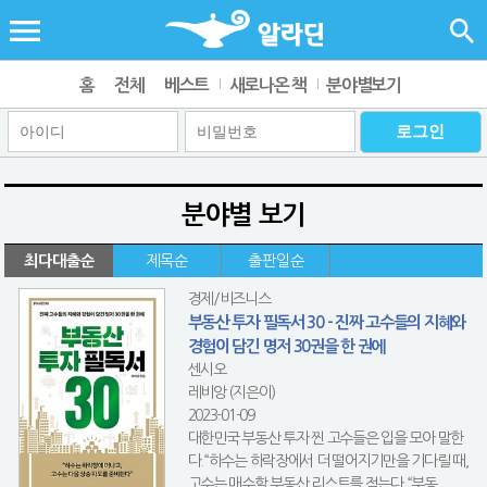
홈
전체
베스트
새로나온 책
분야별보기
분야별 보기
최다대출순
제목순
출판일순
경제/비즈니스
부동산 투자 필독서 30 - 진짜 고수들의 지혜와
경험이 담긴 명저 30권을 한 권에
센시오
레비앙 (지은이)
2023-01-09
대한민국 부동산 투자 찐 고수들은 입을 모아 말한
다.“하수는 하락장에서 더 떨어지기만을 기다릴 때,
고수는 매수할 부동산 리스트를 적는다.“부동...