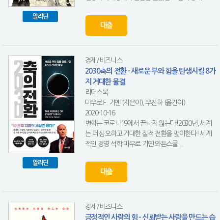
알라딘
대출
경제/비즈니스
2030축의 전환 - 새로운 부와 힘을 탄생시킬 8가
지 거대한 물결
리더스북
마우로 F. 기옌 (지은이), 우진하 (옮긴이)
2020-10-16
변화는 코로나19에서 끝나지 않는다!2030년, 세계
는 더 심오하고 거대한 질적 전환을 맞이한다! 세계
적인 경영 석학 마우로 기옌 와튼스쿨 ...
알라딘
대출
경제/비즈니스
긍정적인 사람의 힘 - 신뢰받는 사람을 만드는 습