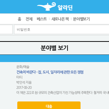
홈
전체
베스트
새로나온 책
분야별보기
분야별 보기
문화/예술
건축이 바꾼다 - 집, 도시, 일자리에 관한 모든 쟁점
마티
박인석 지음
2017-06-20
이 책은 222조 원 규모의 건축산업이 가진 가능성에 주목한다. 철저히 국내에
대출