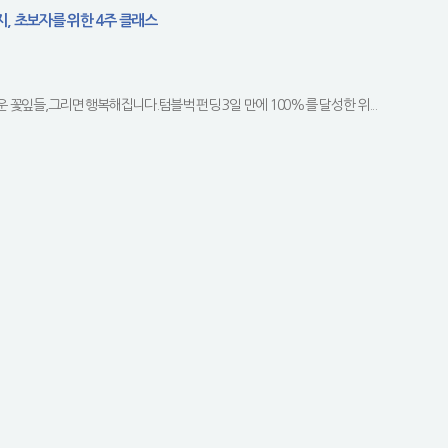
지, 초보자를 위한 4주 클래스
꽃잎들,그리면 행복해집니다.텀블벅 펀딩 3일 만에 100%를 달성한 위...