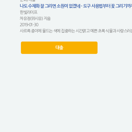
나도 수채화 잘 그리면 소원이 없겠네 - 도구 사용법부터 꽃 그리기까
한빛라이프
차유정(위시유) 지음
2019-01-30
사르륵 종이에 물드는 색에 집중하는 시간맑고 예쁜 초록 식물과 사랑스러운 
대출