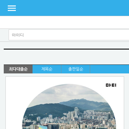
최다대출순
제목순
출판일순