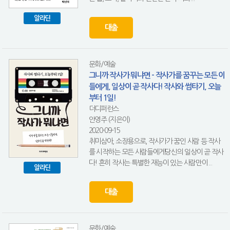
알라딘
대출
문화/예술
그니까 작사가 뭐냐면 - 작사가를 꿈꾸는 모든 이
들에게, 일상이 곧 작사다! 작사와 썸타기, 오늘
부터 1일!
더디퍼런스
안영주 (지은이)
2020-09-15
취미삼아, 소장용으로, 작사가가 꿈인 사람 등 작사
를 시작하는 모든 사람들에게당신의 일상이 곧 작사
다! 흔히 작사는 특별한 재능이 있는 사람만이...
알라딘
대출
문화/예술