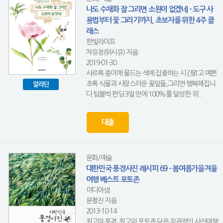
나도 수채화 잘 그리면 소원이 없겠네 - 도구 사
용법부터 꽃 그리기까지, 초보자를 위한 4주 클
래스
한빛라이프
차유정(위시유) 지음
2019-01-30
사르륵 종이에 물드는 색에 집중하는 시간맑고 예쁜
초록 식물과 사랑스러운 꽃잎들,그리면 행복해집니
알라딘
다.텀블벅 펀딩 3일 만에 100%를 달성한 위...
대출
문화/예술
대한민국 풍경사진 레시피 69 - 봄여름가을겨울
여행 베스트 포토존
미디어샘
문철진 지음
2013-10-14
최고의 풍경, 최고의 포토존 담은 직관적인 사진여행