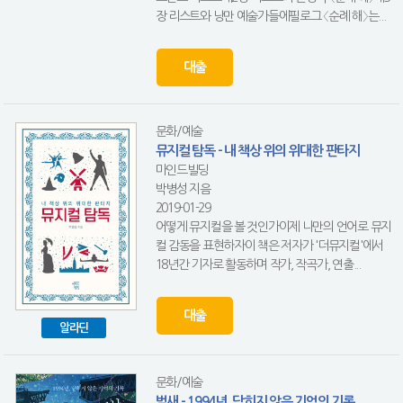
장 리스트와 낭만 예술가들에필로그 〈순례 해〉는...
대출
문화/예술
뮤지컬 탐독 - 내 책상 위의 위대한 판타지
마인드빌딩
박병성 지음
2019-01-29
어떻게 뮤지컬을 볼 것인가이제 나만의 언어로 뮤지
컬 감동을 표현하자이 책은 저자가 '더뮤지컬'에서
18년간 기자로 활동하며 작가, 작곡가, 연출...
대출
알라딘
문화/예술
벌새 - 1994년, 닫히지 않은 기억의 기록