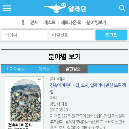
홈
전체
베스트
새로나온 책
분야별보기
분야별 보기
최다대출순
제목순
출판일순
문화/예술
건축이 바꾼다 - 집, 도시, 일자리에 관한 모든 쟁
점
마티
박인석 지음
2017-06-20
이 책은 222조 원 규모의 건축산업이 가진 가능성에
주목한다. 철저히 국내에서 생산되고 소비되는 건축
은 집, 도시, 일자리와 관련한 한국 사회...