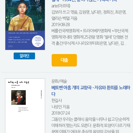
arte(아르테)
김보라 쓰고 엮음, 김원영, 남다은, 정희진, 최은영,
앨리슨 벡델 지음
2019-08-28
베를린국제영화제 * 트라이베카영화제 *부산국제
영화제국내외 영화제 25관왕 영화 '벌새' 단행본 전
격 출간!무삭제 시나리오부터최은영, 남다은, 김...
알라딘
대출
문화/예술
베토벤 아홉 개의 교향곡 - 자유와 환희를 노래하
다
한길사
나성인 지음
2018-07-24
그동안 우리는 클래식 음악을 너무나 쉽고 단순하게
이해하려 했는지도 모른다. 문화적 토양이 다르기 때
문에 이해가 어려운 추상적 음악의 감상을 위...