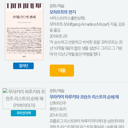
문화/예술
모차르트의 편지
서커스(서커스출판상회)
모차르트 (Wolfgang Amadeus Mozart) 지음, 김유
동 옮김
2018-05-29
‘저 순수하고 선량하고 씩씩한 웃음’ 모차르트는 35
년 10개월 9일의 짧은 생을 살았다. 그리고 그 가운
데 약 10년 2개월 동안 여행을 했다...
알라딘
대출
문화/예술
무라카미 하루키와 프란츠 리스트의 순례 해
산호와진주
휴먼스토리
우리전자책
2014-10-20
프롤로그 리스트부터 하루키까지제1장 낭만주의와
프란츠 리스트제2장 리스트의 환상곡 〈순례 해〉제3