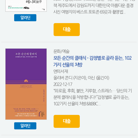
책 제주도에서 강원도까지 대한민국 아름다운 풍경
사진 여행지의 베스트 포토존 69곳과 촬영법...
알라딘
대출
문화/예술
모든 순간의 클래식 - 감정별로 골라 듣는, 102
가지 선율의 처방
앤의서재
올리버 콘디 (지은이), 이신 (옮긴이)
2022-12-17
“외로움, 후회, 불안, 지루함, 스트레스… 당신의 기
분에 클래식을 처방합니다!”감정별로 골라 듣는,
102가지 선율의 처방&lt;BBC...
대출
알라딘