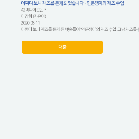
어쩌다 보니 재즈를 듣게 되었습니다 - 인문쟁이의 재즈 수업
42미디어콘텐츠
이강휘 (지은이)
2020-05-11
어쩌다 보니 재즈를 듣게 된 뼛속들이 ‘인문쟁이’의 재즈 수업 ‘그냥 재즈를 
대출