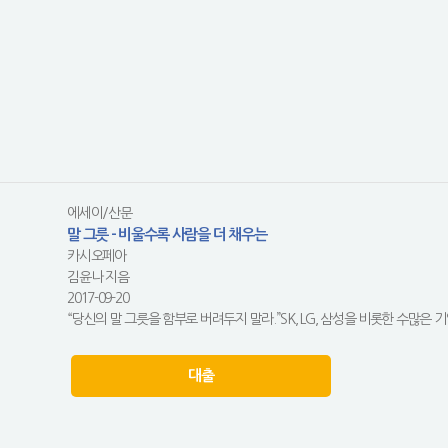
에세이/산문
말 그릇 - 비울수록 사람을 더 채우는
카시오페아
김윤나 지음
2017-09-20
“당신의 말 그릇을 함부로 버려두지 말라.”SK, LG, 삼성을 비롯한 수많은 
대출