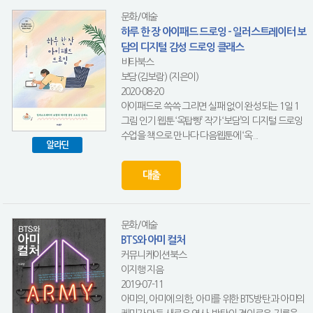
문화/예술
하루 한 장 아이패드 드로잉 - 일러스트레이터 보
담의 디지털 감성 드로잉 클래스
비타북스
보담(김보람) (지은이)
2020-08-20
아이패드로 쓱쓱 그리면 실패 없이 완성되는 1일 1
그림 인기 웹툰 ‘옥탑빵’ 작가 ‘보담’의 디지털 드로잉
수업을 책으로 만나다 다음웹툰에 ‘옥...
알라딘
대출
문화/예술
BTS와 아미 컬처
커뮤니케이션북스
이지행 지음
2019-07-11
아미의, 아미에 의한, 아미를 위한 BTS방탄과 아미의