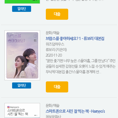
알라딘
대출
문화/예술
브람스를 좋아하세요? 1 - 류보리 대본집
위즈덤하우스
류보리 (지은이)
2020-11-20
“꿈만 좇기엔 너무 늦은 스물아홉, 그를 만났다.”주인
공들의 섬세한 감정선을 오롯이 느낄 수 있게 해주는
무삭제 대본집 출간!스물아홉 경계에 선...
알라딘
대출
문화/예술
스마트폰으로 사진 잘 찍는 책 - Harryyo’s
정보문화사