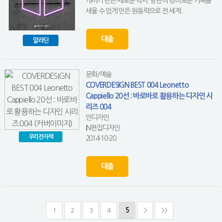
케미가 만든 새로운 역사. 방탄이 경이로운 기록을
세울 수 있게 만든 원동력으로 전 세계...
대출
알라딘
문화/예술
COVERDESIGN BEST 004 Leonetto
Cappiello 20선 : 바로바로 활용하는 디자인 시
리즈 004
인디자인
IN편집디자인
우리전자책
2014-10-20
대출
1
2
3
4
5
>
>>