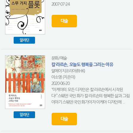
2007-07-24
대출
알라딘
문화/예술
칼 라르손, 오늘도 행복을 그리는 이유
알에이치코리아(RHK)
이소영 (지은이)
2020-06-20
“이케아의 모든 디자인은 칼 라르손에서 시작된
다!”스웨덴 국민 화가 칼 라르손의 행복한 삶과 그림
이야기 스웨덴 국민 화가이자 이케아 디자인에 ...
알라딘
대출