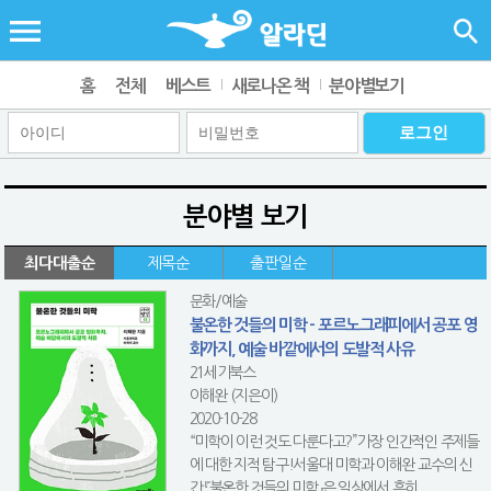
홈
전체
베스트
새로나온 책
분야별보기
분야별 보기
최다대출순
제목순
출판일순
문화/예술
불온한 것들의 미학 - 포르노그래피에서 공포 영
화까지, 예술 바깥에서의 도발적 사유
21세기북스
이해완 (지은이)
2020-10-28
“미학이 이런 것도 다룬다고?”가장 인간적인 주제들
에 대한 지적 탐구!서울대 미학과 이해완 교수의 신
간 『불온한 것들의 미학』은 일상에서 흔히 ...