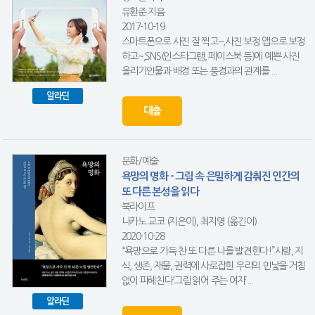
유환준 지음
2017-10-19
스마트폰으로 사진 잘 찍고~,사진 보정 앱으로 보정
하고~,SNS(인스타그램, 페이스북 등)에 예쁜 사진
올리기인물과 배경 또는 풍경과의 관계를 ...
알라딘
대출
문화/예술
욕망의 명화 - 그림 속 은밀하게 감춰진 인간의
또 다른 본성을 읽다
북라이프
나카노 교코 (지은이), 최지영 (옮긴이)
2020-10-28
“욕망으로 가득 찬 또 다른 나를 발견한다!”사랑, 지
식, 생존, 재물, 권력에 사로잡힌 우리의 민낯을 거침
없이 파헤친다‘그림 읽어 주는 여자’...
알라딘