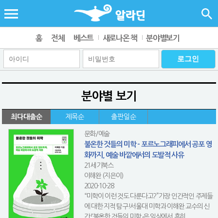
홈
전체
베스트
새로나온 책
분야별보기
분야별 보기
최다대출순
제목순
출판일순
문화/예술
불온한 것들의 미학 - 포르노그래피에서 공포 영
화까지, 예술 바깥에서의 도발적 사유
21세기북스
이해완 (지은이)
2020-10-28
“미학이 이런 것도 다룬다고?”가장 인간적인 주제들
에 대한 지적 탐구!서울대 미학과 이해완 교수의 신
간 『불온한 것들의 미학』은 일상에서 흔히 ...