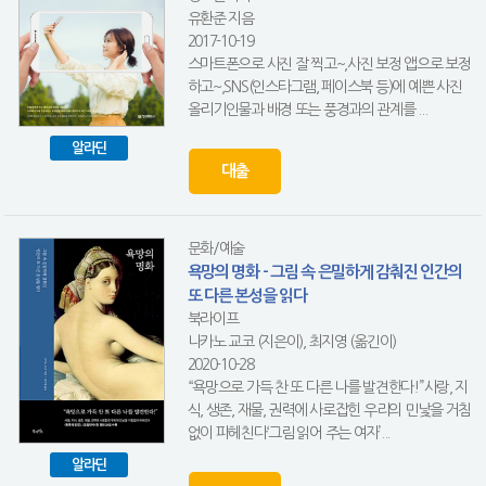
유환준 지음
2017-10-19
스마트폰으로 사진 잘 찍고~,사진 보정 앱으로 보정
하고~,SNS(인스타그램, 페이스북 등)에 예쁜 사진
올리기인물과 배경 또는 풍경과의 관계를 ...
알라딘
대출
문화/예술
욕망의 명화 - 그림 속 은밀하게 감춰진 인간의
또 다른 본성을 읽다
북라이프
나카노 교코 (지은이), 최지영 (옮긴이)
2020-10-28
“욕망으로 가득 찬 또 다른 나를 발견한다!”사랑, 지
식, 생존, 재물, 권력에 사로잡힌 우리의 민낯을 거침
없이 파헤친다‘그림 읽어 주는 여자’...
알라딘