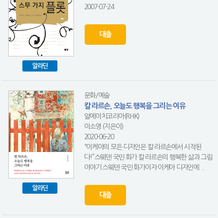
2007-07-24
대출
알라딘
문화/예술
칼 라르손, 오늘도 행복을 그리는 이유
알에이치코리아(RHK)
이소영 (지은이)
2020-06-20
“이케아의 모든 디자인은 칼 라르손에서 시작된
다!”스웨덴 국민 화가 칼 라르손의 행복한 삶과 그림
이야기 스웨덴 국민 화가이자 이케아 디자인에 ...
알라딘
대출