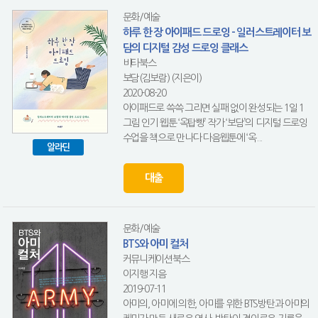
문화/예술
하루 한 장 아이패드 드로잉 - 일러스트레이터 보
담의 디지털 감성 드로잉 클래스
비타북스
보담(김보람) (지은이)
2020-08-20
아이패드로 쓱쓱 그리면 실패 없이 완성되는 1일 1
그림 인기 웹툰 ‘옥탑빵’ 작가 ‘보담’의 디지털 드로잉
수업을 책으로 만나다 다음웹툰에 ‘옥...
알라딘
대출
문화/예술
BTS와 아미 컬처
커뮤니케이션북스
이지행 지음
2019-07-11
아미의, 아미에 의한, 아미를 위한 BTS방탄과 아미의