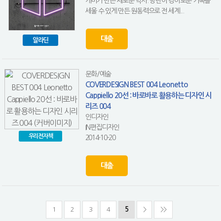
케미가 만든 새로운 역사. 방탄이 경이로운 기록을
세울 수 있게 만든 원동력으로 전 세계...
대출
알라딘
문화/예술
COVERDESIGN BEST 004 Leonetto
Cappiello 20선 : 바로바로 활용하는 디자인 시
리즈 004
인디자인
IN편집디자인
우리전자책
2014-10-20
대출
1
2
3
4
5
>
>>