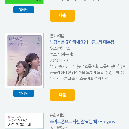
알라딘
대출
문화/예술
브람스를 좋아하세요? 1 - 류보리 대본집
위즈덤하우스
류보리 (지은이)
2020-11-20
“꿈만 좇기엔 너무 늦은 스물아홉, 그를 만났다.”주인
공들의 섬세한 감정선을 오롯이 느낄 수 있게 해주는
무삭제 대본집 출간!스물아홉 경계에 선...
알라딘
대출
문화/예술
스마트폰으로 사진 잘 찍는 책 - Harryyo’s
정보문화사