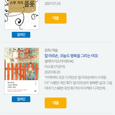
2007-07-24
대출
알라딘
문화/예술
칼 라르손, 오늘도 행복을 그리는 이유
알에이치코리아(RHK)
이소영 (지은이)
2020-06-20
“이케아의 모든 디자인은 칼 라르손에서 시작된
다!”스웨덴 국민 화가 칼 라르손의 행복한 삶과 그림
이야기 스웨덴 국민 화가이자 이케아 디자인에 ...
알라딘
대출