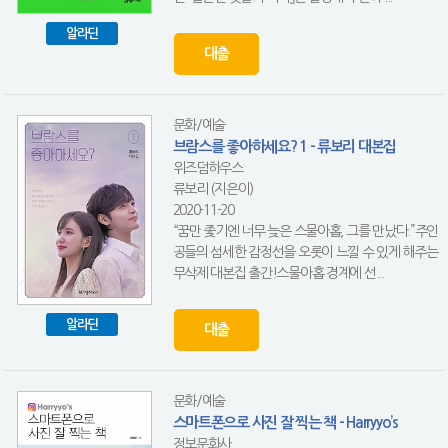
알라딘
대출
문화/예술
브람스를 좋아하세요? 1 - 류보리 대본집
위즈덤하우스
류보리 (지은이)
2020-11-20
“꿈만 좇기엔 너무 늦은 스물아홉, 그를 만났다.”주인
공들의 섬세한 감정선을 오롯이 느낄 수 있게 해주는
무삭제 대본집 출간!스물아홉 경계에 선...
알라딘
대출
문화/예술
스마트폰으로 사진 잘 찍는 책 - Harryyo’s
정보문화사