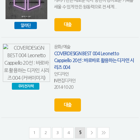
케미가 만든 새로운 역사. 방탄이 경이로운 기록을
세울 수 있게 만든 원동력으로 전 세계...
대출
알라딘
문화/예술
COVERDESIGN BEST 004 Leonetto
Cappiello 20선 : 바로바로 활용하는 디자인 시
리즈 004
인디자인
IN편집디자인
우리전자책
2014-10-20
대출
1
2
3
4
5
>
>>