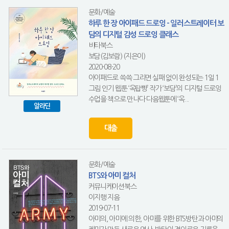
문화/예술
하루 한 장 아이패드 드로잉 - 일러스트레이터 보
담의 디지털 감성 드로잉 클래스
비타북스
보담(김보람) (지은이)
2020-08-20
아이패드로 쓱쓱 그리면 실패 없이 완성되는 1일 1
그림 인기 웹툰 ‘옥탑빵’ 작가 ‘보담’의 디지털 드로잉
수업을 책으로 만나다 다음웹툰에 ‘옥...
알라딘
대출
문화/예술
BTS와 아미 컬처
커뮤니케이션북스
이지행 지음
2019-07-11
아미의, 아미에 의한, 아미를 위한 BTS방탄과 아미의