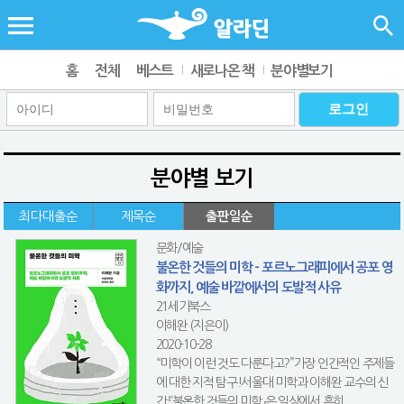
홈
전체
베스트
새로나온 책
분야별보기
분야별 보기
최다대출순
제목순
출판일순
문화/예술
불온한 것들의 미학 - 포르노그래피에서 공포 영
화까지, 예술 바깥에서의 도발적 사유
21세기북스
이해완 (지은이)
2020-10-28
“미학이 이런 것도 다룬다고?”가장 인간적인 주제들
에 대한 지적 탐구!서울대 미학과 이해완 교수의 신
간 『불온한 것들의 미학』은 일상에서 흔히 ...