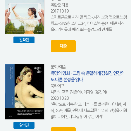
유환준 지음
2017-10-19
스마트폰으로 사진 잘 찍고~,사진 보정 앱으로 보정
하고~,SNS(인스타그램, 페이스북 등)에 예쁜 사진
올리기인물과 배경 또는 풍경과의 관계를 ...
알라딘
대출
문화/예술
욕망의 명화 - 그림 속 은밀하게 감춰진 인간의
또 다른 본성을 읽다
북라이프
나카노 교코 (지은이), 최지영 (옮긴이)
2020-10-28
“욕망으로 가득 찬 또 다른 나를 발견한다!”사랑, 지
식, 생존, 재물, 권력에 사로잡힌 우리의 민낯을 거침
없이 파헤친다‘그림 읽어 주는 여자’...
알라딘