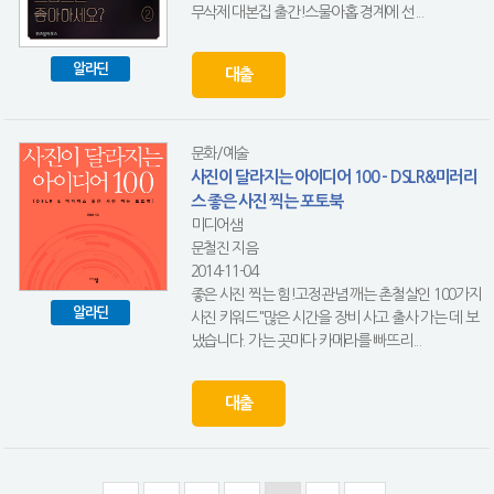
무삭제 대본집 출간!스물아홉 경계에 선...
알라딘
대출
문화/예술
사진이 달라지는 아이디어 100 - DSLR&미러리
스 좋은 사진 찍는 포토북
미디어샘
문철진 지음
2014-11-04
좋은 사진 찍는 힘!고정관념 깨는 촌철살인 100가지
알라딘
사진 키워드"많은 시간을 장비 사고 출사 가는 데 보
냈습니다. 가는 곳마다 카메라를 빠뜨리...
대출