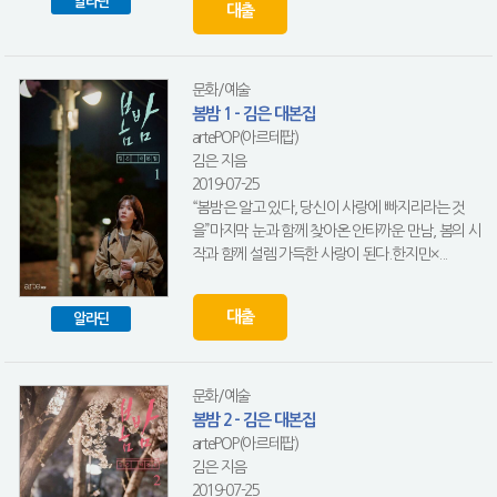
알라딘
대출
문화/예술
봄밤 1 - 김은 대본집
artePOP(아르테팝)
김은 지음
2019-07-25
“봄밤은 알고 있다, 당신이 사랑에 빠지리라는 것
을”마지막 눈과 함께 찾아온 안타까운 만남, 봄의 시
작과 함께 설렘 가득한 사랑이 된다.한지민×...
대출
알라딘
문화/예술
봄밤 2 - 김은 대본집
artePOP(아르테팝)
김은 지음
2019-07-25