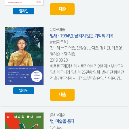
대출
알라딘
문화/예술
벌새 - 1994년, 닫히지 않은 기억의 기록
arte(아르테)
김보라 쓰고 엮음, 김원영, 남다은, 정희진, 최은영,
앨리슨 벡델 지음
2019-08-28
베를린국제영화제 * 트라이베카영화제 *부산국제
영화제국내외 영화제 25관왕 영화 '벌새' 단행본 전
격 출간!무삭제 시나리오부터최은영, 남다은, 김...
알라딘
대출
문화/예술
법, 미술을 품다
뮤진트리