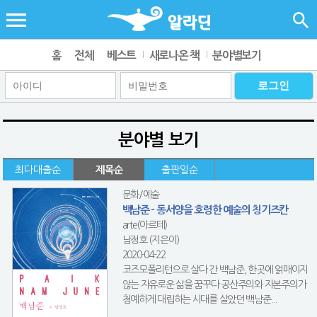
홈
전체
베스트
새로나온 책
분야별보기
분야별 보기
최다대출순
제목순
출판일순
문화/예술
백남준 - 동서양을 호령한 예술의 칭기즈칸
arte(아르테)
남정호 (지은이)
2020-04-22
코즈모폴리턴으로 살다 간 백남준, 한곳에 얽매이지
않는 자유로운 삶을 꿈꾸다 공산주의와 자본주의가
첨예하게 대립하는 시대를 살았던 백남준...