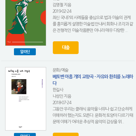
김영철 지음
2019-02-24
최신 국내?외 사례들을 중심으로 법과 미술의 관계
를 흥미롭게 설명한 미술법 안내서.회화나 조각과 같
은 전형적인 미술작품뿐만 아니라 매우 다양한 ...
대출
알라딘
문화/예술
베토벤 아홉 개의 교향곡 - 자유와 환희를 노래하
다
한길사
나성인 지음
2018-07-24
그동안 우리는 클래식 음악을 너무나 쉽고 단순하게
이해하려 했는지도 모른다. 문화적 토양이 다르기 때
문에 이해가 어려운 추상적 음악의 감상을 위...