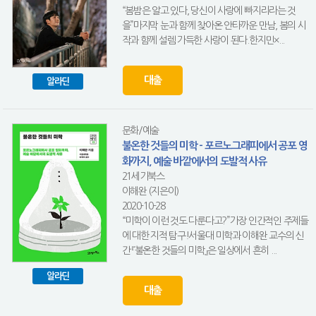
“봄밤은 알고 있다, 당신이 사랑에 빠지리라는 것
을”마지막 눈과 함께 찾아온 안타까운 만남, 봄의 시
작과 함께 설렘 가득한 사랑이 된다.한지민×...
대출
알라딘
문화/예술
불온한 것들의 미학 - 포르노그래피에서 공포 영
화까지, 예술 바깥에서의 도발적 사유
21세기북스
이해완 (지은이)
2020-10-28
“미학이 이런 것도 다룬다고?”가장 인간적인 주제들
에 대한 지적 탐구!서울대 미학과 이해완 교수의 신
간 『불온한 것들의 미학』은 일상에서 흔히 ...
알라딘
대출