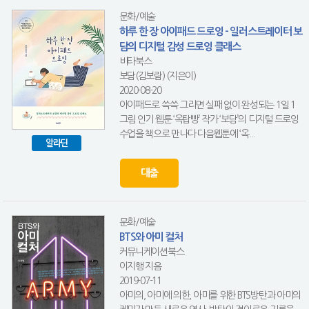
문화/예술
하루 한 장 아이패드 드로잉 - 일러스트레이터 보
담의 디지털 감성 드로잉 클래스
비타북스
보담(김보람) (지은이)
2020-08-20
아이패드로 쓱쓱 그리면 실패 없이 완성되는 1일 1
그림 인기 웹툰 ‘옥탑빵’ 작가 ‘보담’의 디지털 드로잉
수업을 책으로 만나다 다음웹툰에 ‘옥...
알라딘
대출
문화/예술
BTS와 아미 컬처
커뮤니케이션북스
이지행 지음
2019-07-11
아미의, 아미에 의한, 아미를 위한 BTS방탄과 아미의