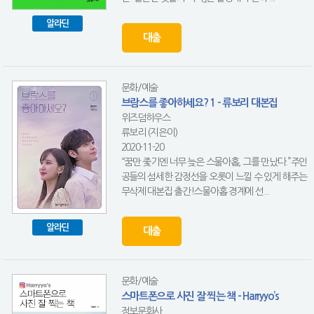
알라딘
대출
문화/예술
브람스를 좋아하세요? 1 - 류보리 대본집
위즈덤하우스
류보리 (지은이)
2020-11-20
“꿈만 좇기엔 너무 늦은 스물아홉, 그를 만났다.”주인
공들의 섬세한 감정선을 오롯이 느낄 수 있게 해주는
무삭제 대본집 출간!스물아홉 경계에 선...
알라딘
대출
문화/예술
스마트폰으로 사진 잘 찍는 책 - Harryyo’s
정보문화사