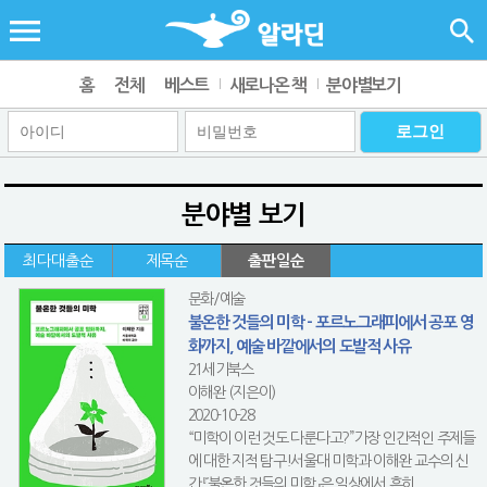
홈
전체
베스트
새로나온 책
분야별보기
분야별 보기
최다대출순
제목순
출판일순
문화/예술
불온한 것들의 미학 - 포르노그래피에서 공포 영
화까지, 예술 바깥에서의 도발적 사유
21세기북스
이해완 (지은이)
2020-10-28
“미학이 이런 것도 다룬다고?”가장 인간적인 주제들
에 대한 지적 탐구!서울대 미학과 이해완 교수의 신
간 『불온한 것들의 미학』은 일상에서 흔히 ...