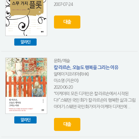
2007-07-24
대출
알라딘
문화/예술
칼 라르손, 오늘도 행복을 그리는 이유
알에이치코리아(RHK)
이소영 (지은이)
2020-06-20
“이케아의 모든 디자인은 칼 라르손에서 시작된
다!”스웨덴 국민 화가 칼 라르손의 행복한 삶과 그림
이야기 스웨덴 국민 화가이자 이케아 디자인에 ...
알라딘
대출