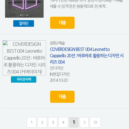
케미가 만든 새로운 역사. 방탄이 경이로운 기록을
세울 수 있게 만든 원동력으로 전 세계...
대출
알라딘
문화/예술
COVERDESIGN BEST 004 Leonetto
Cappiello 20선 : 바로바로 활용하는 디자인 시
리즈 004
인디자인
IN편집디자인
우리전자책
2014-10-20
대출
1
2
3
4
5
>
>>