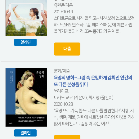
유환준 지음
2017-10-19
스마트폰으로 사진 잘 찍고~,사진 보정 앱으로 보정
하고~,SNS(인스타그램, 페이스북 등)에 예쁜 사진
올리기인물과 배경 또는 풍경과의 관계를 ...
알라딘
대출
문화/예술
욕망의 명화 - 그림 속 은밀하게 감춰진 인간의
또 다른 본성을 읽다
북라이프
나카노 교코 (지은이), 최지영 (옮긴이)
2020-10-28
“욕망으로 가득 찬 또 다른 나를 발견한다!”사랑, 지
식, 생존, 재물, 권력에 사로잡힌 우리의 민낯을 거침
없이 파헤친다‘그림 읽어 주는 여자’...
알라딘