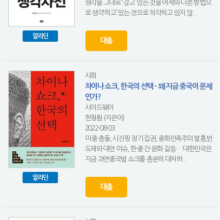
생각을 그대로 ‘갖고’ 있는 것을 어제와 다른 방법으
로 생각‘하고’ 있는 것으로 착각하고 있지 않...
알라딘
대출
사회
차이나 쇼크, 한국의 선택 - 왜 지금 중국이 문제
인가?
사이드웨이
한청훤 (지은이)
2022-08-03
미·중 충돌, 시진핑 장기 집권, 중화민족주의 발흥,반
도체와 대만 이슈, 한·중 간 문화 갈등….대한민국은
지금 과연중국발 쇼크를 충분히 대처하...
알라딘
대출