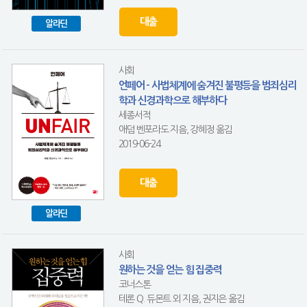
대출
알라딘
사회
언페어 - 사법체계에 숨겨진 불평등을 범죄심리
학과 신경과학으로 해부하다
세종서적
애덤 벤포라도 지음, 강혜정 옮김
2019-06-24
대출
알라딘
사회
원하는 것을 얻는 힘 집중력
코너스톤
테론 Q. 듀몬트 외 지음, 권지은 옮김