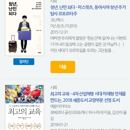
사회
청년, 난민 되다 - 미스핏츠, 동아시아 청년 주거
탐사 르포르타주
코난북스
미스핏츠 (지은이)
2015-12-31
어쩌면 우리에게 절망은 ‘한순간’에 일어나는 이벤트
가 아니라 일상에 스는 곰팡이 같은 것 아닐까. (…)
이전 세대가 오르막길을 오르는 고단함을 ...
알라딘
대출
사회
최고의 교육 - 4차 산업혁명 시대 미래형 인재를
만드는, 2018 세종도서 교양부문 선정 도서
예문아카이브
로베르타 골린코프&캐시 허시-파섹 지음, 김선아 옮
김
2018-01-21