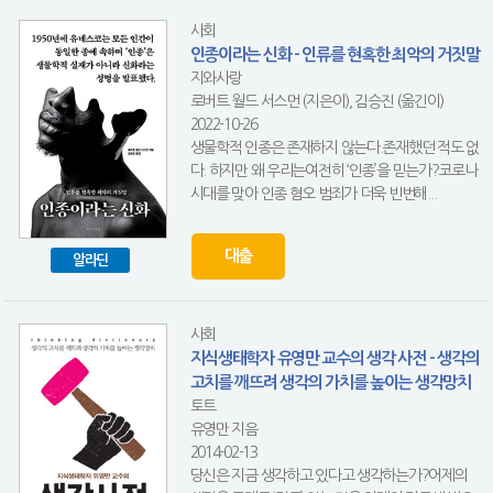
사회
인종이라는 신화 - 인류를 현혹한 최악의 거짓말
지와사랑
로버트 월드 서스먼 (지은이), 김승진 (옮긴이)
2022-10-26
생물학적 인종은 존재하지 않는다.존재했던 적도 없
다. 하지만 왜 우리는여전히 ‘인종’을 믿는가?코로나
시대를 맞아 인종 혐오 범죄가 더욱 빈번해...
대출
알라딘
사회
지식생태학자 유영만 교수의 생각 사전 - 생각의
고치를 깨뜨려 생각의 가치를 높이는 생각망치
토트
유영만 지음
2014-02-13
당신은 지금 생각하고 있다고 생각하는가?어제의