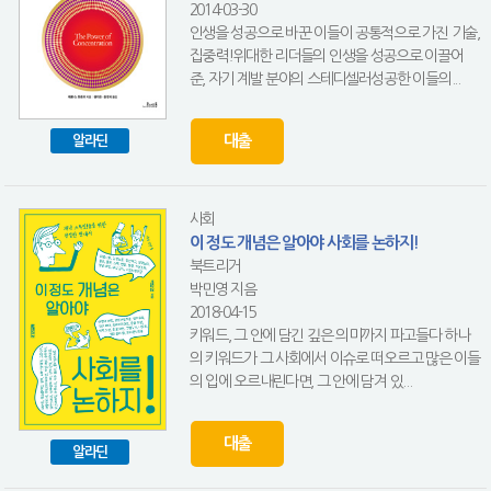
2014-03-30
인생을 성공으로 바꾼 이들이 공통적으로 가진 기술,
집중력!위대한 리더들의 인생을 성공으로 이끌어
준, 자기 계발 분야의 스테디셀러성공한 이들의...
대출
알라딘
사회
이 정도 개념은 알아야 사회를 논하지!
북트리거
박민영 지음
2018-04-15
키워드, 그 안에 담긴 깊은 의미까지 파고들다 하나
의 키워드가 그 사회에서 이슈로 떠오르고 많은 이들
의 입에 오르내린다면, 그 안에 담겨 있...
대출
알라딘