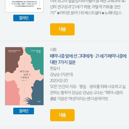
미국 최고의 발달심리학자들이 밝혀낸 교육과학 40
년의 연구성과“21세기 역량, 어떻게 키워줄 것인
가?”★아마존 분야 1위 베스트셀러★뉴욕타임스 ...
알라딘
대출
사회
페미니즘 앞에 선 그대에게 - 21세기 페미니즘에
대한 7가지 질문
한길사
강남순 (지은이)
2020-02-20
‘모든’ 인간의 자유ㆍ평등ㆍ정의를 위해 사유하고 실
천하는 철학자 강남순 강남순 교수는 “페미니즘의
출발 지점은 ‘여성’이라는 젠더 문제지만 ...
알라딘
대출