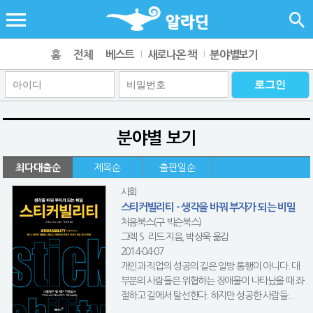
홈
전체
베스트
새로나온 책
분야별보기
분야별 보기
최다대출순
제목순
출판일순
사회
스티커빌리티 - 생각을 바꿔 부자가 되는 비밀
처음북스(구 빅슨북스)
그렉 S. 리드 지음, 박상욱 옮김
2014-04-07
개인과 직업의 성공의 길은 일방 통행이 아니다. 대
부분의 사람들은 위협하는 장애물이 나타났을 때 좌
절하고 길에서 탈선한다. 하지만 성공한 사람들...